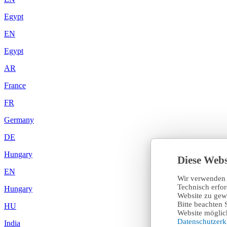
Egypt
EN
Egypt
AR
France
FR
Germany
DE
Hungary
Diese Webs
EN
Wir verwenden 
Technisch erfo
Hungary
Website zu gewä
Bitte beachten 
HU
Website möglich
Datenschutzer
India