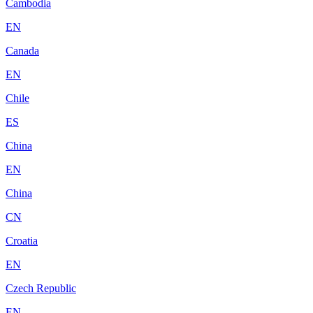
Cambodia
EN
Canada
EN
Chile
ES
China
EN
China
CN
Croatia
EN
Czech Republic
EN