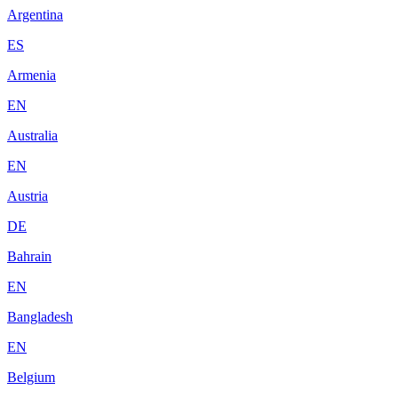
Argentina
ES
Armenia
EN
Australia
EN
Austria
DE
Bahrain
EN
Bangladesh
EN
Belgium