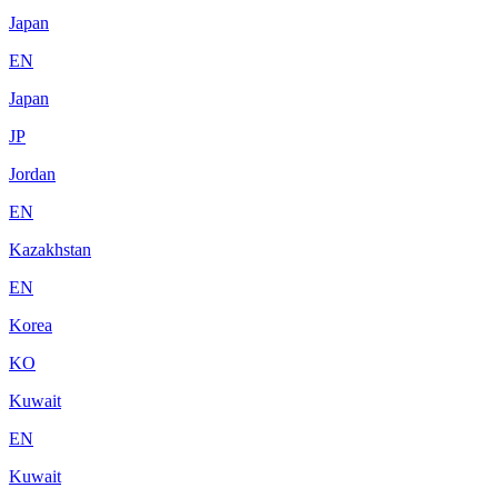
Japan
EN
Japan
JP
Jordan
EN
Kazakhstan
EN
Korea
KO
Kuwait
EN
Kuwait