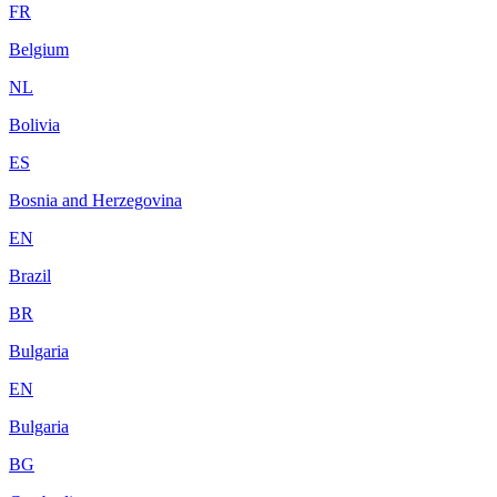
FR
Belgium
NL
Bolivia
ES
Bosnia and Herzegovina
EN
Brazil
BR
Bulgaria
EN
Bulgaria
BG