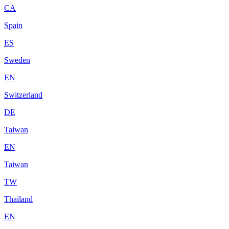
CA
Spain
ES
Sweden
EN
Switzerland
DE
Taiwan
EN
Taiwan
TW
Thailand
EN