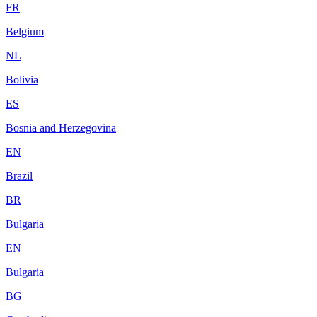
FR
Belgium
NL
Bolivia
ES
Bosnia and Herzegovina
EN
Brazil
BR
Bulgaria
EN
Bulgaria
BG