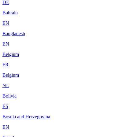
DE
Bahrain
EN
Bangladesh
EN
Belgium
FR
Belgium
NL
Bolivia
ES
Bosnia and Herzegovina
EN