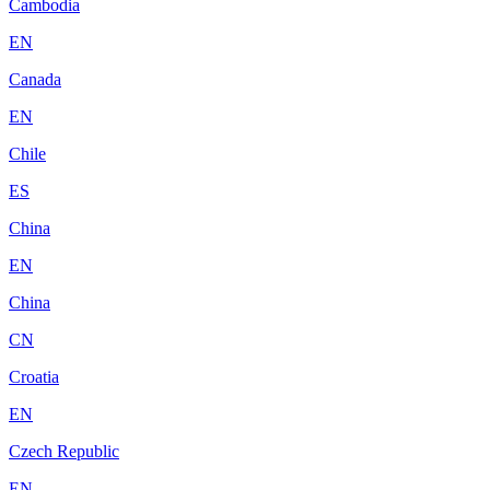
Cambodia
EN
Canada
EN
Chile
ES
China
EN
China
CN
Croatia
EN
Czech Republic
EN