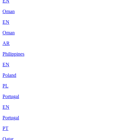
EN
Oman
EN
Oman
AR
Philippines
EN
Poland
PL
Portugal
EN
Portugal
PT
Qatar