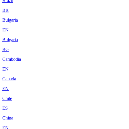
Brazil
BR
Bulgaria
EN
Bulgaria
BG
Cambodia
EN
Canada
EN
Chile
ES
China
EN