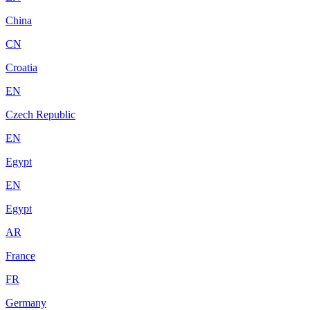
China
CN
Croatia
EN
Czech Republic
EN
Egypt
EN
Egypt
AR
France
FR
Germany