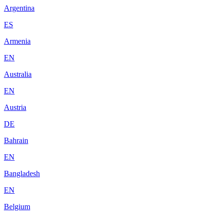
Argentina
ES
Armenia
EN
Australia
EN
Austria
DE
Bahrain
EN
Bangladesh
EN
Belgium