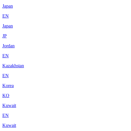
Japan
EN
Japan
JP
Jordan
EN
Kazakhstan
EN
Korea
KO
Kuwait
EN
Kuwait