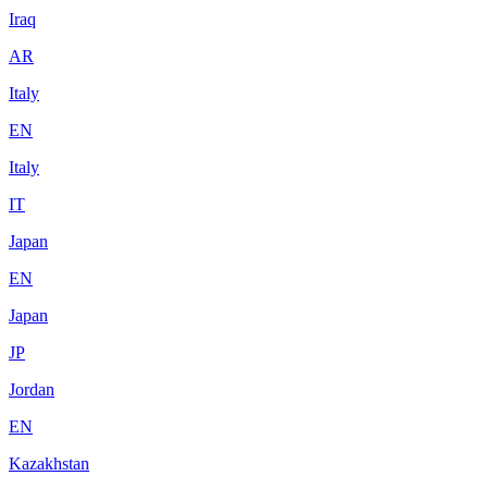
Iraq
AR
Italy
EN
Italy
IT
Japan
EN
Japan
JP
Jordan
EN
Kazakhstan