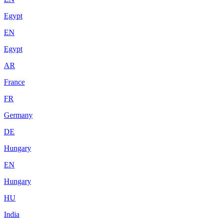
Egypt
EN
Egypt
AR
France
FR
Germany
DE
Hungary
EN
Hungary
HU
India