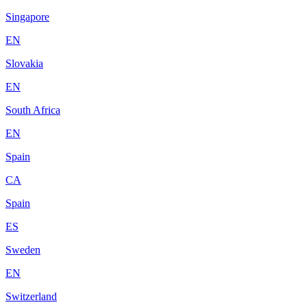
Singapore
EN
Slovakia
EN
South Africa
EN
Spain
CA
Spain
ES
Sweden
EN
Switzerland