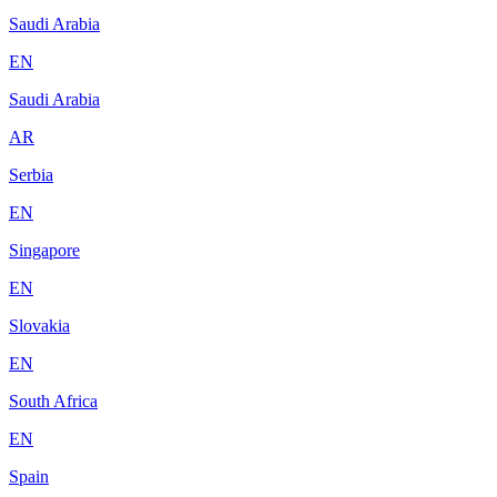
Saudi Arabia
EN
Saudi Arabia
AR
Serbia
EN
Singapore
EN
Slovakia
EN
South Africa
EN
Spain