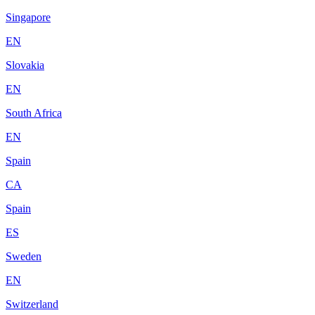
Singapore
EN
Slovakia
EN
South Africa
EN
Spain
CA
Spain
ES
Sweden
EN
Switzerland