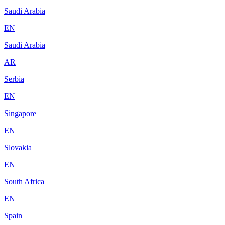
Saudi Arabia
EN
Saudi Arabia
AR
Serbia
EN
Singapore
EN
Slovakia
EN
South Africa
EN
Spain