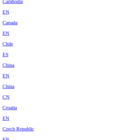
Cambodia
EN
Canada
EN
Chile
ES
China
EN
China
CN
Croatia
EN
Czech Republic
EN