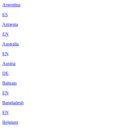
Argentina
ES
Armenia
EN
Australia
EN
Austria
DE
Bahrain
EN
Bangladesh
EN
Belgium