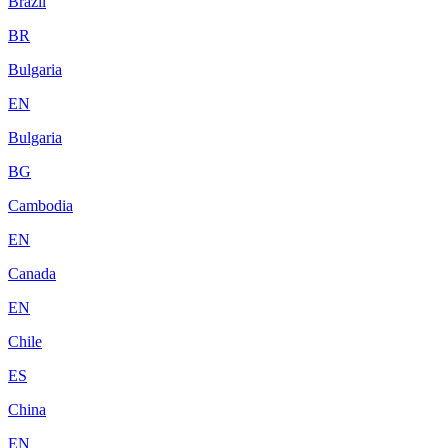
Brazil
BR
Bulgaria
EN
Bulgaria
BG
Cambodia
EN
Canada
EN
Chile
ES
China
EN