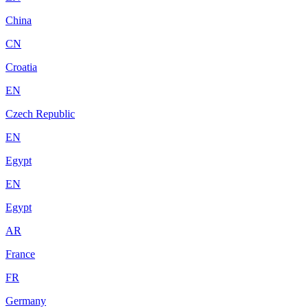
China
CN
Croatia
EN
Czech Republic
EN
Egypt
EN
Egypt
AR
France
FR
Germany