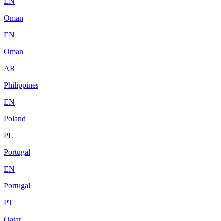
EN
Oman
EN
Oman
AR
Philippines
EN
Poland
PL
Portugal
EN
Portugal
PT
Qatar