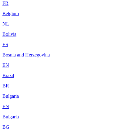
FR
Belgium
NL
Bolivia
ES
Bosnia and Herzegovina
EN
Brazil
BR
Bulgaria
EN
Bulgaria
BG