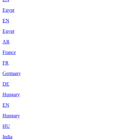
Egypt
EN
Egypt
AR
France
FR
Germany
DE
Hungary
EN
Hungary
HU
India