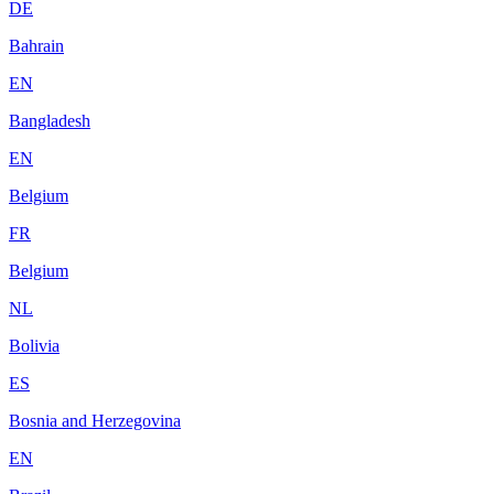
DE
Bahrain
EN
Bangladesh
EN
Belgium
FR
Belgium
NL
Bolivia
ES
Bosnia and Herzegovina
EN