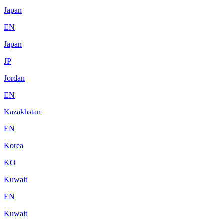
Japan
EN
Japan
JP
Jordan
EN
Kazakhstan
EN
Korea
KO
Kuwait
EN
Kuwait