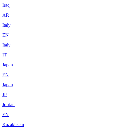
Iraq
AR
Italy
EN
Italy
IT
Japan
EN
Japan
JP
Jordan
EN
Kazakhstan