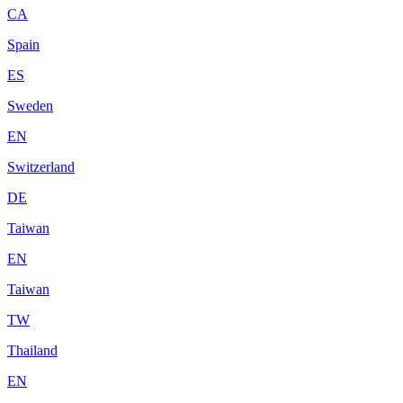
CA
Spain
ES
Sweden
EN
Switzerland
DE
Taiwan
EN
Taiwan
TW
Thailand
EN