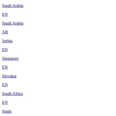
Saudi Arabia
EN
Saudi Arabia
AR
Serbia
EN
Singapore
EN
Slovakia
EN
South Africa
EN
Spain