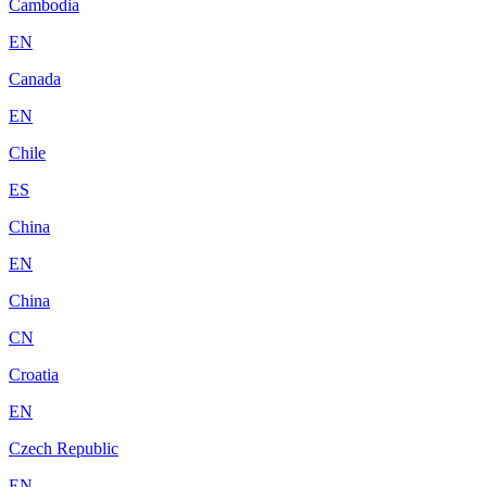
Cambodia
EN
Canada
EN
Chile
ES
China
EN
China
CN
Croatia
EN
Czech Republic
EN