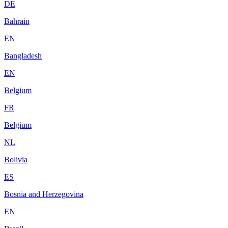
DE
Bahrain
EN
Bangladesh
EN
Belgium
FR
Belgium
NL
Bolivia
ES
Bosnia and Herzegovina
EN