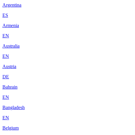
Argentina
ES
Armenia
EN
Australia
EN
Austria
DE
Bahrain
EN
Bangladesh
EN
Belgium