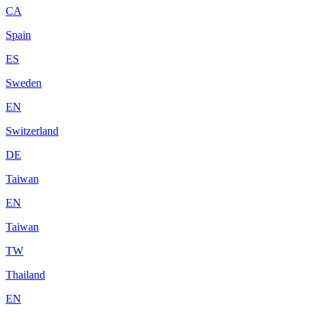
CA
Spain
ES
Sweden
EN
Switzerland
DE
Taiwan
EN
Taiwan
TW
Thailand
EN