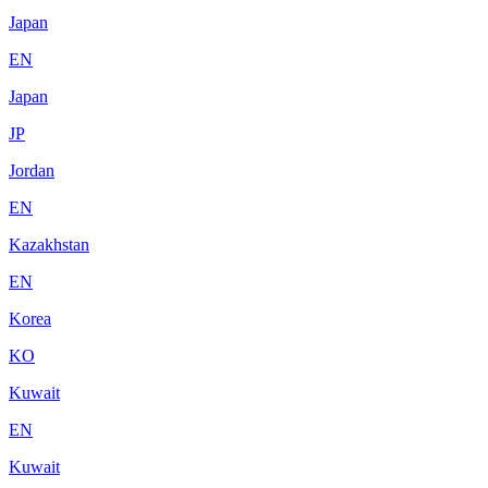
Japan
EN
Japan
JP
Jordan
EN
Kazakhstan
EN
Korea
KO
Kuwait
EN
Kuwait