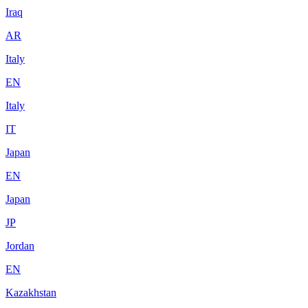
Iraq
AR
Italy
EN
Italy
IT
Japan
EN
Japan
JP
Jordan
EN
Kazakhstan