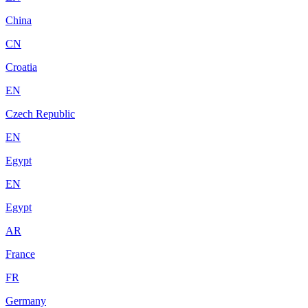
China
CN
Croatia
EN
Czech Republic
EN
Egypt
EN
Egypt
AR
France
FR
Germany