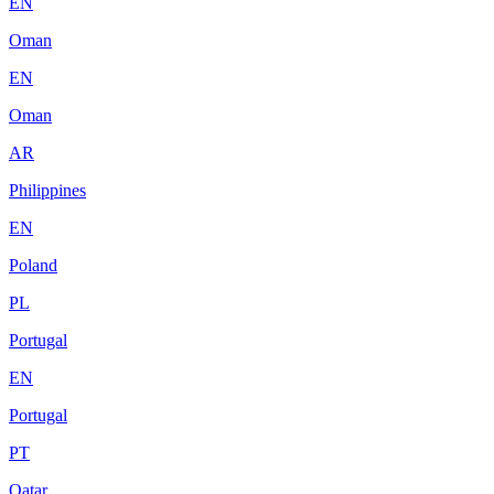
EN
Oman
EN
Oman
AR
Philippines
EN
Poland
PL
Portugal
EN
Portugal
PT
Qatar