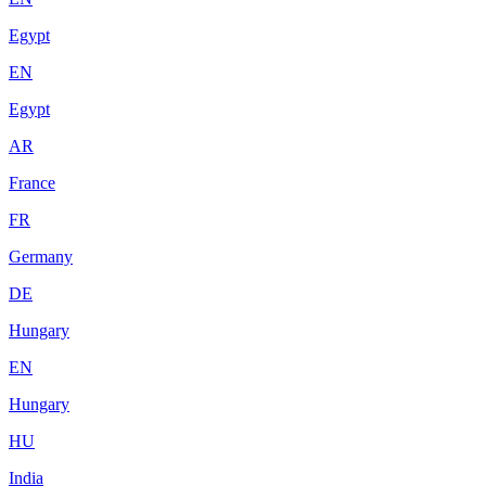
Egypt
EN
Egypt
AR
France
FR
Germany
DE
Hungary
EN
Hungary
HU
India