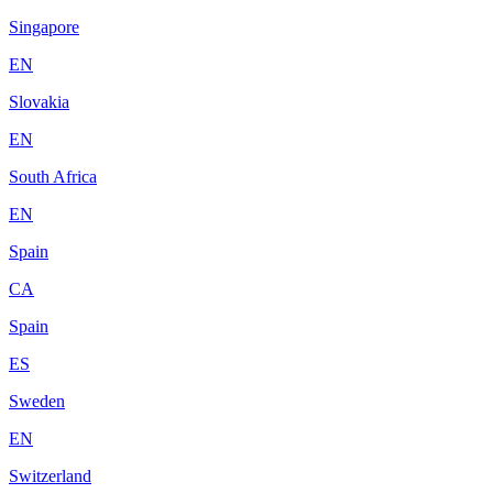
Singapore
EN
Slovakia
EN
South Africa
EN
Spain
CA
Spain
ES
Sweden
EN
Switzerland