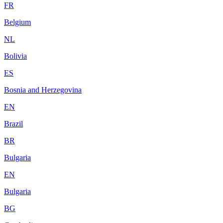
FR
Belgium
NL
Bolivia
ES
Bosnia and Herzegovina
EN
Brazil
BR
Bulgaria
EN
Bulgaria
BG