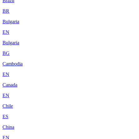
Brazil
BR
Bulgaria
EN
Bulgaria
BG
Cambodia
EN
Canada
EN
Chile
ES
China
EN