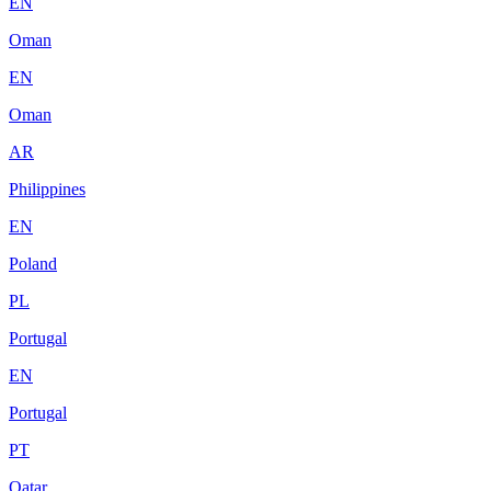
EN
Oman
EN
Oman
AR
Philippines
EN
Poland
PL
Portugal
EN
Portugal
PT
Qatar