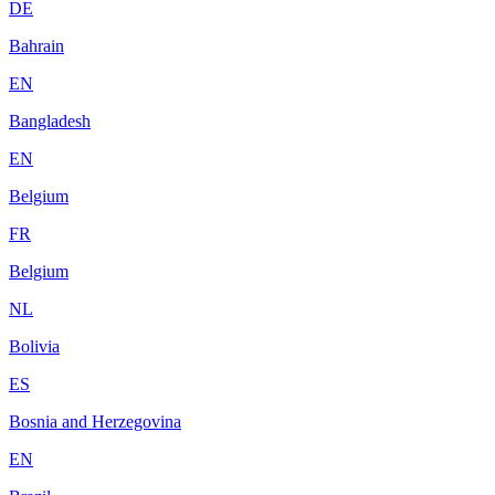
DE
Bahrain
EN
Bangladesh
EN
Belgium
FR
Belgium
NL
Bolivia
ES
Bosnia and Herzegovina
EN