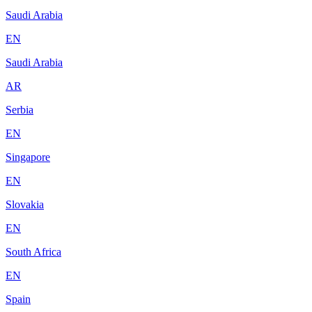
Saudi Arabia
EN
Saudi Arabia
AR
Serbia
EN
Singapore
EN
Slovakia
EN
South Africa
EN
Spain