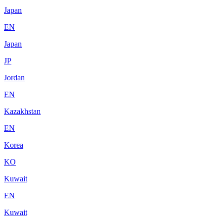
Japan
EN
Japan
JP
Jordan
EN
Kazakhstan
EN
Korea
KO
Kuwait
EN
Kuwait