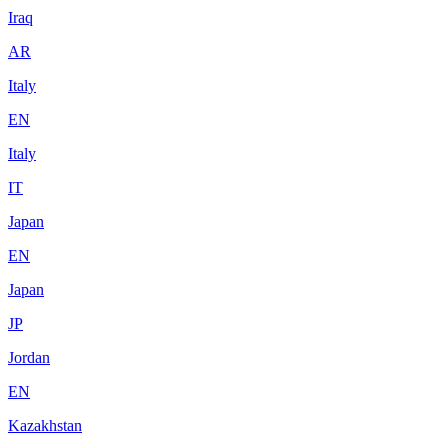
Iraq
AR
Italy
EN
Italy
IT
Japan
EN
Japan
JP
Jordan
EN
Kazakhstan