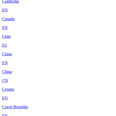
Cambodia
EN
Canada
EN
Chile
ES
China
EN
China
CN
Croatia
EN
Czech Republic
EN