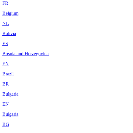
FR
Belgium
NL
Bolivia
ES
Bosnia and Herzegovina
EN
Brazil
BR
Bulgaria
EN
Bulgaria
BG