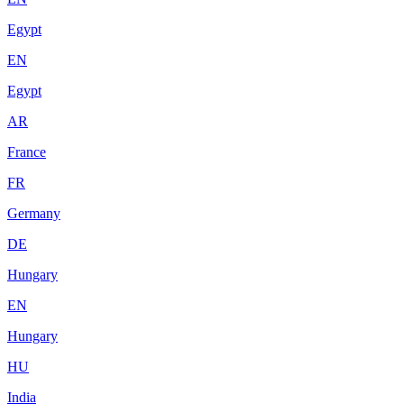
Egypt
EN
Egypt
AR
France
FR
Germany
DE
Hungary
EN
Hungary
HU
India