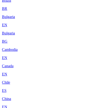
Brazil
BR
Bulgaria
EN
Bulgaria
BG
Cambodia
EN
Canada
EN
Chile
ES
China
EN