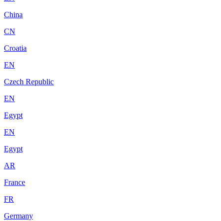
China
CN
Croatia
EN
Czech Republic
EN
Egypt
EN
Egypt
AR
France
FR
Germany