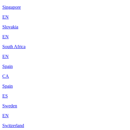
Singapore
EN
Slovakia
EN
South Africa
EN
Spain
CA
Spain
ES
Sweden
EN
Switzerland