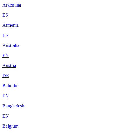
Argentina
ES
Armenia
EN
Australia
EN
Austria
DE
Bahrain
EN
Bangladesh
EN
Belgium