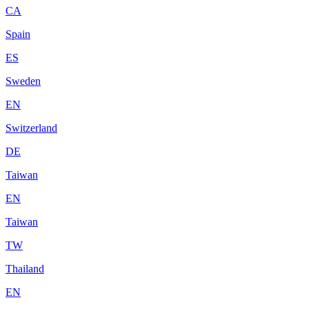
CA
Spain
ES
Sweden
EN
Switzerland
DE
Taiwan
EN
Taiwan
TW
Thailand
EN