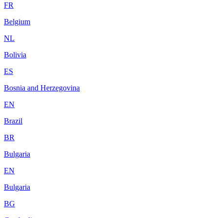
FR
Belgium
NL
Bolivia
ES
Bosnia and Herzegovina
EN
Brazil
BR
Bulgaria
EN
Bulgaria
BG