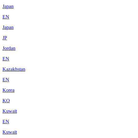
Japan
EN
Japan
JP
Jordan
EN
Kazakhstan
EN
Korea
KO
Kuwait
EN
Kuwait