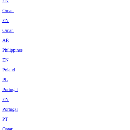
EN
Oman
EN
Oman
AR
Philippines
EN
Poland
PL
Portugal
EN
Portugal
PT
Qatar