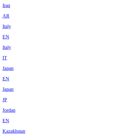
Iraq
AR
Italy
EN
Italy
IT
Japan
EN
Japan
JP
Jordan
EN
Kazakhstan