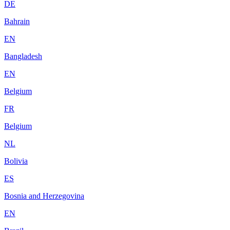
DE
Bahrain
EN
Bangladesh
EN
Belgium
FR
Belgium
NL
Bolivia
ES
Bosnia and Herzegovina
EN