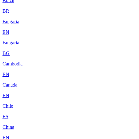
Brazil
BR
Bulgaria
EN
Bulgaria
BG
Cambodia
EN
Canada
EN
Chile
ES
China
EN