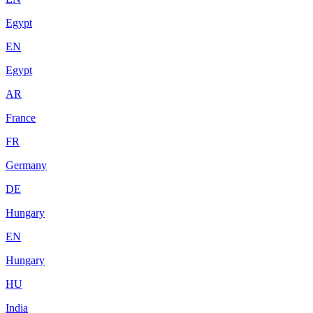
Egypt
EN
Egypt
AR
France
FR
Germany
DE
Hungary
EN
Hungary
HU
India