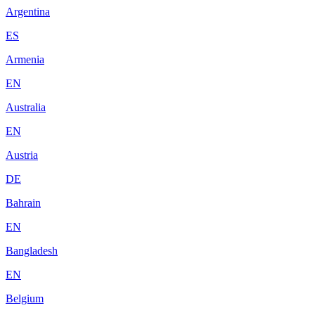
Argentina
ES
Armenia
EN
Australia
EN
Austria
DE
Bahrain
EN
Bangladesh
EN
Belgium