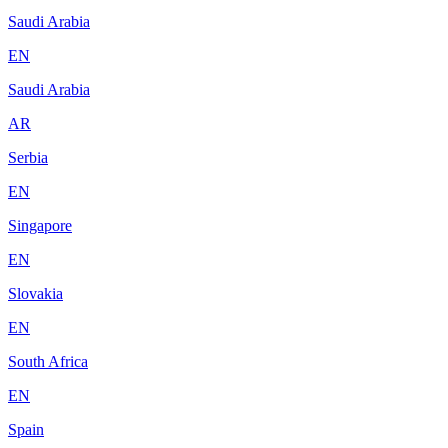
Saudi Arabia
EN
Saudi Arabia
AR
Serbia
EN
Singapore
EN
Slovakia
EN
South Africa
EN
Spain