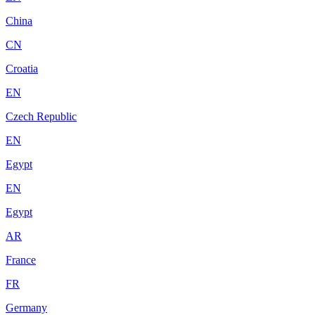
China
CN
Croatia
EN
Czech Republic
EN
Egypt
EN
Egypt
AR
France
FR
Germany