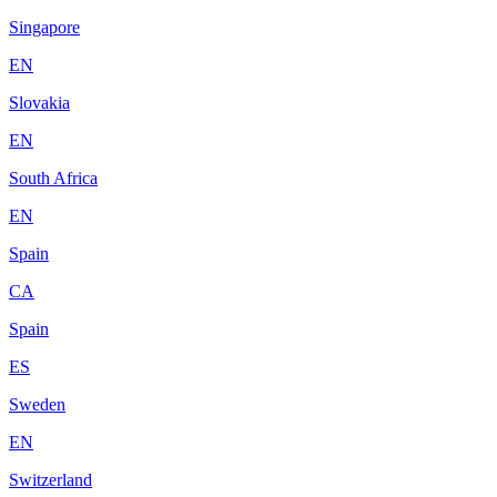
Singapore
EN
Slovakia
EN
South Africa
EN
Spain
CA
Spain
ES
Sweden
EN
Switzerland