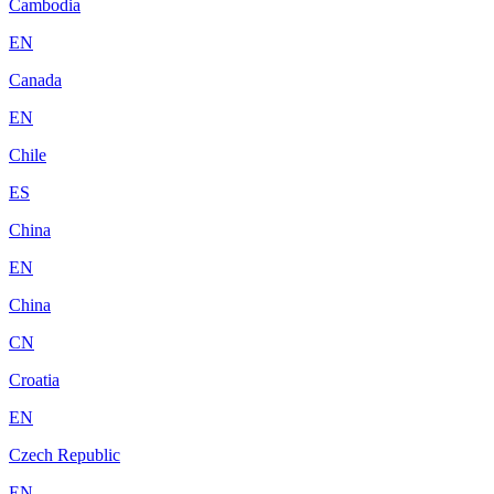
Cambodia
EN
Canada
EN
Chile
ES
China
EN
China
CN
Croatia
EN
Czech Republic
EN