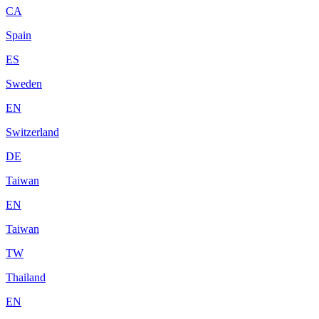
CA
Spain
ES
Sweden
EN
Switzerland
DE
Taiwan
EN
Taiwan
TW
Thailand
EN