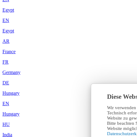
Egypt
EN
Egypt
AR
France
FR
Germany
DE
Hungary
Diese Webs
EN
Wir verwenden 
Technisch erfo
Hungary
Website zu gewä
Bitte beachten 
HU
Website möglich
Datenschutzer
India