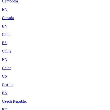
Cambodia
EN
Canada
EN
Chile
ES
China
EN
China
CN
Croatia
EN
Czech Republic
EN