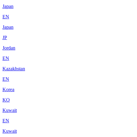
Japan
EN
Japan
JP
Jordan
EN
Kazakhstan
EN
Korea
KO
Kuwait
EN
Kuwait