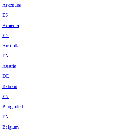
Argentina
ES
Armenia
EN
Australia
EN
Austria
DE
Bahrain
EN
Bangladesh
EN
Belgium