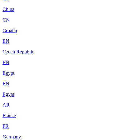
China
CN
Croatia
EN
Czech Republic
EN
Egypt
EN
Egypt
AR
France
FR
Germany