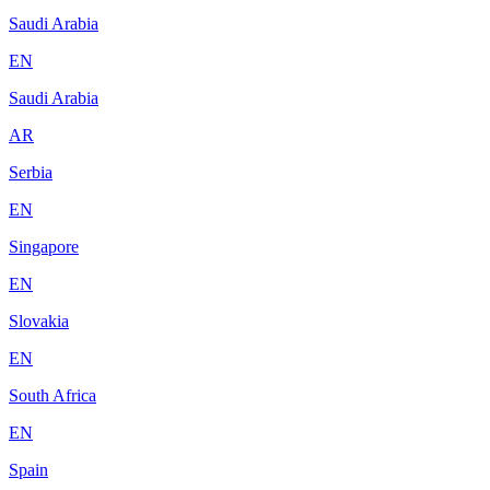
Saudi Arabia
EN
Saudi Arabia
AR
Serbia
EN
Singapore
EN
Slovakia
EN
South Africa
EN
Spain