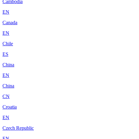
Cambodia
EN
Canada
EN
Chile
ES
China
EN
China
CN
Croatia
EN
Czech Republic
EN