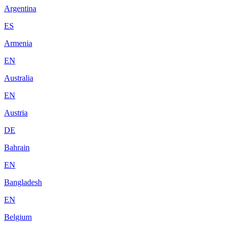
Argentina
ES
Armenia
EN
Australia
EN
Austria
DE
Bahrain
EN
Bangladesh
EN
Belgium