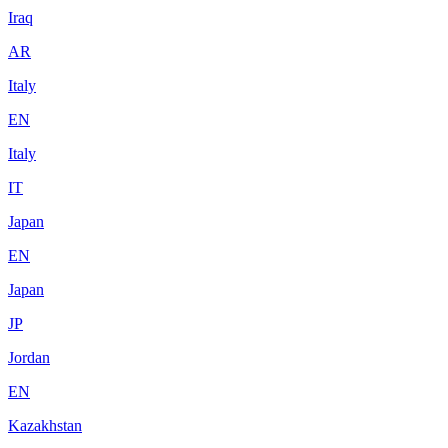
Iraq
AR
Italy
EN
Italy
IT
Japan
EN
Japan
JP
Jordan
EN
Kazakhstan