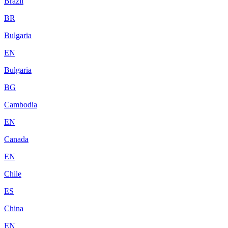
Brazil
BR
Bulgaria
EN
Bulgaria
BG
Cambodia
EN
Canada
EN
Chile
ES
China
EN