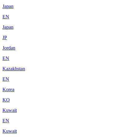
Japan
EN
Japan
JP
Jordan
EN
Kazakhstan
EN
Korea
KO
Kuwait
EN
Kuwait