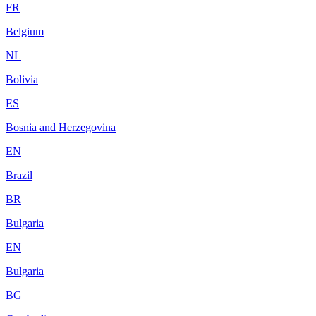
FR
Belgium
NL
Bolivia
ES
Bosnia and Herzegovina
EN
Brazil
BR
Bulgaria
EN
Bulgaria
BG