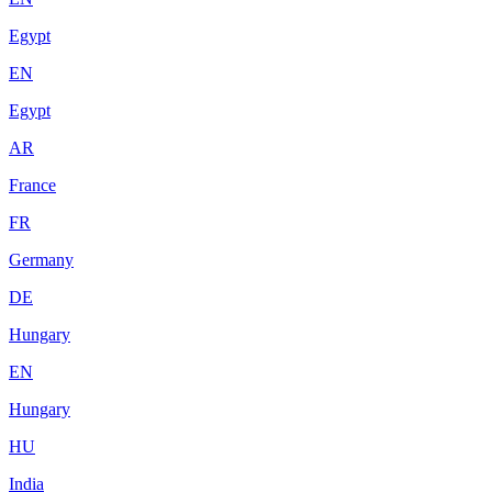
Egypt
EN
Egypt
AR
France
FR
Germany
DE
Hungary
EN
Hungary
HU
India