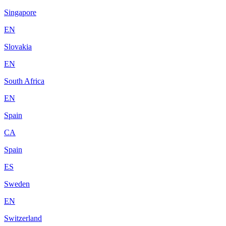
Singapore
EN
Slovakia
EN
South Africa
EN
Spain
CA
Spain
ES
Sweden
EN
Switzerland