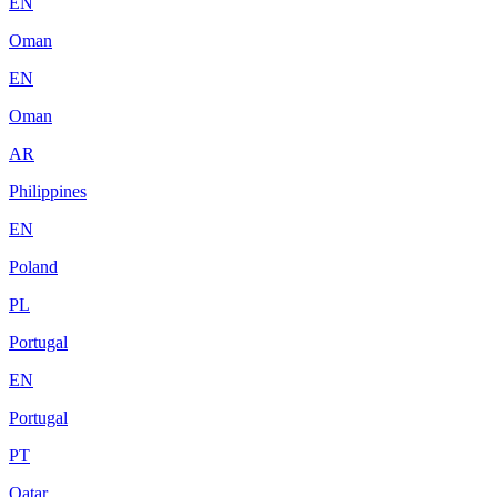
EN
Oman
EN
Oman
AR
Philippines
EN
Poland
PL
Portugal
EN
Portugal
PT
Qatar