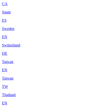
CA
Spain
ES
Sweden
EN
Switzerland
DE
Taiwan
EN
Taiwan
TW
Thailand
EN