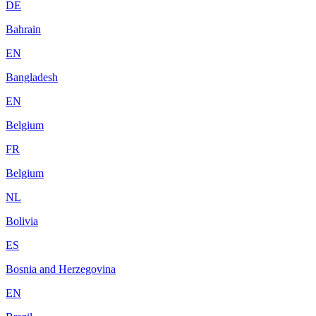
DE
Bahrain
EN
Bangladesh
EN
Belgium
FR
Belgium
NL
Bolivia
ES
Bosnia and Herzegovina
EN