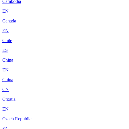
Cambodia
EN
Canada
EN
Chile
ES
China
EN
China
CN
Croatia
EN
Czech Republic
EN