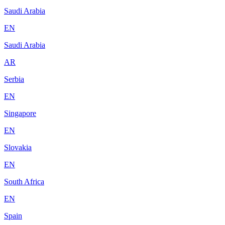
Saudi Arabia
EN
Saudi Arabia
AR
Serbia
EN
Singapore
EN
Slovakia
EN
South Africa
EN
Spain