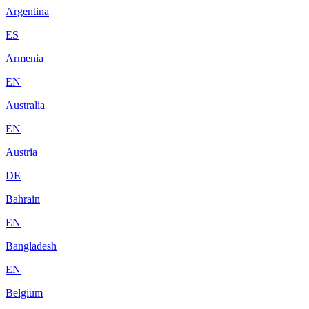
Argentina
ES
Armenia
EN
Australia
EN
Austria
DE
Bahrain
EN
Bangladesh
EN
Belgium