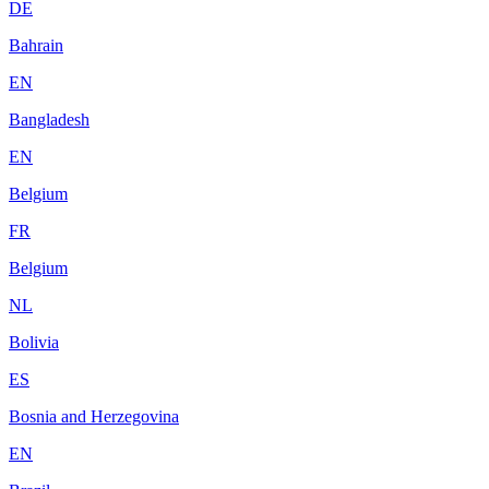
DE
Bahrain
EN
Bangladesh
EN
Belgium
FR
Belgium
NL
Bolivia
ES
Bosnia and Herzegovina
EN