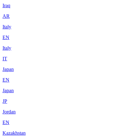
Iraq
AR
Italy
EN
Italy
IT
Japan
EN
Japan
JP
Jordan
EN
Kazakhstan