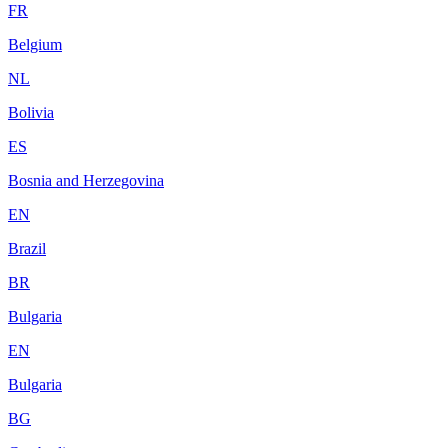
FR
Belgium
NL
Bolivia
ES
Bosnia and Herzegovina
EN
Brazil
BR
Bulgaria
EN
Bulgaria
BG