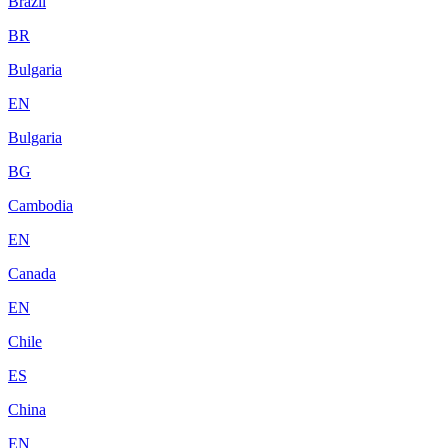
Brazil
BR
Bulgaria
EN
Bulgaria
BG
Cambodia
EN
Canada
EN
Chile
ES
China
EN