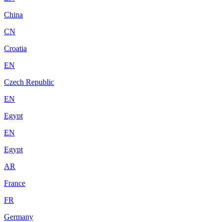
China
CN
Croatia
EN
Czech Republic
EN
Egypt
EN
Egypt
AR
France
FR
Germany