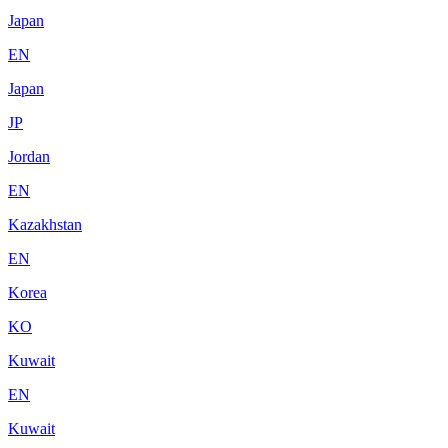
Japan
EN
Japan
JP
Jordan
EN
Kazakhstan
EN
Korea
KO
Kuwait
EN
Kuwait