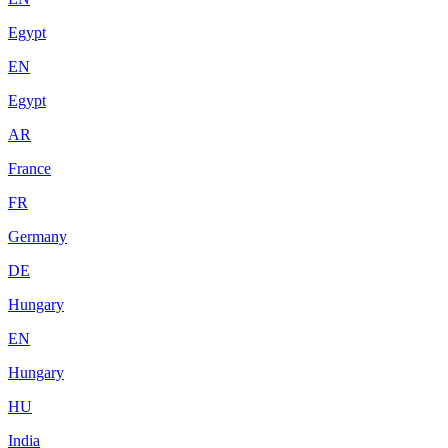
Egypt
EN
Egypt
AR
France
FR
Germany
DE
Hungary
EN
Hungary
HU
India