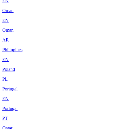
EN
Oman
EN
Oman
AR
Philippines
EN
Poland
PL
Portugal
EN
Portugal
PT
Qatar