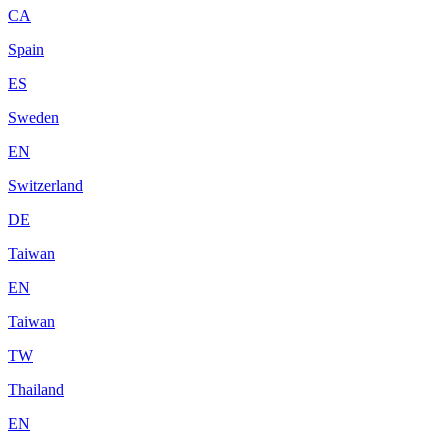
CA
Spain
ES
Sweden
EN
Switzerland
DE
Taiwan
EN
Taiwan
TW
Thailand
EN