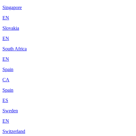
Singapore
EN
Slovakia
EN
South Africa
EN
Spain
CA
Spain
ES
Sweden
EN
Switzerland