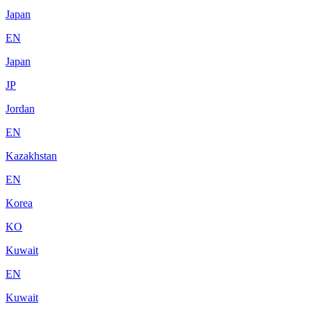
Japan
EN
Japan
JP
Jordan
EN
Kazakhstan
EN
Korea
KO
Kuwait
EN
Kuwait