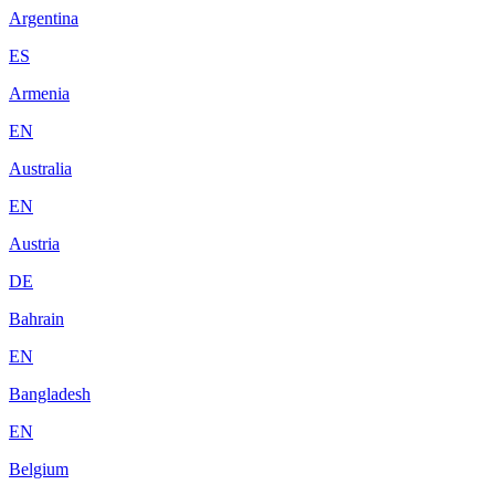
Argentina
ES
Armenia
EN
Australia
EN
Austria
DE
Bahrain
EN
Bangladesh
EN
Belgium