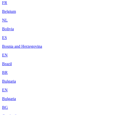
FR
Belgium
NL
Bolivia
ES
Bosnia and Herzegovina
EN
Brazil
BR
Bulgaria
EN
Bulgaria
BG