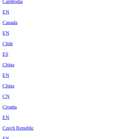
Cambodia
EN
Canada
EN
Chile
ES
China
EN
China
CN
Croatia
EN
Czech Republic
EN