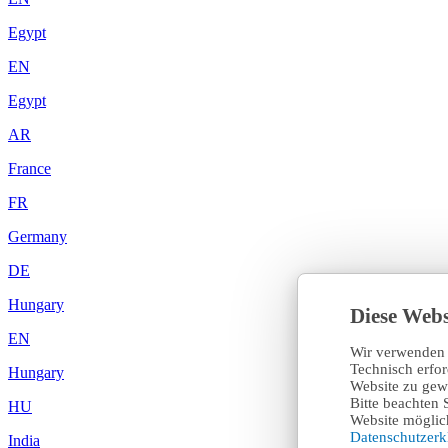
Egypt
EN
Egypt
AR
France
FR
Germany
DE
Hungary
Diese Webs
EN
Wir verwenden 
Technisch erfo
Hungary
Website zu gewä
Bitte beachten 
HU
Website möglich
Datenschutzer
India