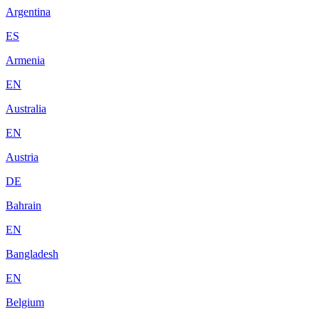
Argentina
ES
Armenia
EN
Australia
EN
Austria
DE
Bahrain
EN
Bangladesh
EN
Belgium