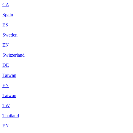
CA
Spain
ES
Sweden
EN
Switzerland
DE
Taiwan
EN
Taiwan
TW
Thailand
EN