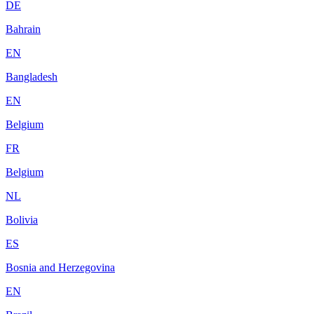
DE
Bahrain
EN
Bangladesh
EN
Belgium
FR
Belgium
NL
Bolivia
ES
Bosnia and Herzegovina
EN