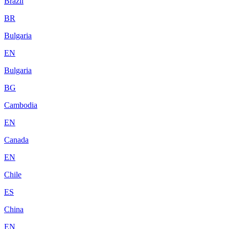
Brazil
BR
Bulgaria
EN
Bulgaria
BG
Cambodia
EN
Canada
EN
Chile
ES
China
EN