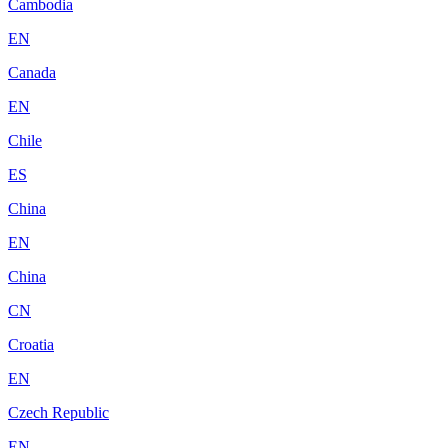
Cambodia
EN
Canada
EN
Chile
ES
China
EN
China
CN
Croatia
EN
Czech Republic
EN