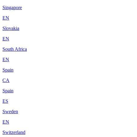
Singapore
EN
Slovakia
EN
South Africa
EN
Spain
CA
Spain
ES
Sweden
EN
Switzerland