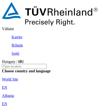
Vállalat
Karrier
Rólunk
Sajtó
Hungary /
HU
Choose country and language
World Site
EN
Albania
EN