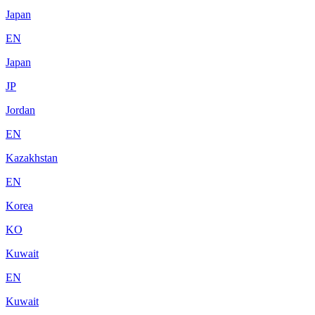
Japan
EN
Japan
JP
Jordan
EN
Kazakhstan
EN
Korea
KO
Kuwait
EN
Kuwait