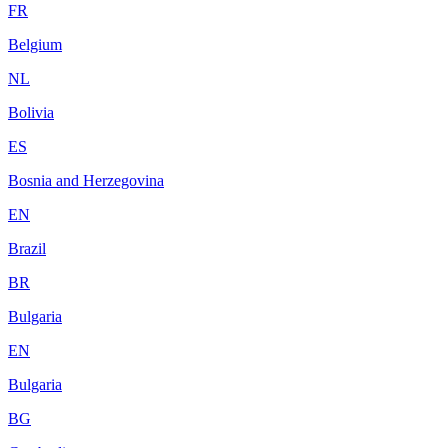
FR
Belgium
NL
Bolivia
ES
Bosnia and Herzegovina
EN
Brazil
BR
Bulgaria
EN
Bulgaria
BG