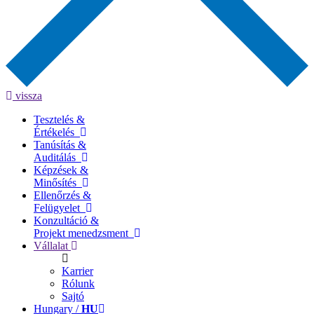
vissza
Tesztelés &
Értékelés
Tanúsítás &
Auditálás
Képzések &
Minősítés
Ellenőrzés &
Felügyelet
Konzultáció &
Projekt menedzsment
Vállalat
Karrier
Rólunk
Sajtó
Hungary /
HU