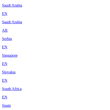
Saudi Arabia
EN
Saudi Arabia
AR
Serbia
EN
Singapore
EN
Slovakia
EN
South Africa
EN
Spain