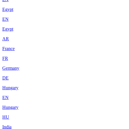
Egypt
EN
Egypt
AR
France
FR
Germany
DE
Hungary
EN
Hungary
HU
India