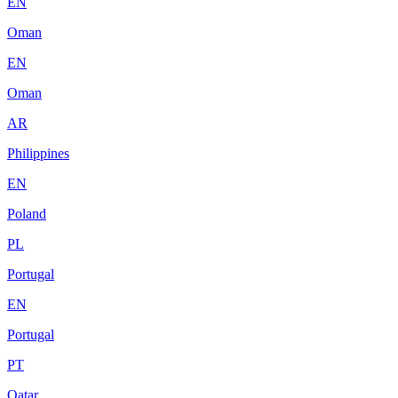
EN
Oman
EN
Oman
AR
Philippines
EN
Poland
PL
Portugal
EN
Portugal
PT
Qatar