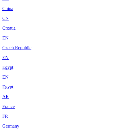
China
CN
Croatia
EN
Czech Republic
EN
Egypt
EN
Egypt
AR
France
FR
Germany