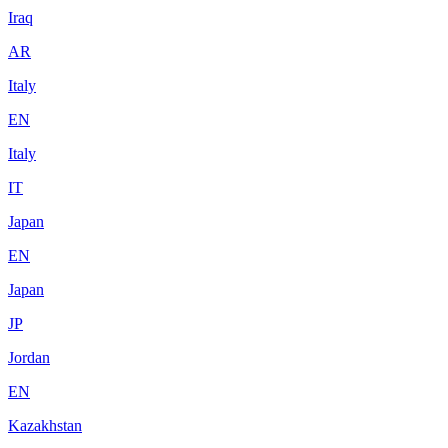
Iraq
AR
Italy
EN
Italy
IT
Japan
EN
Japan
JP
Jordan
EN
Kazakhstan