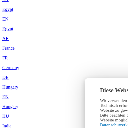
Egypt
EN
Egypt
AR
France
FR
Germany
DE
Hungary
Diese Webs
EN
Wir verwenden 
Technisch erfo
Hungary
Website zu gewä
Bitte beachten 
HU
Website möglich
Datenschutzer
India