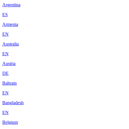
Argentina
ES
Armenia
EN
Australia
EN
Austria
DE
Bahrain
EN
Bangladesh
EN
Belgium