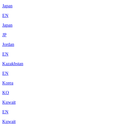
Japan
EN
Japan
JP
Jordan
EN
Kazakhstan
EN
Korea
KO
Kuwait
EN
Kuwait