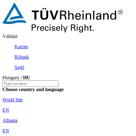
Vállalat
Karrier
Rólunk
Sajtó
Hungary /
HU
Choose country and language
World Site
EN
Albania
EN