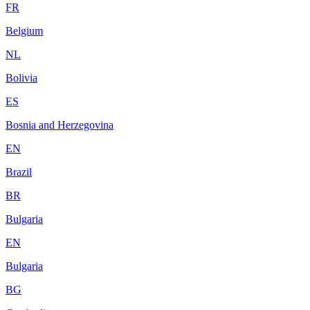
FR
Belgium
NL
Bolivia
ES
Bosnia and Herzegovina
EN
Brazil
BR
Bulgaria
EN
Bulgaria
BG