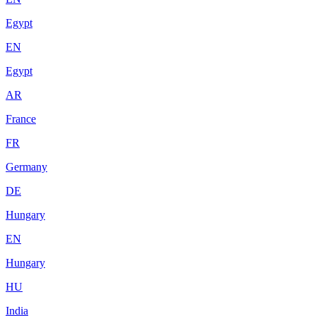
Egypt
EN
Egypt
AR
France
FR
Germany
DE
Hungary
EN
Hungary
HU
India