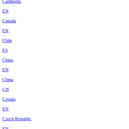
Cambodia
EN
Canada
EN
Chile
ES
China
EN
China
CN
Croatia
EN
Czech Republic
EN