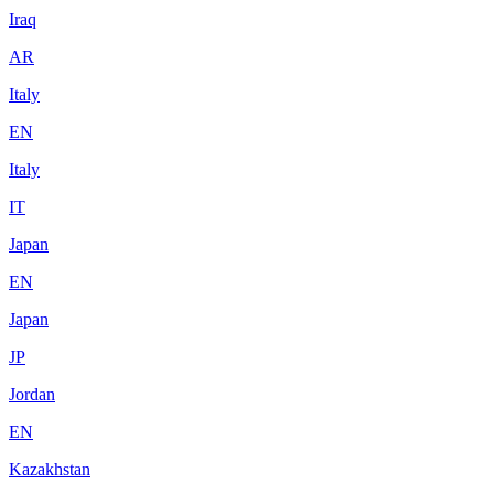
Iraq
AR
Italy
EN
Italy
IT
Japan
EN
Japan
JP
Jordan
EN
Kazakhstan