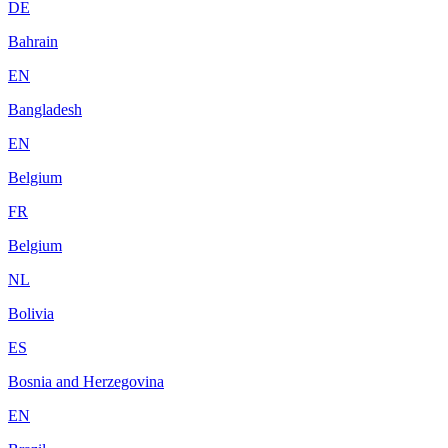
DE
Bahrain
EN
Bangladesh
EN
Belgium
FR
Belgium
NL
Bolivia
ES
Bosnia and Herzegovina
EN