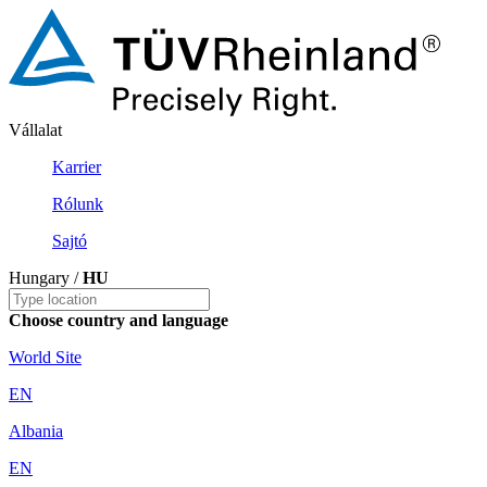
Vállalat
Karrier
Rólunk
Sajtó
Hungary /
HU
Choose country and language
World Site
EN
Albania
EN