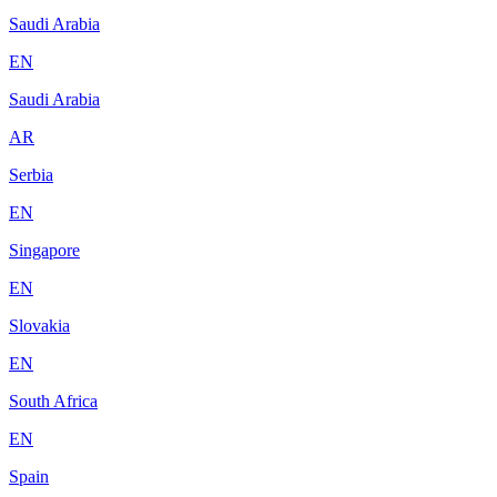
Saudi Arabia
EN
Saudi Arabia
AR
Serbia
EN
Singapore
EN
Slovakia
EN
South Africa
EN
Spain