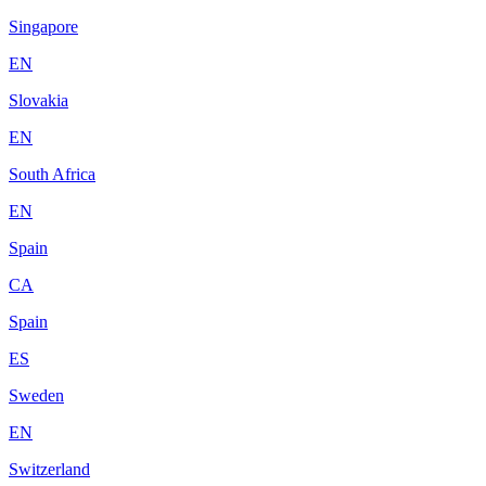
Singapore
EN
Slovakia
EN
South Africa
EN
Spain
CA
Spain
ES
Sweden
EN
Switzerland