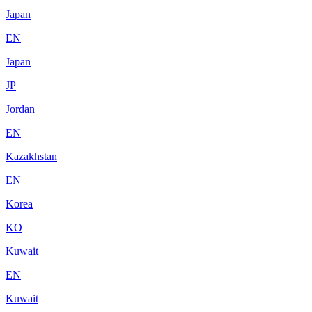
Japan
EN
Japan
JP
Jordan
EN
Kazakhstan
EN
Korea
KO
Kuwait
EN
Kuwait