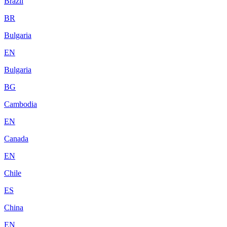
Brazil
BR
Bulgaria
EN
Bulgaria
BG
Cambodia
EN
Canada
EN
Chile
ES
China
EN