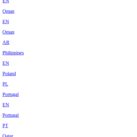
EN
Oman
EN
Oman
AR
Philippines
EN
Poland
PL
Portugal
EN
Portugal
PT
Qatar