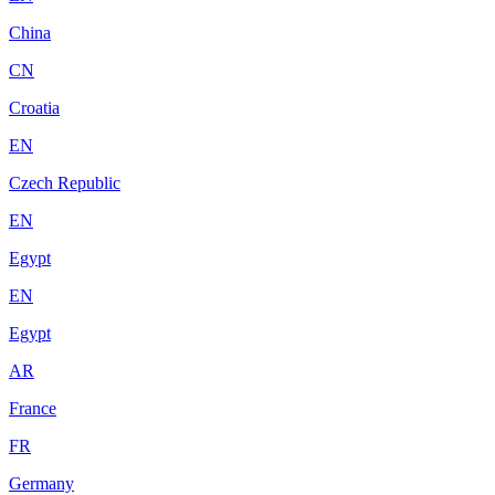
China
CN
Croatia
EN
Czech Republic
EN
Egypt
EN
Egypt
AR
France
FR
Germany