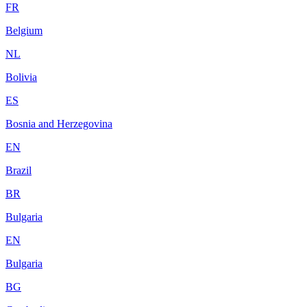
FR
Belgium
NL
Bolivia
ES
Bosnia and Herzegovina
EN
Brazil
BR
Bulgaria
EN
Bulgaria
BG