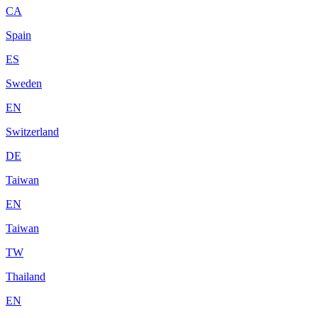
CA
Spain
ES
Sweden
EN
Switzerland
DE
Taiwan
EN
Taiwan
TW
Thailand
EN