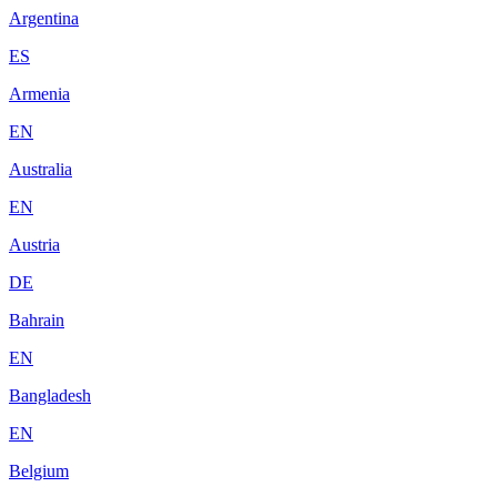
Argentina
ES
Armenia
EN
Australia
EN
Austria
DE
Bahrain
EN
Bangladesh
EN
Belgium