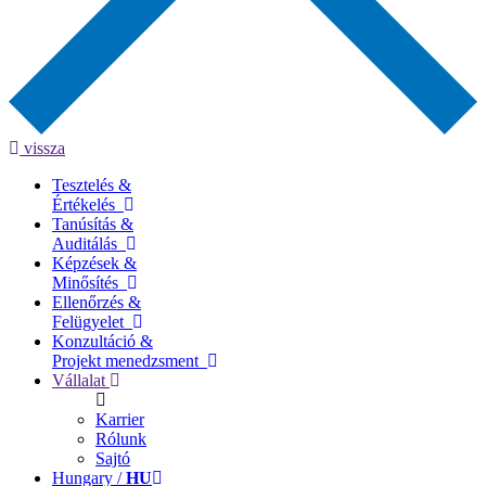
vissza
Tesztelés &
Értékelés
Tanúsítás &
Auditálás
Képzések &
Minősítés
Ellenőrzés &
Felügyelet
Konzultáció &
Projekt menedzsment
Vállalat
Karrier
Rólunk
Sajtó
Hungary /
HU