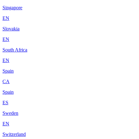
Singapore
EN
Slovakia
EN
South Africa
EN
Spain
CA
Spain
ES
Sweden
EN
Switzerland