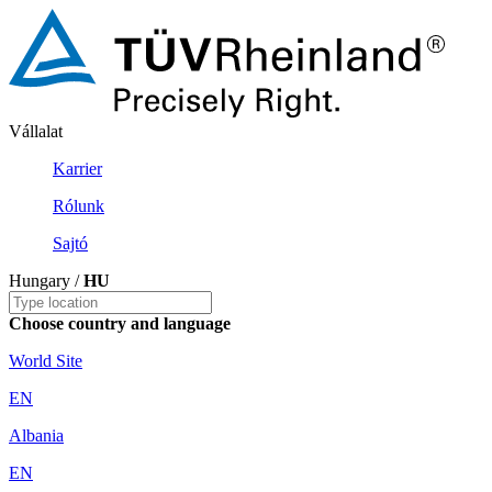
Vállalat
Karrier
Rólunk
Sajtó
Hungary /
HU
Choose country and language
World Site
EN
Albania
EN