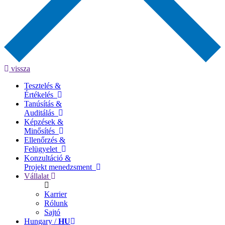
vissza
Tesztelés &
Értékelés
Tanúsítás &
Auditálás
Képzések &
Minősítés
Ellenőrzés &
Felügyelet
Konzultáció &
Projekt menedzsment
Vállalat
Karrier
Rólunk
Sajtó
Hungary /
HU