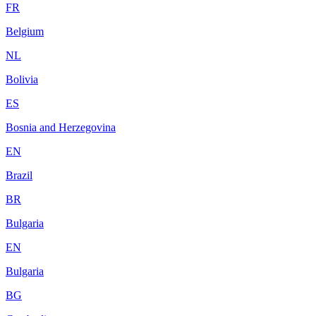
FR
Belgium
NL
Bolivia
ES
Bosnia and Herzegovina
EN
Brazil
BR
Bulgaria
EN
Bulgaria
BG