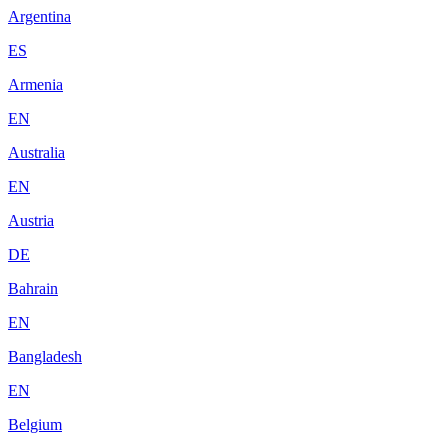
Argentina
ES
Armenia
EN
Australia
EN
Austria
DE
Bahrain
EN
Bangladesh
EN
Belgium