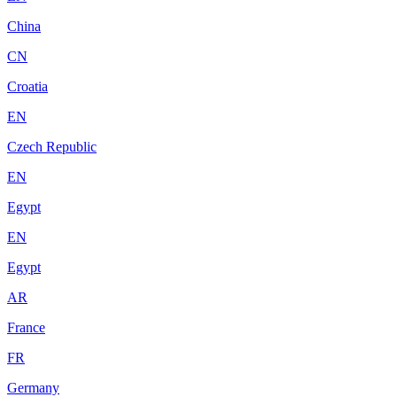
China
CN
Croatia
EN
Czech Republic
EN
Egypt
EN
Egypt
AR
France
FR
Germany