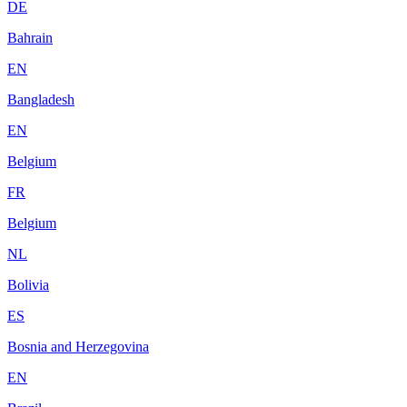
DE
Bahrain
EN
Bangladesh
EN
Belgium
FR
Belgium
NL
Bolivia
ES
Bosnia and Herzegovina
EN