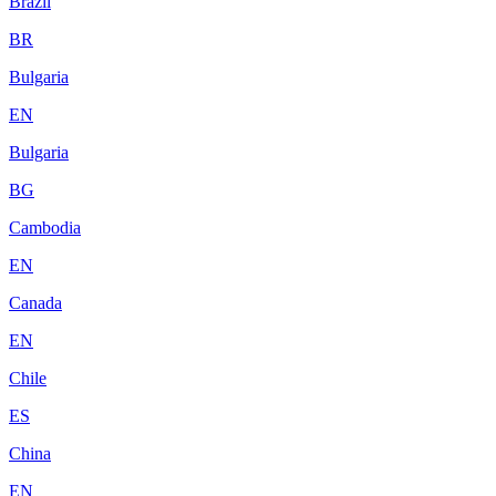
Brazil
BR
Bulgaria
EN
Bulgaria
BG
Cambodia
EN
Canada
EN
Chile
ES
China
EN