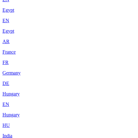
Egypt
EN
Egypt
AR
France
FR
Germany
DE
Hungary
EN
Hungary
HU
India