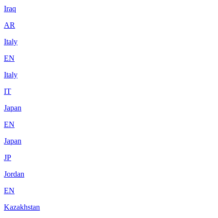
Iraq
AR
Italy
EN
Italy
IT
Japan
EN
Japan
JP
Jordan
EN
Kazakhstan