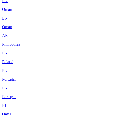
EN
Oman
EN
Oman
AR
Philippines
EN
Poland
PL
Portugal
EN
Portugal
PT
Qatar