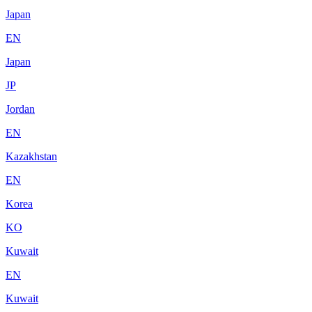
Japan
EN
Japan
JP
Jordan
EN
Kazakhstan
EN
Korea
KO
Kuwait
EN
Kuwait