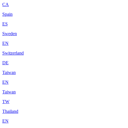
CA
Spain
ES
Sweden
EN
Switzerland
DE
Taiwan
EN
Taiwan
TW
Thailand
EN