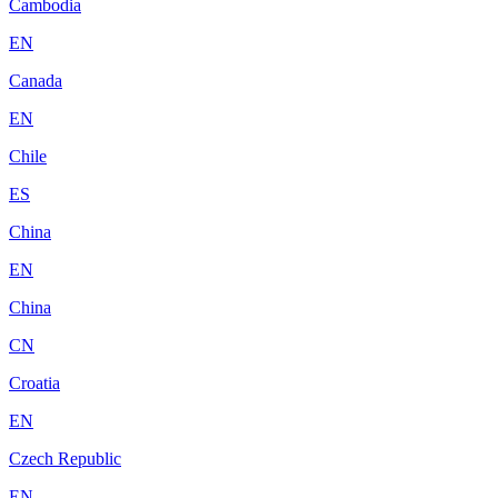
Cambodia
EN
Canada
EN
Chile
ES
China
EN
China
CN
Croatia
EN
Czech Republic
EN