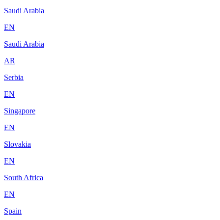
Saudi Arabia
EN
Saudi Arabia
AR
Serbia
EN
Singapore
EN
Slovakia
EN
South Africa
EN
Spain