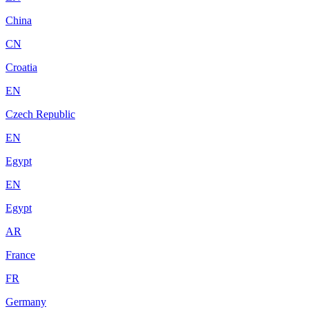
China
CN
Croatia
EN
Czech Republic
EN
Egypt
EN
Egypt
AR
France
FR
Germany