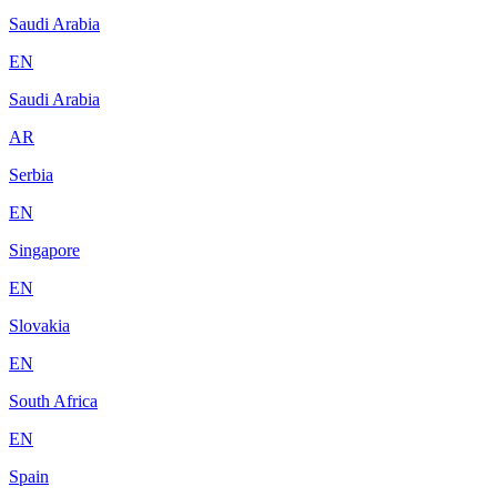
Saudi Arabia
EN
Saudi Arabia
AR
Serbia
EN
Singapore
EN
Slovakia
EN
South Africa
EN
Spain