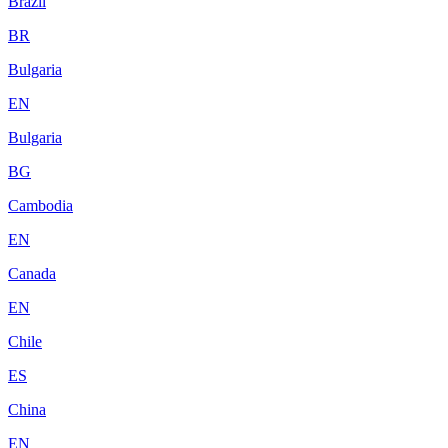
Brazil
BR
Bulgaria
EN
Bulgaria
BG
Cambodia
EN
Canada
EN
Chile
ES
China
EN