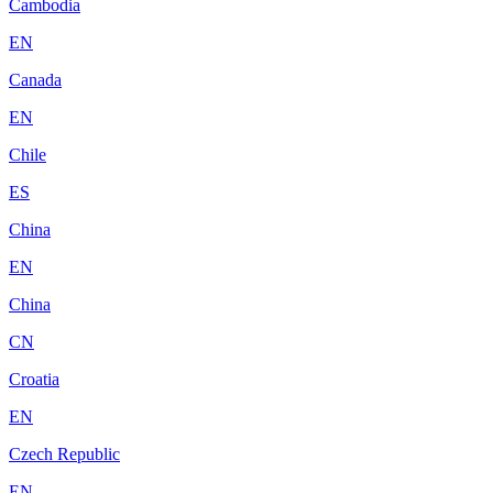
Cambodia
EN
Canada
EN
Chile
ES
China
EN
China
CN
Croatia
EN
Czech Republic
EN