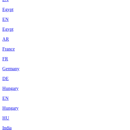
Egypt
EN
Egypt
AR
France
FR
Germany
DE
Hungary
EN
Hungary
HU
India