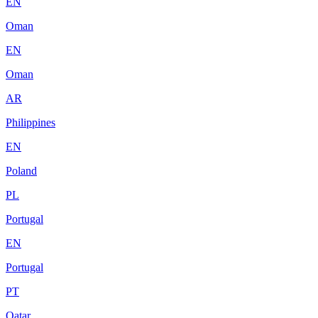
EN
Oman
EN
Oman
AR
Philippines
EN
Poland
PL
Portugal
EN
Portugal
PT
Qatar