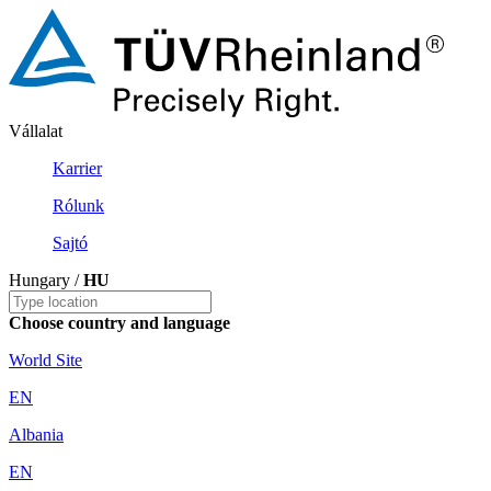
Vállalat
Karrier
Rólunk
Sajtó
Hungary /
HU
Choose country and language
World Site
EN
Albania
EN