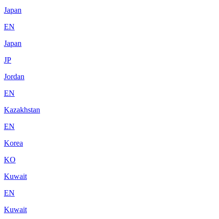
Japan
EN
Japan
JP
Jordan
EN
Kazakhstan
EN
Korea
KO
Kuwait
EN
Kuwait