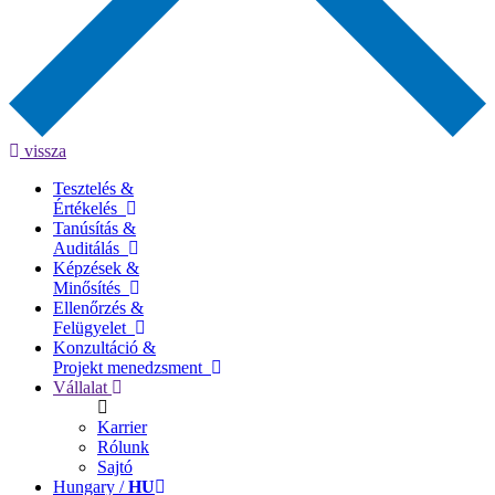
vissza
Tesztelés &
Értékelés
Tanúsítás &
Auditálás
Képzések &
Minősítés
Ellenőrzés &
Felügyelet
Konzultáció &
Projekt menedzsment
Vállalat
Karrier
Rólunk
Sajtó
Hungary /
HU