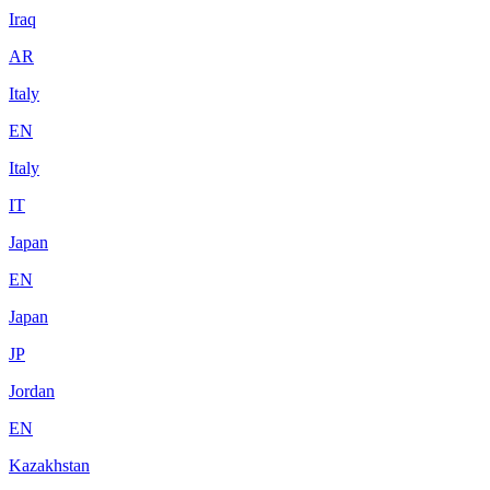
Iraq
AR
Italy
EN
Italy
IT
Japan
EN
Japan
JP
Jordan
EN
Kazakhstan