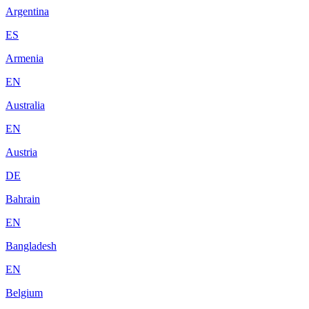
Argentina
ES
Armenia
EN
Australia
EN
Austria
DE
Bahrain
EN
Bangladesh
EN
Belgium