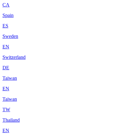
CA
Spain
ES
Sweden
EN
Switzerland
DE
Taiwan
EN
Taiwan
TW
Thailand
EN