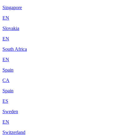
Singapore
EN
Slovakia
EN
South Africa
EN
Spain
CA
Spain
ES
Sweden
EN
Switzerland