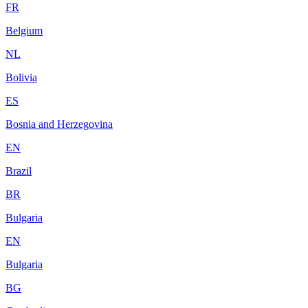
FR
Belgium
NL
Bolivia
ES
Bosnia and Herzegovina
EN
Brazil
BR
Bulgaria
EN
Bulgaria
BG