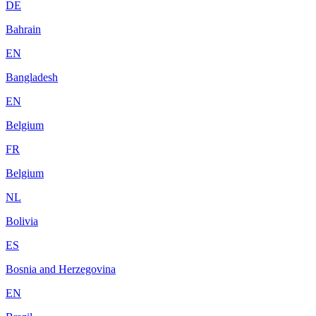
DE
Bahrain
EN
Bangladesh
EN
Belgium
FR
Belgium
NL
Bolivia
ES
Bosnia and Herzegovina
EN