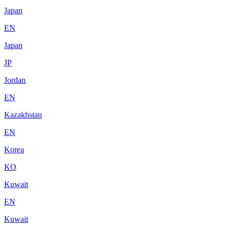
Japan
EN
Japan
JP
Jordan
EN
Kazakhstan
EN
Korea
KO
Kuwait
EN
Kuwait