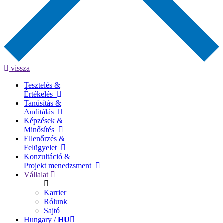
vissza
Tesztelés &
Értékelés
Tanúsítás &
Auditálás
Képzések &
Minősítés
Ellenőrzés &
Felügyelet
Konzultáció &
Projekt menedzsment
Vállalat
Karrier
Rólunk
Sajtó
Hungary /
HU