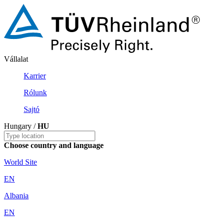
Vállalat
Karrier
Rólunk
Sajtó
Hungary /
HU
Choose country and language
World Site
EN
Albania
EN