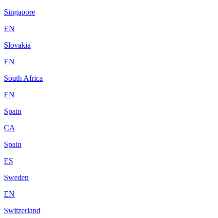
Singapore
EN
Slovakia
EN
South Africa
EN
Spain
CA
Spain
ES
Sweden
EN
Switzerland