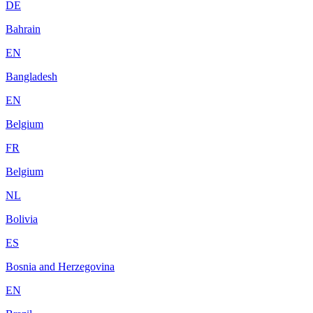
DE
Bahrain
EN
Bangladesh
EN
Belgium
FR
Belgium
NL
Bolivia
ES
Bosnia and Herzegovina
EN