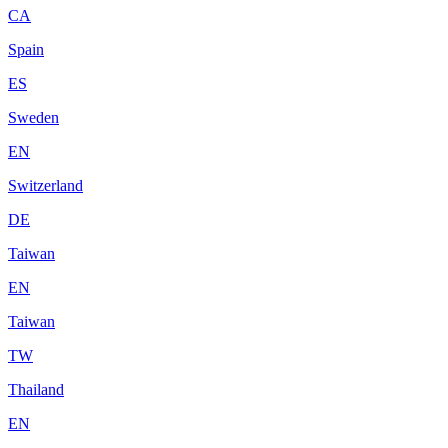
CA
Spain
ES
Sweden
EN
Switzerland
DE
Taiwan
EN
Taiwan
TW
Thailand
EN