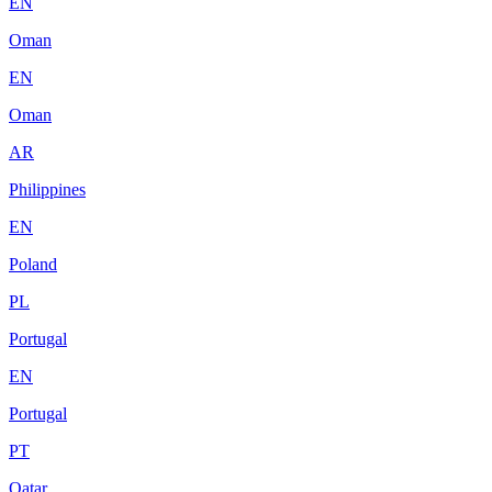
EN
Oman
EN
Oman
AR
Philippines
EN
Poland
PL
Portugal
EN
Portugal
PT
Qatar