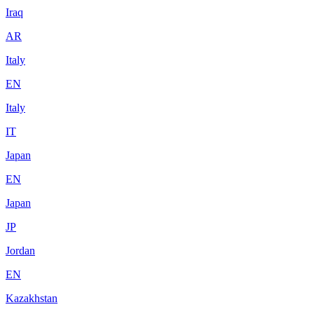
Iraq
AR
Italy
EN
Italy
IT
Japan
EN
Japan
JP
Jordan
EN
Kazakhstan