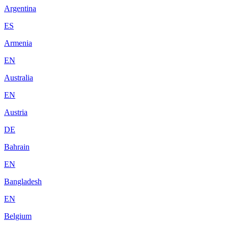
Argentina
ES
Armenia
EN
Australia
EN
Austria
DE
Bahrain
EN
Bangladesh
EN
Belgium