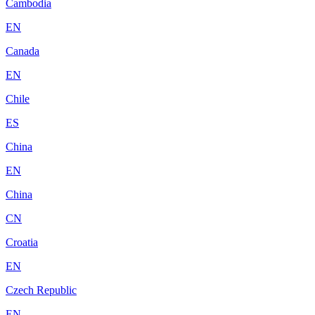
Cambodia
EN
Canada
EN
Chile
ES
China
EN
China
CN
Croatia
EN
Czech Republic
EN