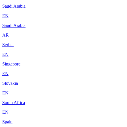
Saudi Arabia
EN
Saudi Arabia
AR
Serbia
EN
Singapore
EN
Slovakia
EN
South Africa
EN
Spain