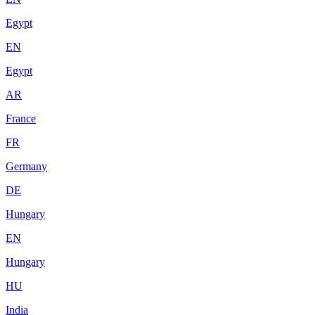
Egypt
EN
Egypt
AR
France
FR
Germany
DE
Hungary
EN
Hungary
HU
India