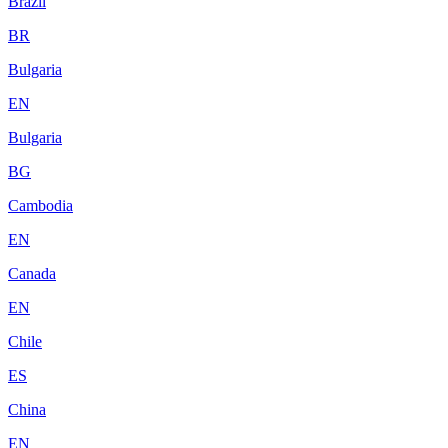
Brazil
BR
Bulgaria
EN
Bulgaria
BG
Cambodia
EN
Canada
EN
Chile
ES
China
EN