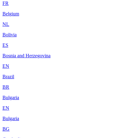
FR
Belgium
NL
Bolivia
ES
Bosnia and Herzegovina
EN
Brazil
BR
Bulgaria
EN
Bulgaria
BG