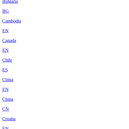
Bulgaria
BG
Cambodia
EN
Canada
EN
Chile
ES
China
EN
China
CN
Croatia
EN