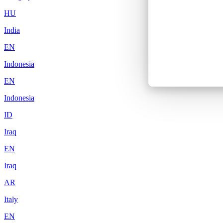
HU
India
EN
Indonesia
EN
Indonesia
ID
Iraq
EN
Iraq
AR
Italy
EN