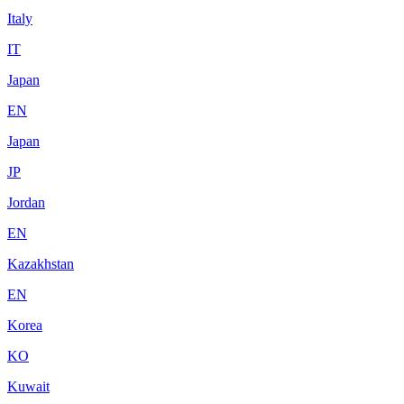
Italy
IT
Japan
EN
Japan
JP
Jordan
EN
Kazakhstan
EN
Korea
KO
Kuwait