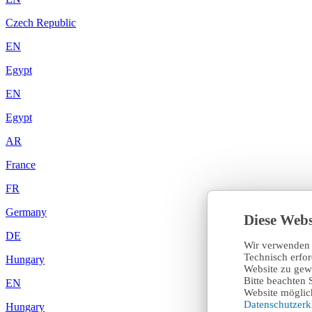
Czech Republic
EN
Egypt
EN
Egypt
AR
France
FR
Germany
Diese Webs
DE
Wir verwenden 
Technisch erfo
Hungary
Website zu gewä
Bitte beachten 
EN
Website möglich
Datenschutzer
Hungary