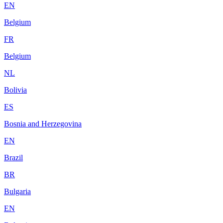
EN
Belgium
FR
Belgium
NL
Bolivia
ES
Bosnia and Herzegovina
EN
Brazil
BR
Bulgaria
EN