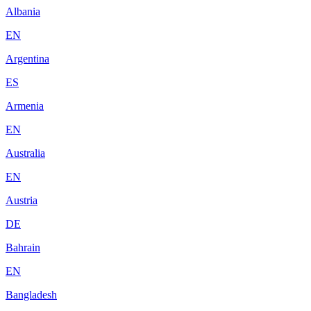
Albania
EN
Argentina
ES
Armenia
EN
Australia
EN
Austria
DE
Bahrain
EN
Bangladesh