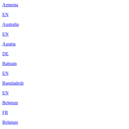
Armenia
EN
Australia
EN
Austria
DE
Bahrain
EN
Bangladesh
EN
Belgium
FR
Belgium