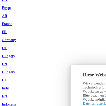
Egypt
AR
France
FR
Germany
DE
Hungary
EN
Hungary
Diese Webs
HU
Wir verwenden 
Technisch erfo
India
Website zu gewä
Bitte beachten 
EN
Website möglich
Datenschutzer
Indonesia