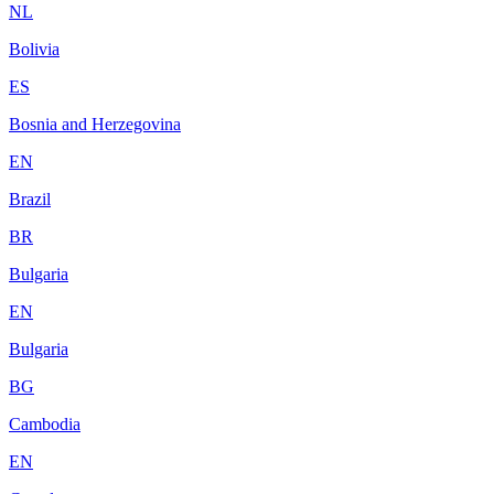
NL
Bolivia
ES
Bosnia and Herzegovina
EN
Brazil
BR
Bulgaria
EN
Bulgaria
BG
Cambodia
EN