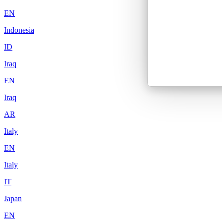
EN
Indonesia
ID
Iraq
EN
Iraq
AR
Italy
EN
Italy
IT
Japan
EN