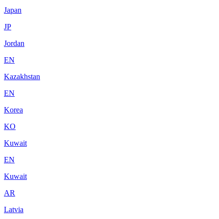
Japan
JP
Jordan
EN
Kazakhstan
EN
Korea
KO
Kuwait
EN
Kuwait
AR
Latvia