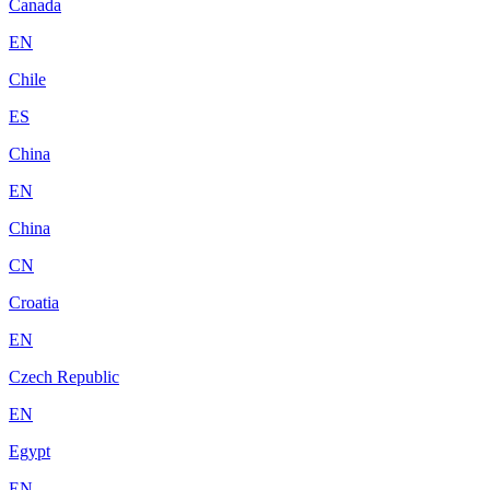
Canada
EN
Chile
ES
China
EN
China
CN
Croatia
EN
Czech Republic
EN
Egypt
EN