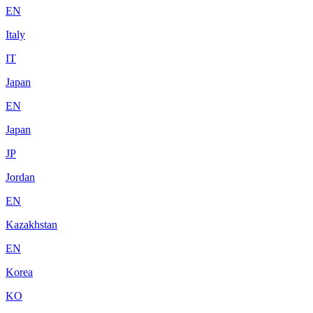
EN
Italy
IT
Japan
EN
Japan
JP
Jordan
EN
Kazakhstan
EN
Korea
KO