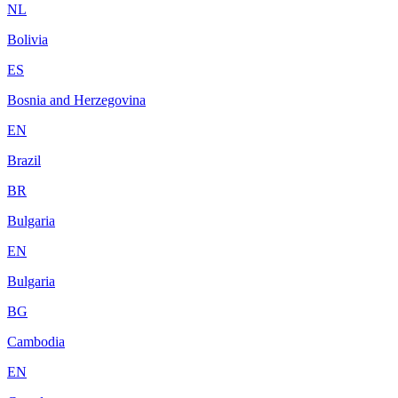
NL
Bolivia
ES
Bosnia and Herzegovina
EN
Brazil
BR
Bulgaria
EN
Bulgaria
BG
Cambodia
EN