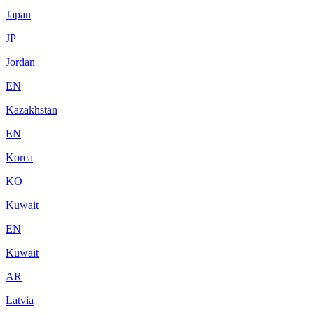
Japan
JP
Jordan
EN
Kazakhstan
EN
Korea
KO
Kuwait
EN
Kuwait
AR
Latvia