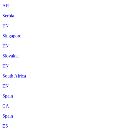
AR
Serbia
EN
Singapore
EN
Slovakia
EN
South Africa
EN
Spain
CA
Spain
ES