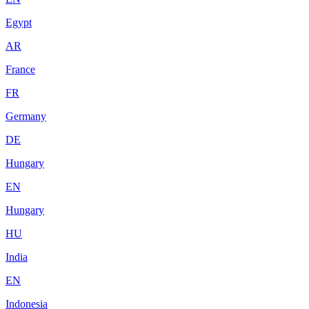
Egypt
AR
France
FR
Germany
DE
Hungary
EN
Hungary
HU
India
EN
Indonesia