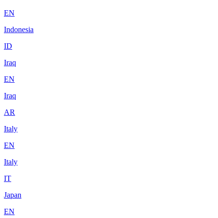
EN
Indonesia
ID
Iraq
EN
Iraq
AR
Italy
EN
Italy
IT
Japan
EN