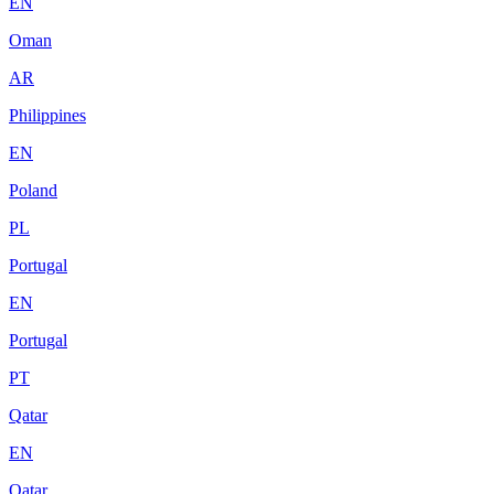
EN
Oman
AR
Philippines
EN
Poland
PL
Portugal
EN
Portugal
PT
Qatar
EN
Qatar