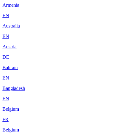
Armenia
EN
Australia
EN
Austria
DE
Bahrain
EN
Bangladesh
EN
Belgium
FR
Belgium