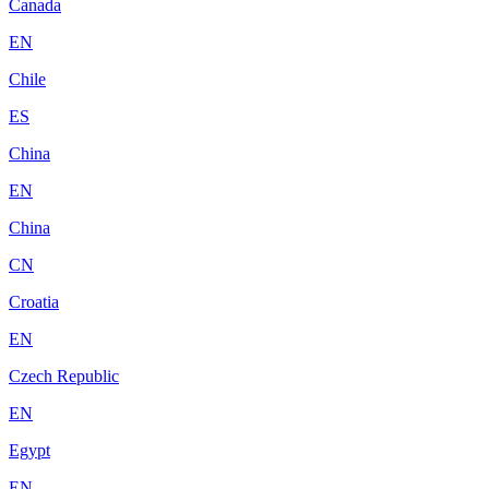
Canada
EN
Chile
ES
China
EN
China
CN
Croatia
EN
Czech Republic
EN
Egypt
EN