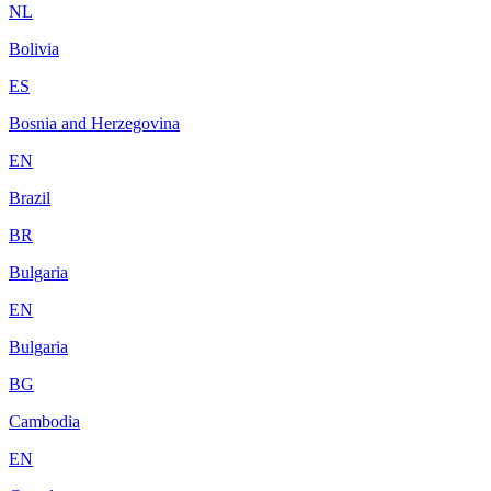
NL
Bolivia
ES
Bosnia and Herzegovina
EN
Brazil
BR
Bulgaria
EN
Bulgaria
BG
Cambodia
EN