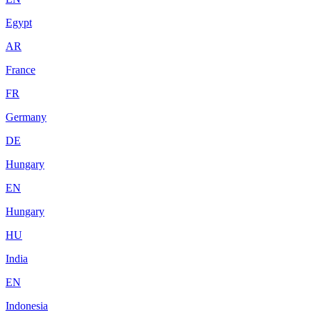
Egypt
AR
France
FR
Germany
DE
Hungary
EN
Hungary
HU
India
EN
Indonesia