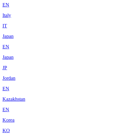
EN
Italy
IT
Japan
EN
Japan
JP
Jordan
EN
Kazakhstan
EN
Korea
KO