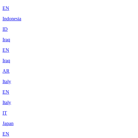
EN
Indonesia
ID
Iraq
EN
Iraq
AR
Italy
EN
Italy
IT
Japan
EN