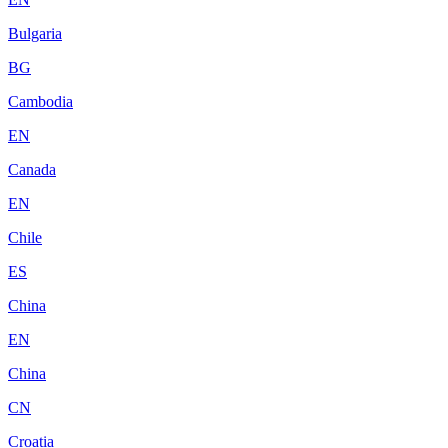
Bulgaria
BG
Cambodia
EN
Canada
EN
Chile
ES
China
EN
China
CN
Croatia