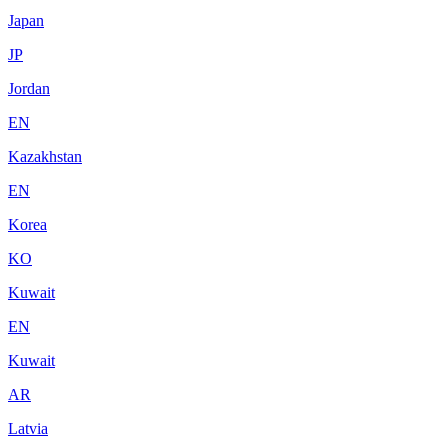
Japan
JP
Jordan
EN
Kazakhstan
EN
Korea
KO
Kuwait
EN
Kuwait
AR
Latvia