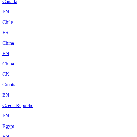
Canada
EN
Chile
ES
China
EN
China
CN
Croatia
EN
Czech Republic
EN
Egypt
EN