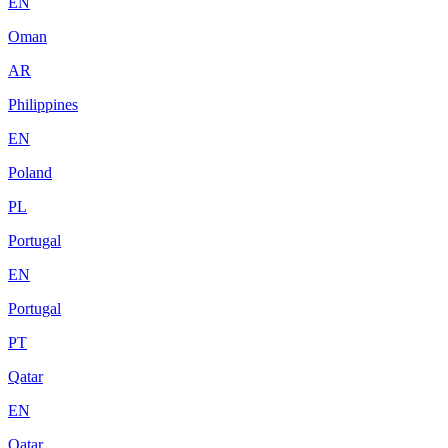
EN
Oman
AR
Philippines
EN
Poland
PL
Portugal
EN
Portugal
PT
Qatar
EN
Qatar