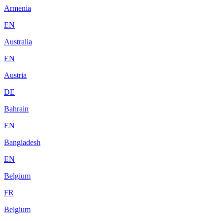
Armenia
EN
Australia
EN
Austria
DE
Bahrain
EN
Bangladesh
EN
Belgium
FR
Belgium