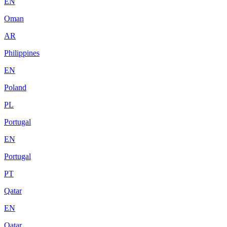
EN
Oman
AR
Philippines
EN
Poland
PL
Portugal
EN
Portugal
PT
Qatar
EN
Qatar