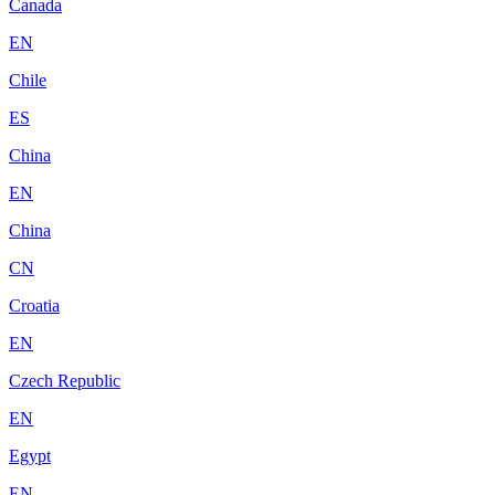
Canada
EN
Chile
ES
China
EN
China
CN
Croatia
EN
Czech Republic
EN
Egypt
EN