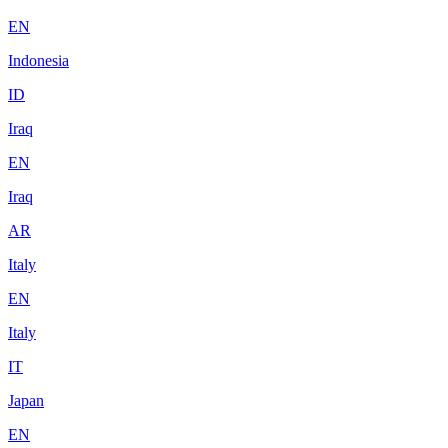
EN
Indonesia
ID
Iraq
EN
Iraq
AR
Italy
EN
Italy
IT
Japan
EN