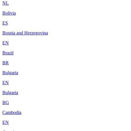
NL
Bolivia
ES
Bosnia and Herzegovina
EN
Brazil
BR
Bulgaria
EN
Bulgaria
BG
Cambodia
EN