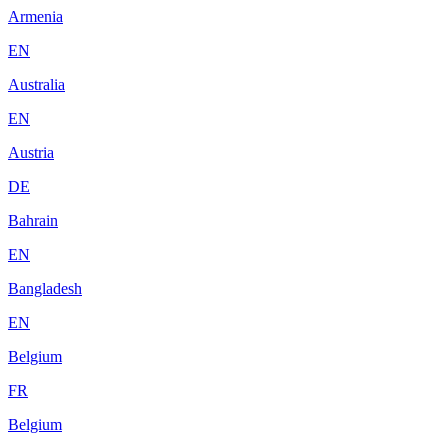
Armenia
EN
Australia
EN
Austria
DE
Bahrain
EN
Bangladesh
EN
Belgium
FR
Belgium