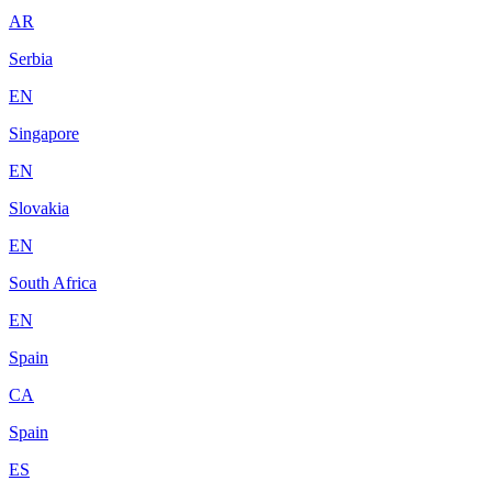
AR
Serbia
EN
Singapore
EN
Slovakia
EN
South Africa
EN
Spain
CA
Spain
ES