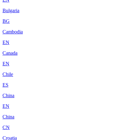
Bulgaria
BG
Cambodia
EN
Canada
EN
Chile
ES
China
EN
China
CN
Croatia