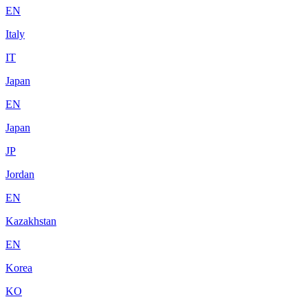
EN
Italy
IT
Japan
EN
Japan
JP
Jordan
EN
Kazakhstan
EN
Korea
KO