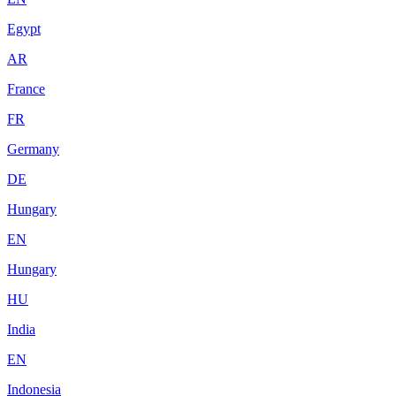
Egypt
AR
France
FR
Germany
DE
Hungary
EN
Hungary
HU
India
EN
Indonesia