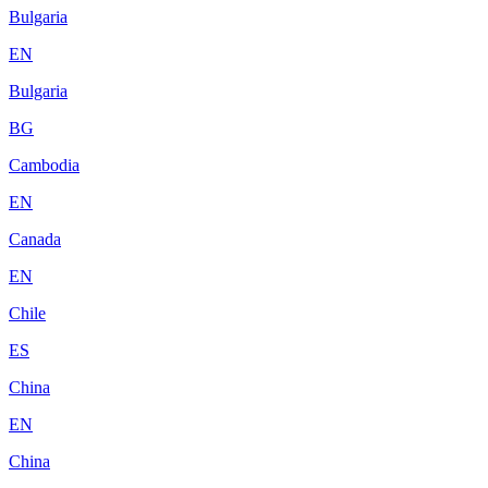
Bulgaria
EN
Bulgaria
BG
Cambodia
EN
Canada
EN
Chile
ES
China
EN
China