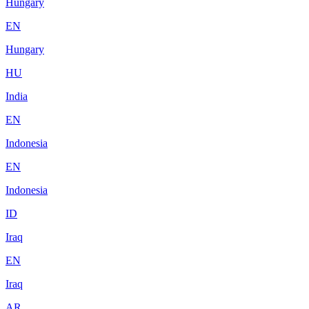
Hungary
EN
Hungary
HU
India
EN
Indonesia
EN
Indonesia
ID
Iraq
EN
Iraq
AR