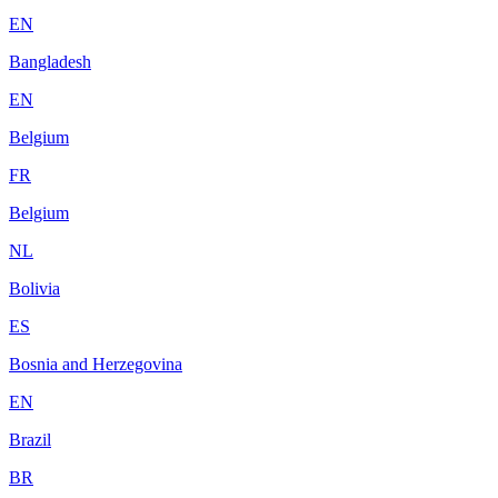
EN
Bangladesh
EN
Belgium
FR
Belgium
NL
Bolivia
ES
Bosnia and Herzegovina
EN
Brazil
BR