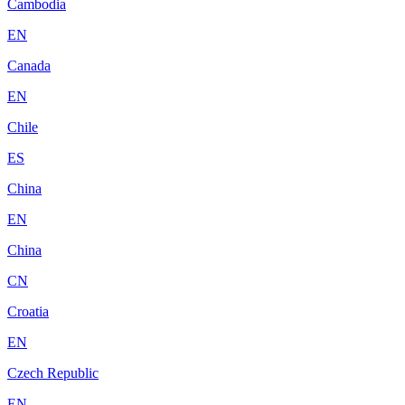
Cambodia
EN
Canada
EN
Chile
ES
China
EN
China
CN
Croatia
EN
Czech Republic
EN