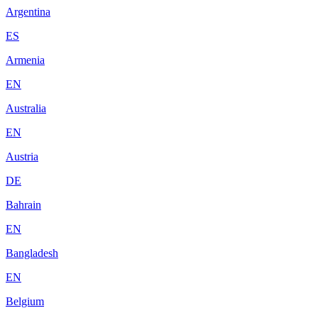
Argentina
ES
Armenia
EN
Australia
EN
Austria
DE
Bahrain
EN
Bangladesh
EN
Belgium