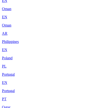
EN
Oman
EN
Oman
AR
Philippines
EN
Poland
PL
Portugal
EN
Portugal
PT
Qatar