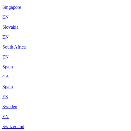
Singapore
EN
Slovakia
EN
South Africa
EN
Spain
CA
Spain
ES
Sweden
EN
Switzerland