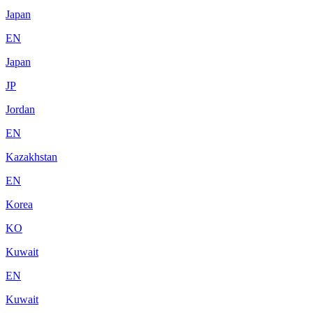
Japan
EN
Japan
JP
Jordan
EN
Kazakhstan
EN
Korea
KO
Kuwait
EN
Kuwait