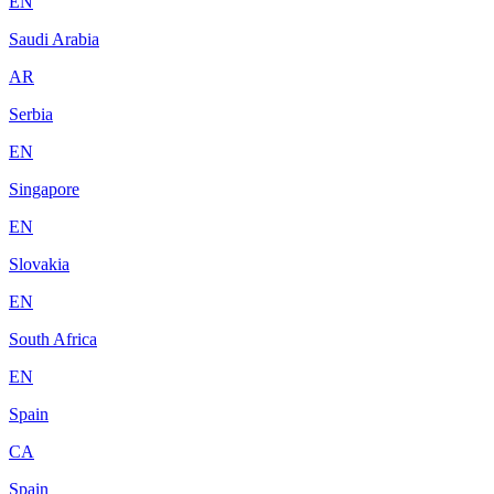
EN
Saudi Arabia
AR
Serbia
EN
Singapore
EN
Slovakia
EN
South Africa
EN
Spain
CA
Spain