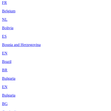
FR
Belgium
NL
Bolivia
ES
Bosnia and Herzegovina
EN
Brazil
BR
Bulgaria
EN
Bulgaria
BG