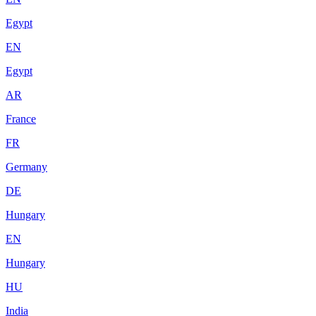
Egypt
EN
Egypt
AR
France
FR
Germany
DE
Hungary
EN
Hungary
HU
India