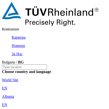
Компания
Кариера
Новини
За Нас
Bulgaria /
BG
Choose country and language
World Site
EN
Albania
EN