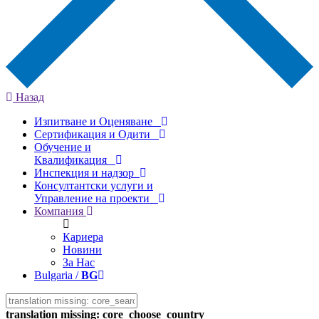
Назад
Изпитване и Оценяване
Сертификация и Одити
Обучение и
Квалификация
Инспекция и надзор
Консултантски услуги и
Управление на проекти
Компания
Кариера
Новини
За Нас
Bulgaria /
BG
translation missing: core_choose_country