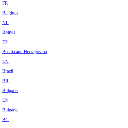
FR
Belgium
NL
Bolivia
ES
Bosnia and Herzegovina
EN
Brazil
BR
Bulgaria
EN
Bulgaria
BG