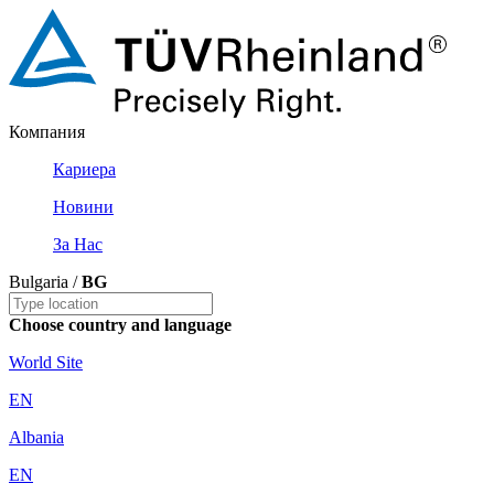
Компания
Кариера
Новини
За Нас
Bulgaria /
BG
Choose country and language
World Site
EN
Albania
EN