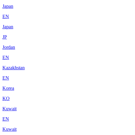
Japan
EN
Japan
JP
Jordan
EN
Kazakhstan
EN
Korea
KO
Kuwait
EN
Kuwait