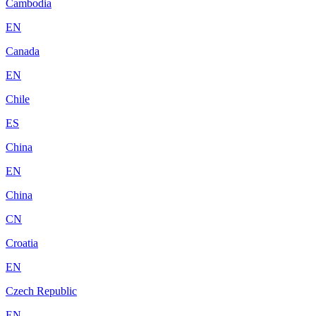
Cambodia
EN
Canada
EN
Chile
ES
China
EN
China
CN
Croatia
EN
Czech Republic
EN