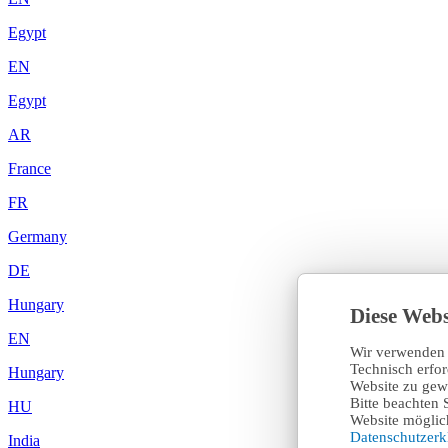
Egypt
EN
Egypt
AR
France
FR
Germany
DE
Hungary
Diese Webs
EN
Wir verwenden 
Technisch erfo
Hungary
Website zu gewä
Bitte beachten 
HU
Website möglich
Datenschutzer
India