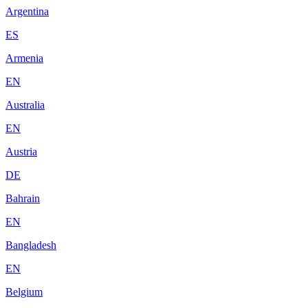
Argentina
ES
Armenia
EN
Australia
EN
Austria
DE
Bahrain
EN
Bangladesh
EN
Belgium