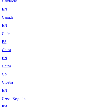
Cambodia
EN
Canada
EN
Chile
ES
China
EN
China
CN
Croatia
EN
Czech Republic
EN