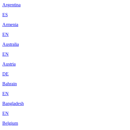
Argentina
ES
Armenia
EN
Australia
EN
Austria
DE
Bahrain
EN
Bangladesh
EN
Belgium