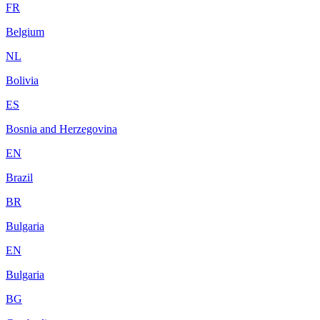
FR
Belgium
NL
Bolivia
ES
Bosnia and Herzegovina
EN
Brazil
BR
Bulgaria
EN
Bulgaria
BG