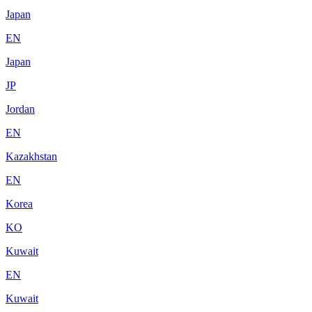
Japan
EN
Japan
JP
Jordan
EN
Kazakhstan
EN
Korea
KO
Kuwait
EN
Kuwait