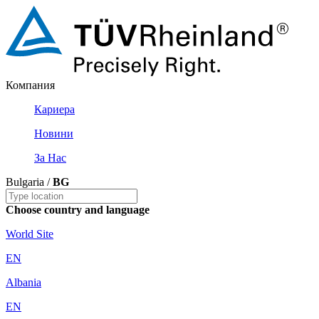
Компания
Кариера
Новини
За Нас
Bulgaria /
BG
Choose country and language
World Site
EN
Albania
EN