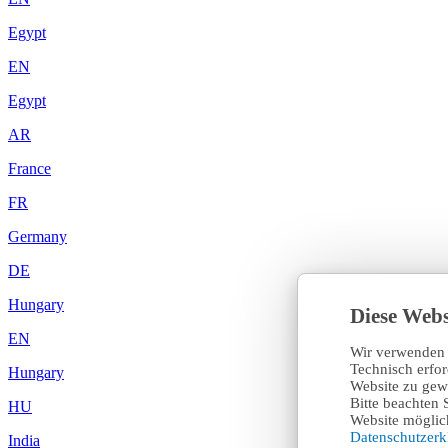
Egypt
EN
Egypt
AR
France
FR
Germany
DE
Hungary
Diese Webs
EN
Wir verwenden 
Technisch erfo
Hungary
Website zu gewä
Bitte beachten 
HU
Website möglich
Datenschutzer
India