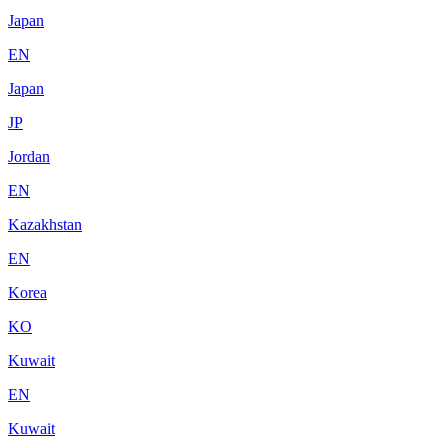
Japan
EN
Japan
JP
Jordan
EN
Kazakhstan
EN
Korea
KO
Kuwait
EN
Kuwait