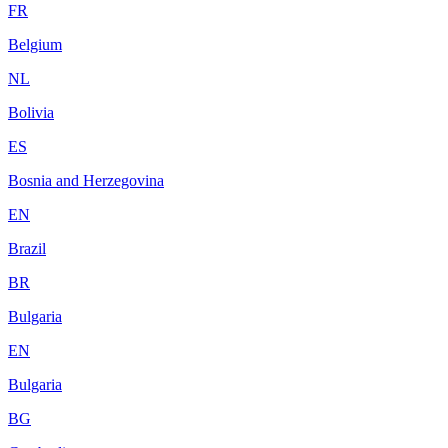
FR
Belgium
NL
Bolivia
ES
Bosnia and Herzegovina
EN
Brazil
BR
Bulgaria
EN
Bulgaria
BG