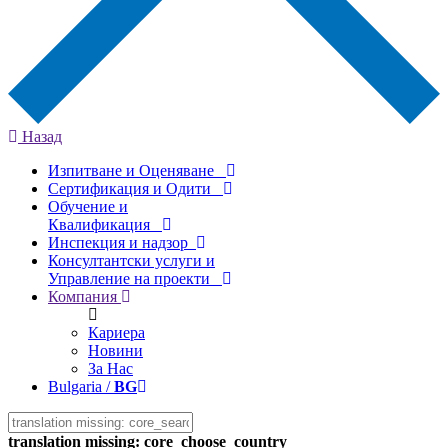
Назад
Изпитване и Оценяване
Сертификация и Одити
Обучение и
Квалификация
Инспекция и надзор
Консултантски услуги и
Управление на проекти
Компания
Кариера
Новини
За Нас
Bulgaria /
BG
translation missing: core_choose_country