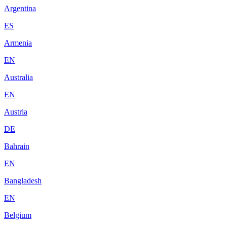
Argentina
ES
Armenia
EN
Australia
EN
Austria
DE
Bahrain
EN
Bangladesh
EN
Belgium