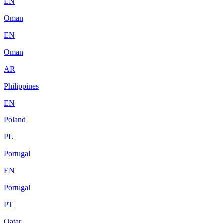
EN
Oman
EN
Oman
AR
Philippines
EN
Poland
PL
Portugal
EN
Portugal
PT
Qatar