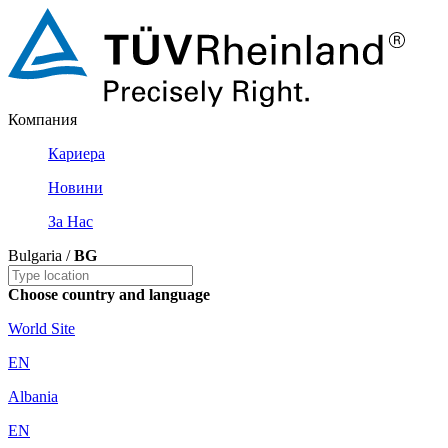
Компания
Кариера
Новини
За Нас
Bulgaria /
BG
Choose country and language
World Site
EN
Albania
EN