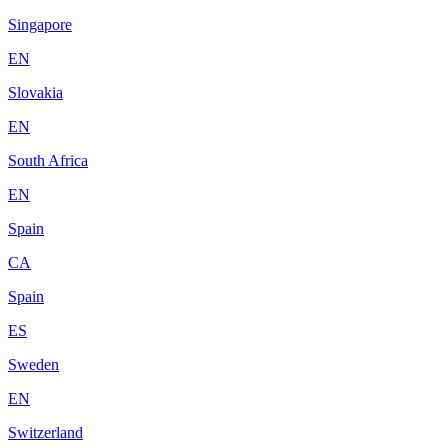
Singapore
EN
Slovakia
EN
South Africa
EN
Spain
CA
Spain
ES
Sweden
EN
Switzerland