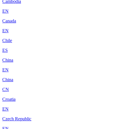
Cambodia
EN
Canada
EN
Chile
ES
China
EN
China
CN
Croatia
EN
Czech Republic
EN