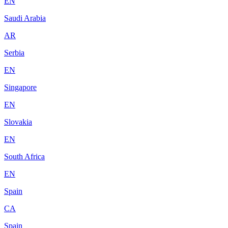
EN
Saudi Arabia
AR
Serbia
EN
Singapore
EN
Slovakia
EN
South Africa
EN
Spain
CA
Spain