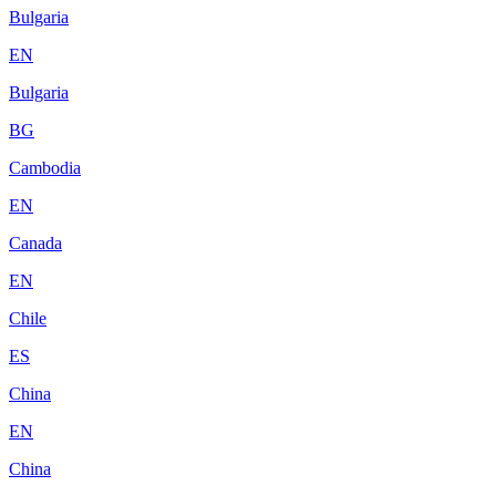
Bulgaria
EN
Bulgaria
BG
Cambodia
EN
Canada
EN
Chile
ES
China
EN
China