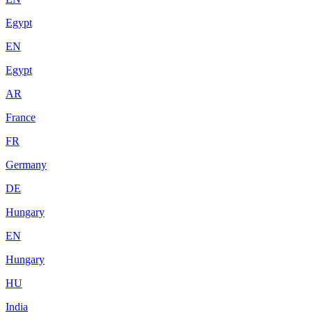
Egypt
EN
Egypt
AR
France
FR
Germany
DE
Hungary
EN
Hungary
HU
India