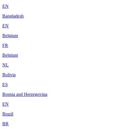
EN
Bangladesh
EN
Belgium
FR
Belgium
NL
Bolivia
ES
Bosnia and Herzegovina
EN
Brazil
BR