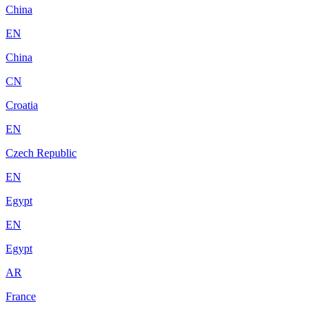
China
EN
China
CN
Croatia
EN
Czech Republic
EN
Egypt
EN
Egypt
AR
France