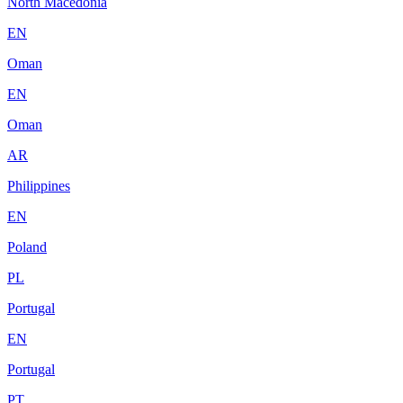
North Macedonia
EN
Oman
EN
Oman
AR
Philippines
EN
Poland
PL
Portugal
EN
Portugal
PT