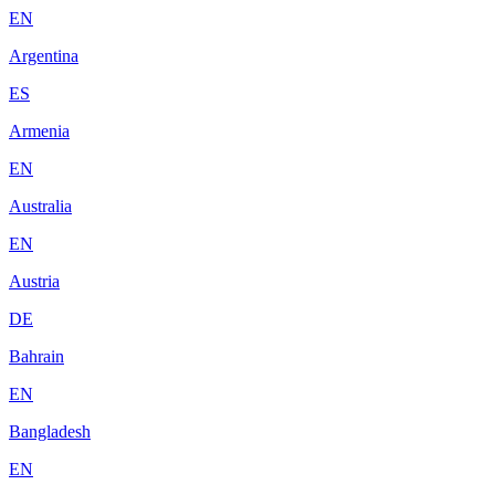
EN
Argentina
ES
Armenia
EN
Australia
EN
Austria
DE
Bahrain
EN
Bangladesh
EN