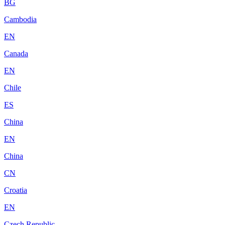
BG
Cambodia
EN
Canada
EN
Chile
ES
China
EN
China
CN
Croatia
EN
Czech Republic