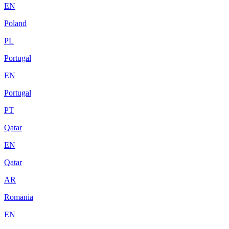
EN
Poland
PL
Portugal
EN
Portugal
PT
Qatar
EN
Qatar
AR
Romania
EN