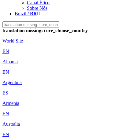
Canal Ético
Sobre Nós
Brazil /
BR
translation missing: core_choose_country
World Site
EN
Albania
EN
Argentina
ES
Armenia
EN
Australia
EN