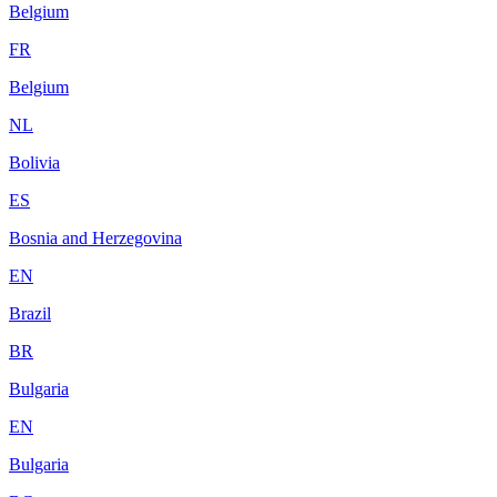
Belgium
FR
Belgium
NL
Bolivia
ES
Bosnia and Herzegovina
EN
Brazil
BR
Bulgaria
EN
Bulgaria