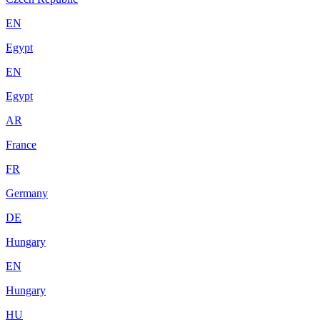
EN
Egypt
EN
Egypt
AR
France
FR
Germany
DE
Hungary
EN
Hungary
HU