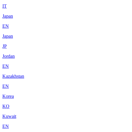
IT
Japan
EN
Japan
JP
Jordan
EN
Kazakhstan
EN
Korea
KO
Kuwait
EN