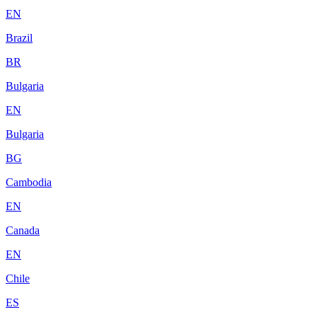
EN
Brazil
BR
Bulgaria
EN
Bulgaria
BG
Cambodia
EN
Canada
EN
Chile
ES