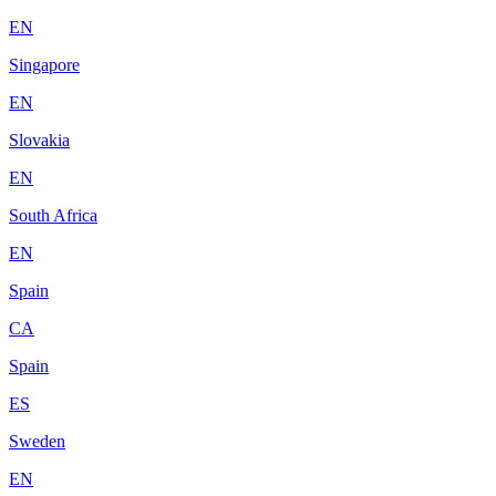
EN
Singapore
EN
Slovakia
EN
South Africa
EN
Spain
CA
Spain
ES
Sweden
EN