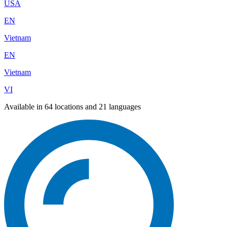
USA
EN
Vietnam
EN
Vietnam
VI
Available in 64 locations and 21 languages