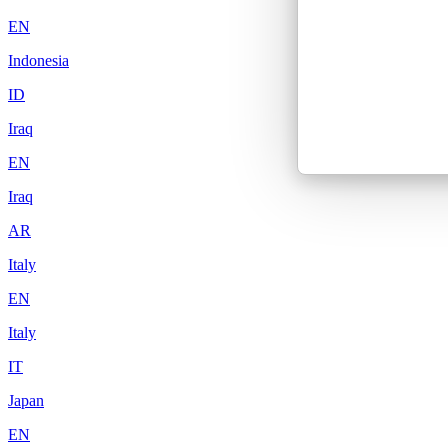
EN
Indonesia
ID
Iraq
EN
Iraq
AR
Italy
EN
Italy
IT
Japan
EN