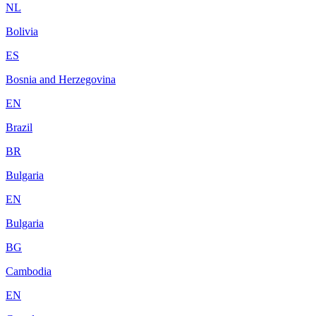
NL
Bolivia
ES
Bosnia and Herzegovina
EN
Brazil
BR
Bulgaria
EN
Bulgaria
BG
Cambodia
EN