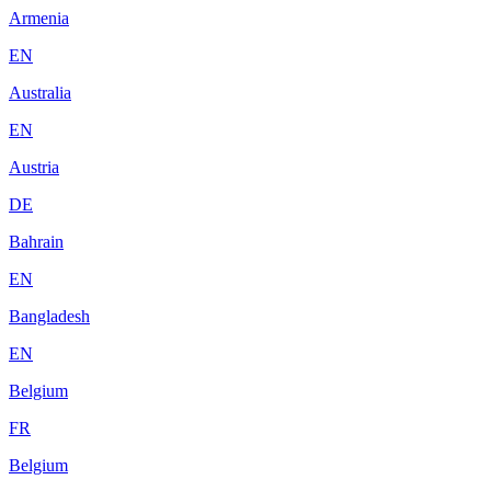
Armenia
EN
Australia
EN
Austria
DE
Bahrain
EN
Bangladesh
EN
Belgium
FR
Belgium