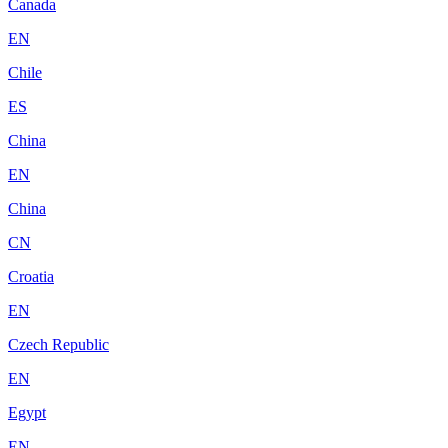
Canada
EN
Chile
ES
China
EN
China
CN
Croatia
EN
Czech Republic
EN
Egypt
EN