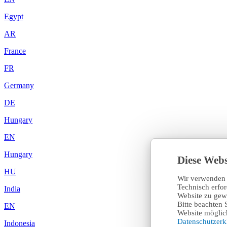
Egypt
AR
France
FR
Germany
DE
Hungary
EN
Hungary
Diese Webs
HU
Wir verwenden 
Technisch erfo
India
Website zu gewä
Bitte beachten 
EN
Website möglich
Datenschutzer
Indonesia