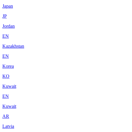
Japan
JP
Jordan
EN
Kazakhstan
EN
Korea
KO
Kuwait
EN
Kuwait
AR
Latvia