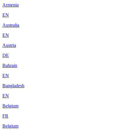
Armenia
EN
Australia
EN
Austria
DE
Bahrain
EN
Bangladesh
EN
Belgium
FR
Belgium