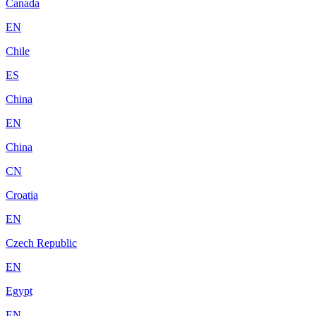
Canada
EN
Chile
ES
China
EN
China
CN
Croatia
EN
Czech Republic
EN
Egypt
EN