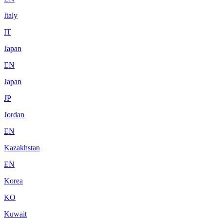
Italy
IT
Japan
EN
Japan
JP
Jordan
EN
Kazakhstan
EN
Korea
KO
Kuwait