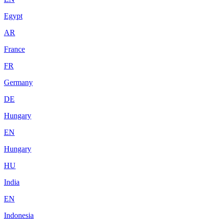
Egypt
AR
France
FR
Germany
DE
Hungary
EN
Hungary
HU
India
EN
Indonesia