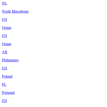
NL
North Macedonia
EN
Oman
EN
Oman
AR
Philippines
EN
Poland
PL
Portugal
EN