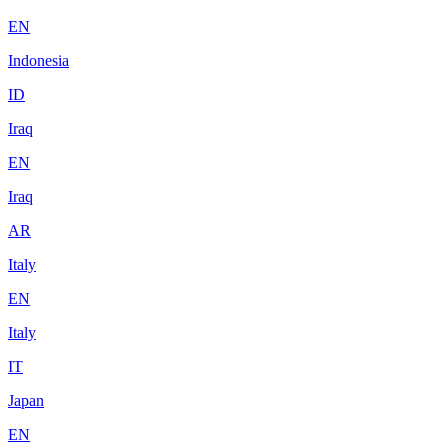
EN
Indonesia
ID
Iraq
EN
Iraq
AR
Italy
EN
Italy
IT
Japan
EN