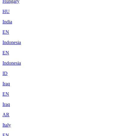
Hungary
HU
India
EN
Indonesia
EN
Indonesia
ID
Iraq
EN
Iraq
AR
Italy
EN