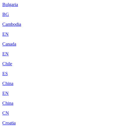
Bulgaria
BG
Cambodia
EN
Canada
EN
Chile
ES
China
EN
China
CN
Croatia