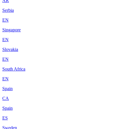
AR
Serbia
EN
Singapore
EN
Slovakia
EN
South Africa
EN
Spain
CA
Spain
ES
Sweden