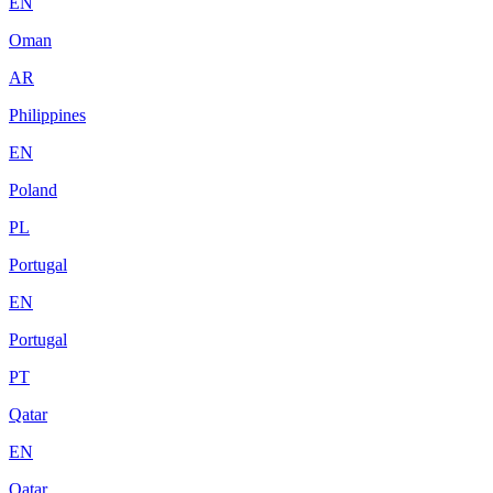
EN
Oman
AR
Philippines
EN
Poland
PL
Portugal
EN
Portugal
PT
Qatar
EN
Qatar