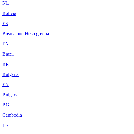
NL
Bolivia
ES
Bosnia and Herzegovina
EN
Brazil
BR
Bulgaria
EN
Bulgaria
BG
Cambodia
EN