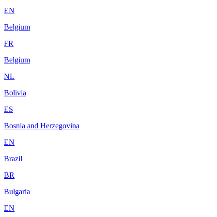
EN
Belgium
FR
Belgium
NL
Bolivia
ES
Bosnia and Herzegovina
EN
Brazil
BR
Bulgaria
EN