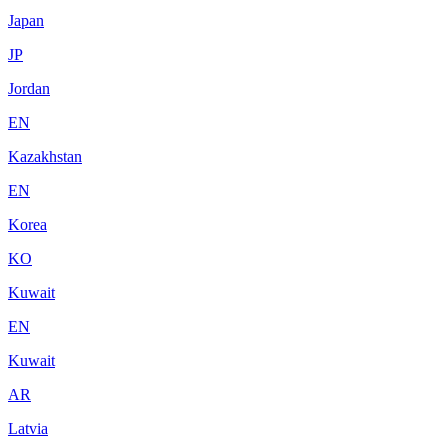
Japan
JP
Jordan
EN
Kazakhstan
EN
Korea
KO
Kuwait
EN
Kuwait
AR
Latvia