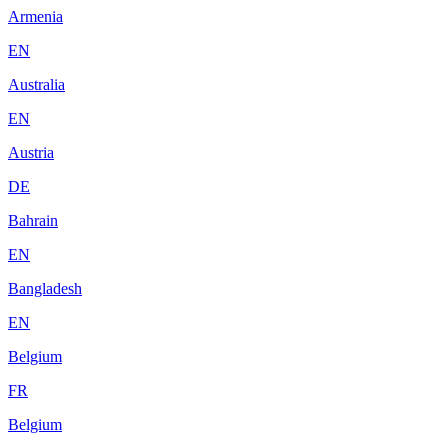
Armenia
EN
Australia
EN
Austria
DE
Bahrain
EN
Bangladesh
EN
Belgium
FR
Belgium