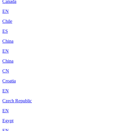
Canada
EN
Chile
ES
China
EN
China
CN
Croatia
EN
Czech Republic
EN
Egypt
EN