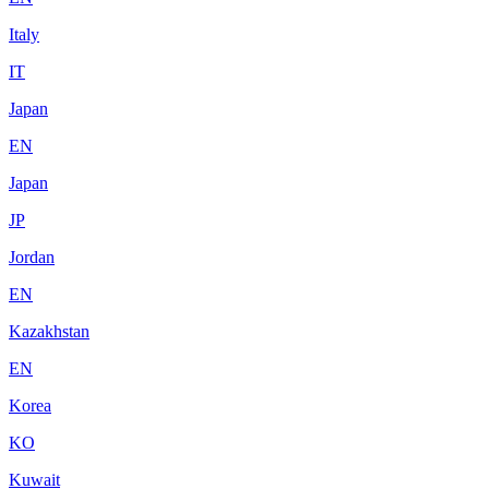
Italy
IT
Japan
EN
Japan
JP
Jordan
EN
Kazakhstan
EN
Korea
KO
Kuwait