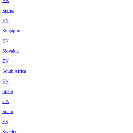
AR
Serbia
EN
Singapore
EN
Slovakia
EN
South Africa
EN
Spain
CA
Spain
ES
Sweden