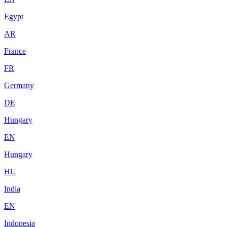
Egypt
AR
France
FR
Germany
DE
Hungary
EN
Hungary
HU
India
EN
Indonesia