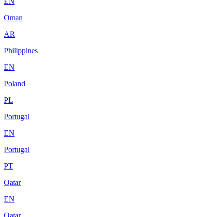
EN
Oman
AR
Philippines
EN
Poland
PL
Portugal
EN
Portugal
PT
Qatar
EN
Qatar