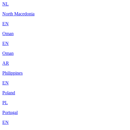
NL
North Macedonia
EN
Oman
EN
Oman
AR
Philippines
EN
Poland
PL
Portugal
EN