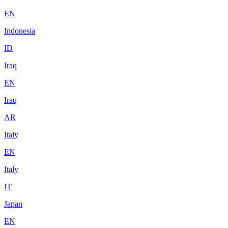
EN
Indonesia
ID
Iraq
EN
Iraq
AR
Italy
EN
Italy
IT
Japan
EN