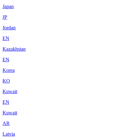
Japan
JP
Jordan
EN
Kazakhstan
EN
Korea
KO
Kuwait
EN
Kuwait
AR
Latvia