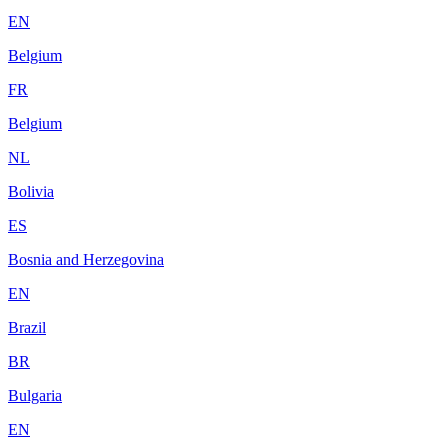
EN
Belgium
FR
Belgium
NL
Bolivia
ES
Bosnia and Herzegovina
EN
Brazil
BR
Bulgaria
EN