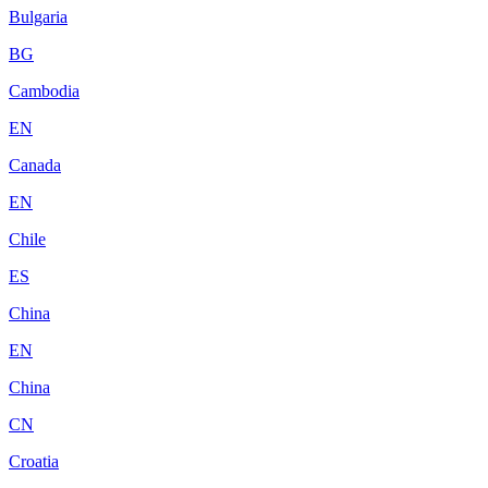
Bulgaria
BG
Cambodia
EN
Canada
EN
Chile
ES
China
EN
China
CN
Croatia