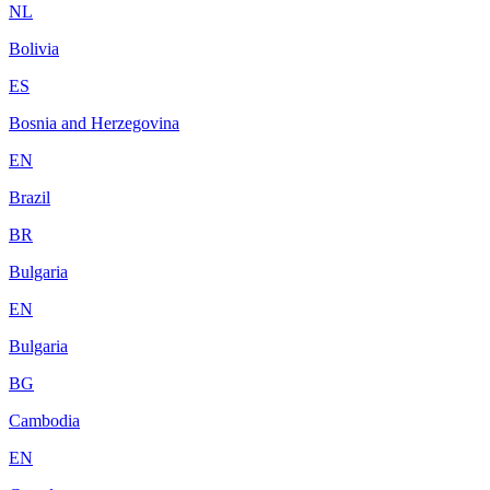
NL
Bolivia
ES
Bosnia and Herzegovina
EN
Brazil
BR
Bulgaria
EN
Bulgaria
BG
Cambodia
EN