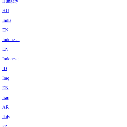
Hungary
HU
India
EN
Indonesia
EN
Indonesia
ID
Iraq
EN
Iraq
AR
Italy
EN