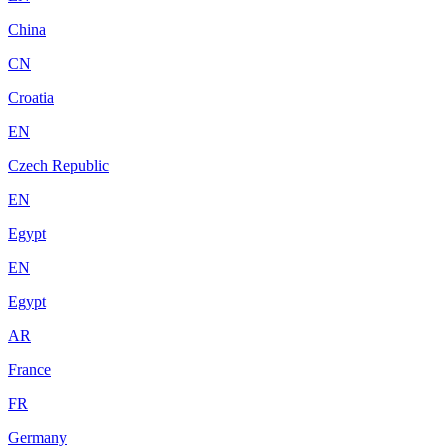
China
CN
Croatia
EN
Czech Republic
EN
Egypt
EN
Egypt
AR
France
FR
Germany