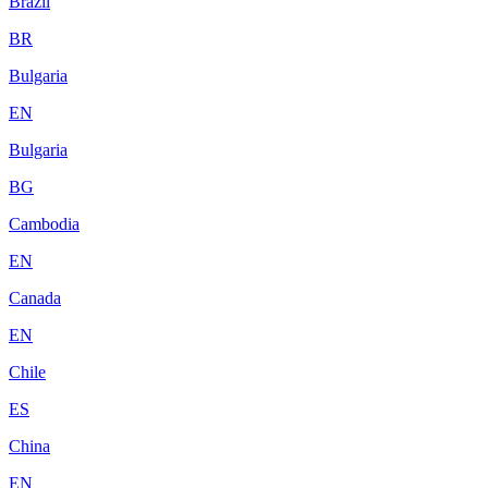
Brazil
BR
Bulgaria
EN
Bulgaria
BG
Cambodia
EN
Canada
EN
Chile
ES
China
EN