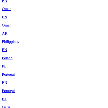
EN
Oman
EN
Oman
AR
Philippines
EN
Poland
PL
Portugal
EN
Portugal
PT
Qatar