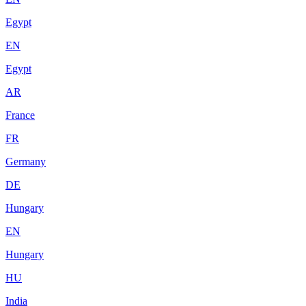
Egypt
EN
Egypt
AR
France
FR
Germany
DE
Hungary
EN
Hungary
HU
India