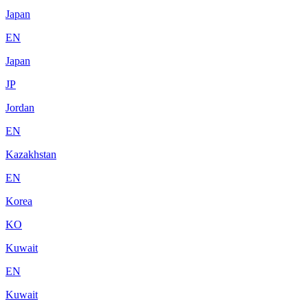
Japan
EN
Japan
JP
Jordan
EN
Kazakhstan
EN
Korea
KO
Kuwait
EN
Kuwait