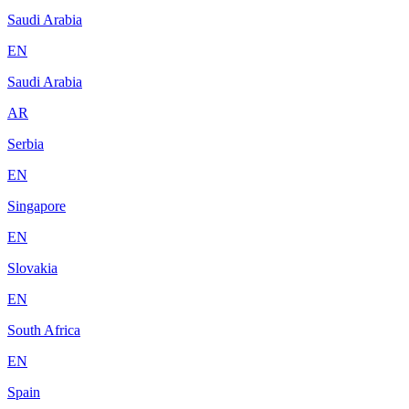
Saudi Arabia
EN
Saudi Arabia
AR
Serbia
EN
Singapore
EN
Slovakia
EN
South Africa
EN
Spain