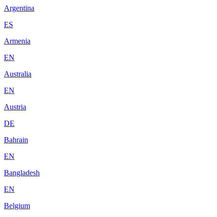
Argentina
ES
Armenia
EN
Australia
EN
Austria
DE
Bahrain
EN
Bangladesh
EN
Belgium