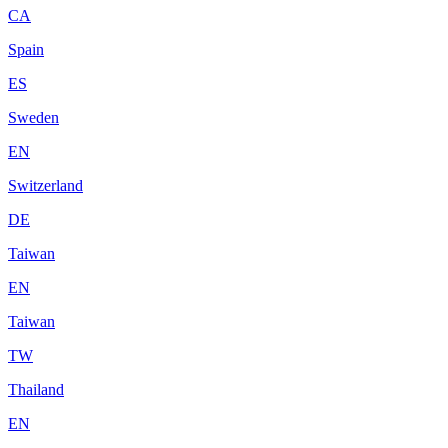
CA
Spain
ES
Sweden
EN
Switzerland
DE
Taiwan
EN
Taiwan
TW
Thailand
EN