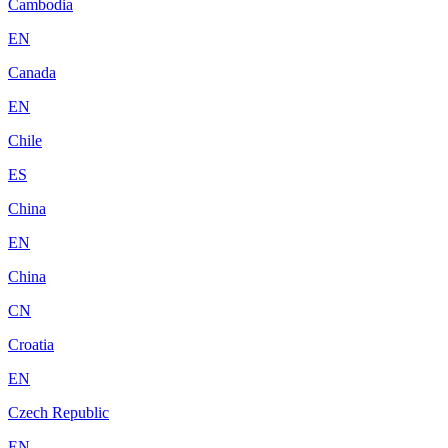
Cambodia
EN
Canada
EN
Chile
ES
China
EN
China
CN
Croatia
EN
Czech Republic
EN