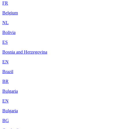
FR
Belgium
NL
Bolivia
ES
Bosnia and Herzegovina
EN
Brazil
BR
Bulgaria
EN
Bulgaria
BG