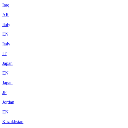
Iraq
AR
Italy
EN
Italy
IT
Japan
EN
Japan
JP
Jordan
EN
Kazakhstan