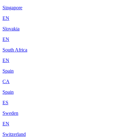
Singapore
EN
Slovakia
EN
South Africa
EN
Spain
CA
Spain
ES
Sweden
EN
Switzerland