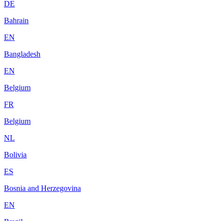
DE
Bahrain
EN
Bangladesh
EN
Belgium
FR
Belgium
NL
Bolivia
ES
Bosnia and Herzegovina
EN