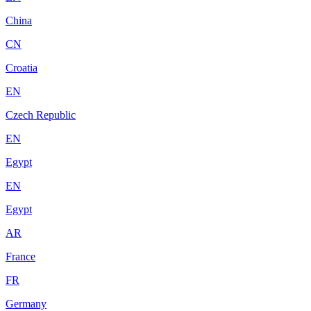
China
CN
Croatia
EN
Czech Republic
EN
Egypt
EN
Egypt
AR
France
FR
Germany