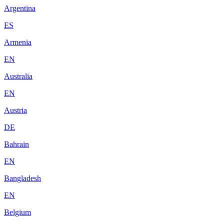
Argentina
ES
Armenia
EN
Australia
EN
Austria
DE
Bahrain
EN
Bangladesh
EN
Belgium