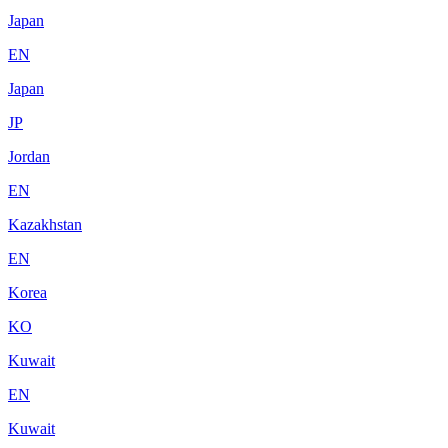
Japan
EN
Japan
JP
Jordan
EN
Kazakhstan
EN
Korea
KO
Kuwait
EN
Kuwait