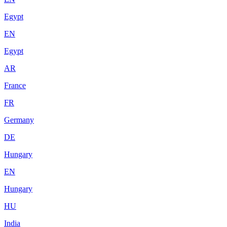
Egypt
EN
Egypt
AR
France
FR
Germany
DE
Hungary
EN
Hungary
HU
India