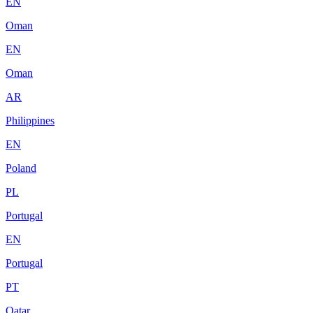
EN
Oman
EN
Oman
AR
Philippines
EN
Poland
PL
Portugal
EN
Portugal
PT
Qatar