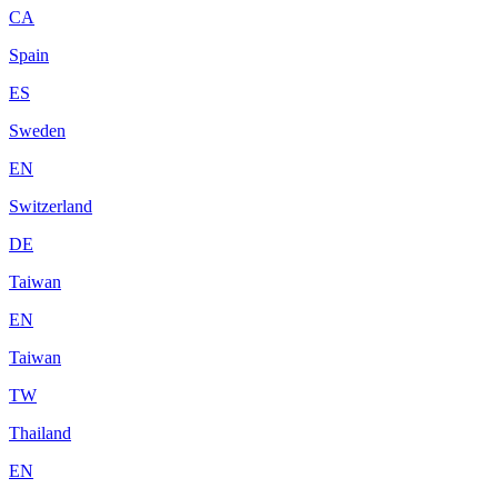
CA
Spain
ES
Sweden
EN
Switzerland
DE
Taiwan
EN
Taiwan
TW
Thailand
EN