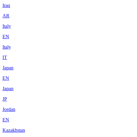
Iraq
AR
Italy
EN
Italy
IT
Japan
EN
Japan
JP
Jordan
EN
Kazakhstan