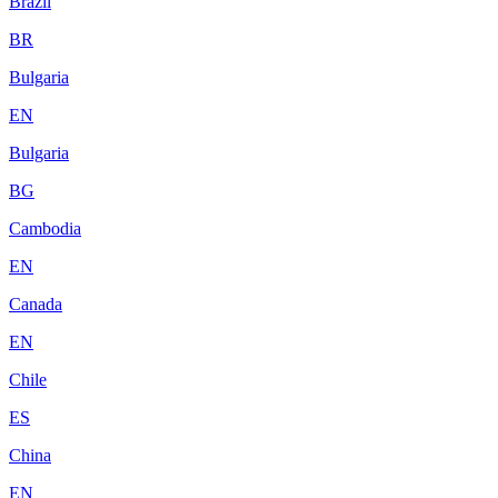
Brazil
BR
Bulgaria
EN
Bulgaria
BG
Cambodia
EN
Canada
EN
Chile
ES
China
EN