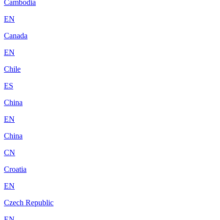
Cambodia
EN
Canada
EN
Chile
ES
China
EN
China
CN
Croatia
EN
Czech Republic
EN