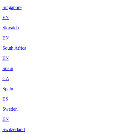
Singapore
EN
Slovakia
EN
South Africa
EN
Spain
CA
Spain
ES
Sweden
EN
Switzerland