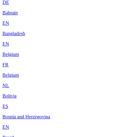
DE
Bahrain
EN
Bangladesh
EN
Belgium
FR
Belgium
NL
Bolivia
ES
Bosnia and Herzegovina
EN