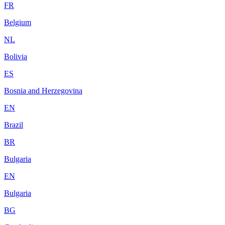
FR
Belgium
NL
Bolivia
ES
Bosnia and Herzegovina
EN
Brazil
BR
Bulgaria
EN
Bulgaria
BG