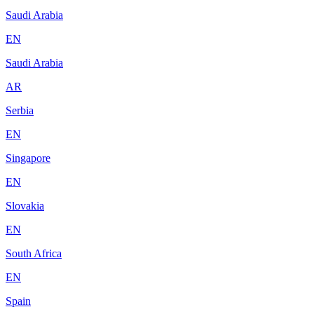
Saudi Arabia
EN
Saudi Arabia
AR
Serbia
EN
Singapore
EN
Slovakia
EN
South Africa
EN
Spain