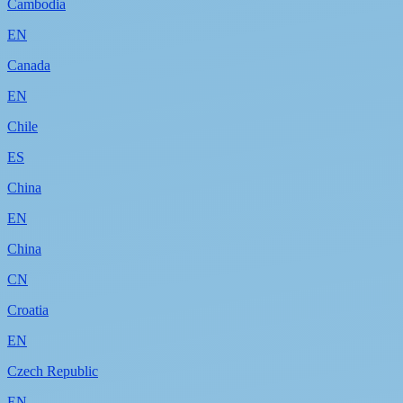
Cambodia
EN
Canada
EN
Chile
ES
China
EN
China
CN
Croatia
EN
Czech Republic
EN