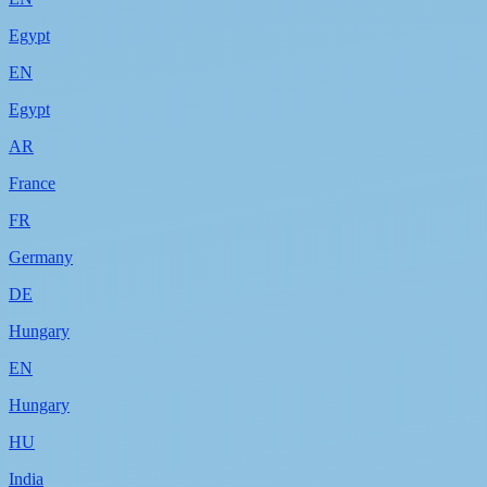
Egypt
EN
Egypt
AR
France
FR
Germany
DE
Hungary
EN
Hungary
HU
India