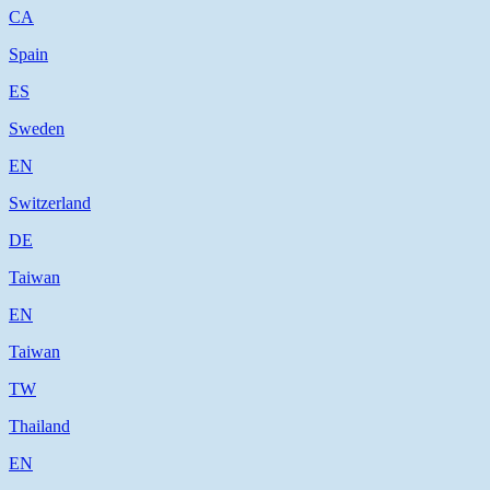
CA
Spain
ES
Sweden
EN
Switzerland
DE
Taiwan
EN
Taiwan
TW
Thailand
EN