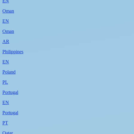
EN
Oman
EN
Oman
AR
Philippines
EN
Poland
PL
Portugal
EN
Portugal
PT
Qatar