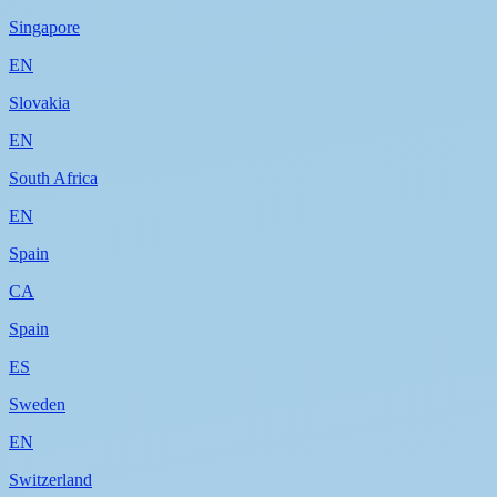
Singapore
EN
Slovakia
EN
South Africa
EN
Spain
CA
Spain
ES
Sweden
EN
Switzerland