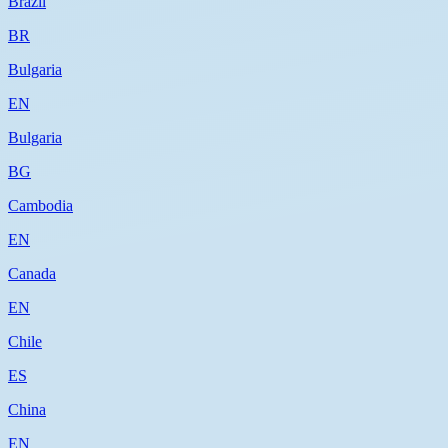
Brazil
BR
Bulgaria
EN
Bulgaria
BG
Cambodia
EN
Canada
EN
Chile
ES
China
EN