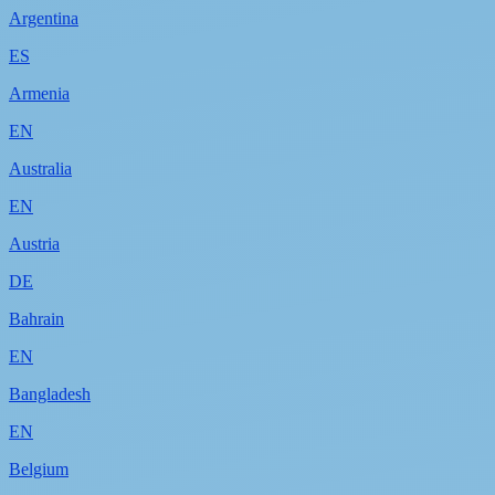
Argentina
ES
Armenia
EN
Australia
EN
Austria
DE
Bahrain
EN
Bangladesh
EN
Belgium