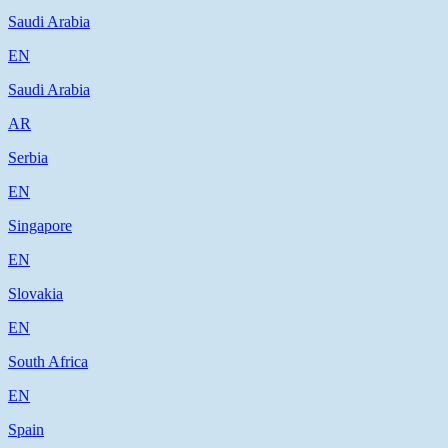
Saudi Arabia
EN
Saudi Arabia
AR
Serbia
EN
Singapore
EN
Slovakia
EN
South Africa
EN
Spain