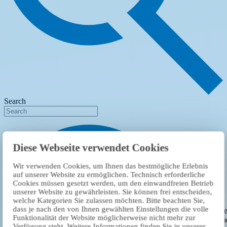
Search
Diese Webseite verwendet Cookies
Wir verwenden Cookies, um Ihnen das bestmögliche Erlebnis
auf unserer Website zu ermöglichen. Technisch erforderliche
Cookies müssen gesetzt werden, um den einwandfreien Betrieb
unserer Website zu gewährleisten. Sie können frei entscheiden,
welche Kategorien Sie zulassen möchten. Bitte beachten Sie,
dass je nach den von Ihnen gewählten Einstellungen die volle
An embedded media content from YouTube has been blocked. Wh
Funktionalität der Website möglicherweise nicht mehr zur
loading or playing, a connection to the provider's servers is establis
Verfügung steht. Weitere Informationen finden Sie in unserer