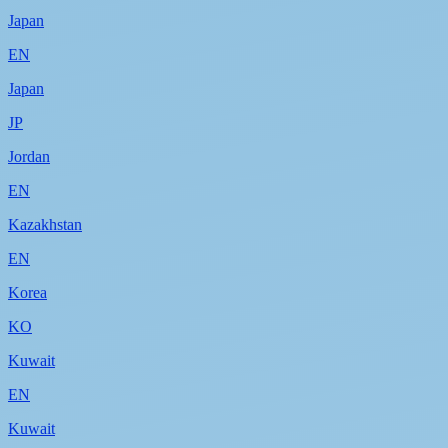
Japan
EN
Japan
JP
Jordan
EN
Kazakhstan
EN
Korea
KO
Kuwait
EN
Kuwait