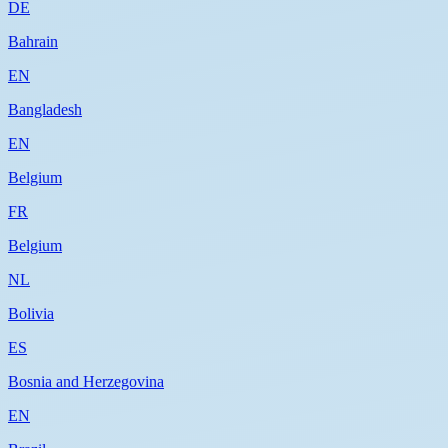
DE
Bahrain
EN
Bangladesh
EN
Belgium
FR
Belgium
NL
Bolivia
ES
Bosnia and Herzegovina
EN