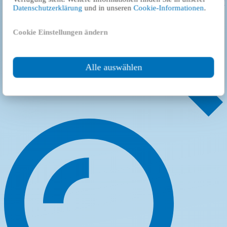
and cookies are set. For more information, please see our
privacy
Datenschutzerklärung
und in unseren
Cookie-Informationen
.
policy
and
cookie information
.
Cookie Einstellungen ändern
Load
Alle auswählen