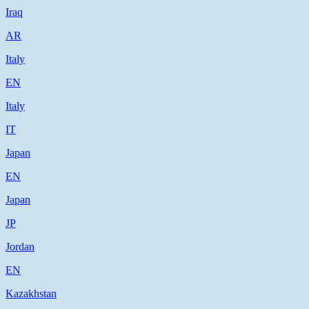
Iraq
AR
Italy
EN
Italy
IT
Japan
EN
Japan
JP
Jordan
EN
Kazakhstan