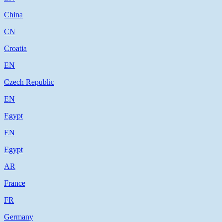
China
CN
Croatia
EN
Czech Republic
EN
Egypt
EN
Egypt
AR
France
FR
Germany