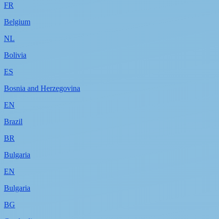
FR
Belgium
NL
Bolivia
ES
Bosnia and Herzegovina
EN
Brazil
BR
Bulgaria
EN
Bulgaria
BG