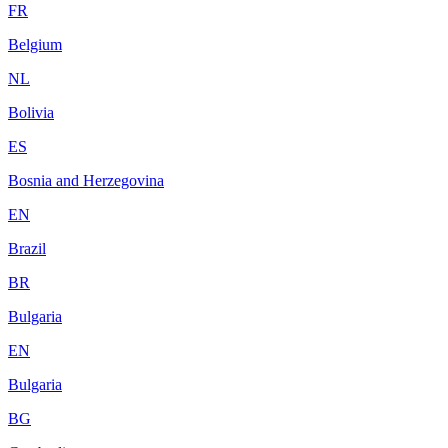
FR
Belgium
NL
Bolivia
ES
Bosnia and Herzegovina
EN
Brazil
BR
Bulgaria
EN
Bulgaria
BG