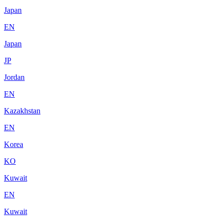
Japan
EN
Japan
JP
Jordan
EN
Kazakhstan
EN
Korea
KO
Kuwait
EN
Kuwait