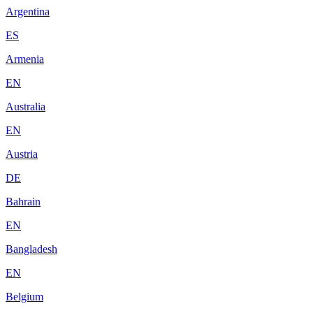
Argentina
ES
Armenia
EN
Australia
EN
Austria
DE
Bahrain
EN
Bangladesh
EN
Belgium