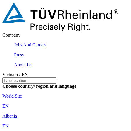
Company
Jobs And Careers
Press
About Us
Vietnam /
EN
Choose country/ region and language
World Site
EN
Albania
EN