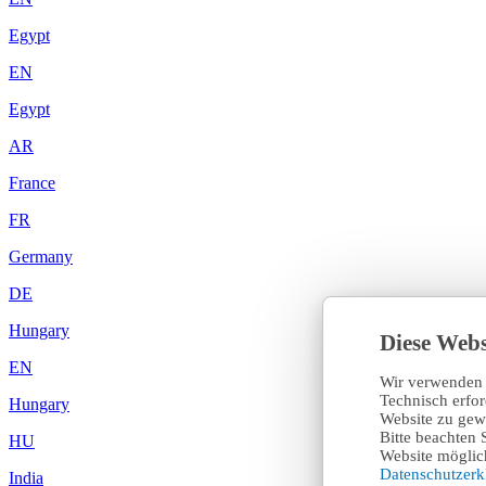
Egypt
EN
Egypt
AR
France
FR
Germany
DE
Hungary
Diese Webs
EN
Wir verwenden 
Technisch erfo
Hungary
Website zu gewä
Bitte beachten 
HU
Website möglich
Datenschutzer
India