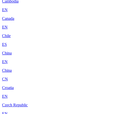
Cambodia
EN
Canada
EN
Chile
ES
China
EN
China
CN
Croatia
EN
Czech Republic
EN