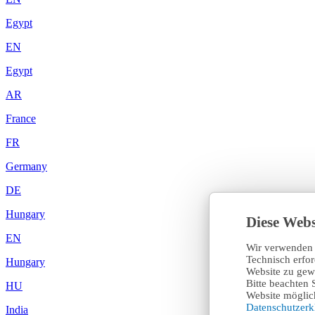
Egypt
EN
Egypt
AR
France
FR
Germany
DE
Hungary
Diese Webs
EN
Wir verwenden 
Technisch erfo
Hungary
Website zu gewä
Bitte beachten 
HU
Website möglich
Datenschutzer
India