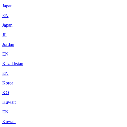
Japan
EN
Japan
JP
Jordan
EN
Kazakhstan
EN
Korea
KO
Kuwait
EN
Kuwait