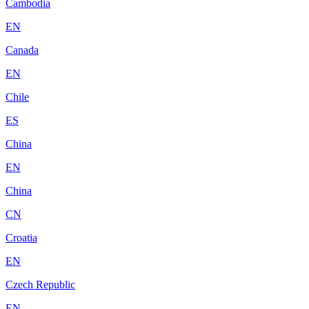
Cambodia
EN
Canada
EN
Chile
ES
China
EN
China
CN
Croatia
EN
Czech Republic
EN