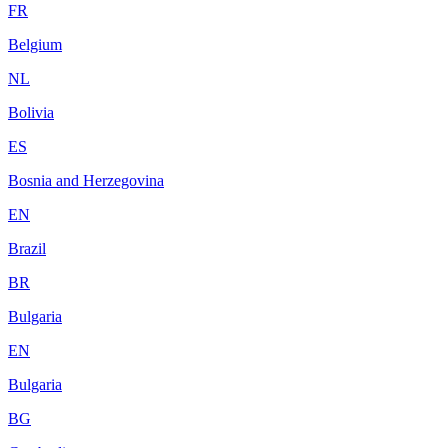
FR
Belgium
NL
Bolivia
ES
Bosnia and Herzegovina
EN
Brazil
BR
Bulgaria
EN
Bulgaria
BG