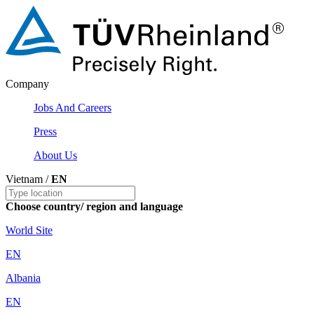
Company
Jobs And Careers
Press
About Us
Vietnam /
EN
Choose country/ region and language
World Site
EN
Albania
EN