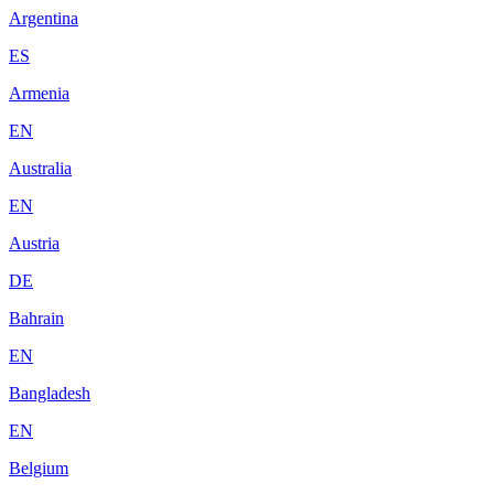
Argentina
ES
Armenia
EN
Australia
EN
Austria
DE
Bahrain
EN
Bangladesh
EN
Belgium