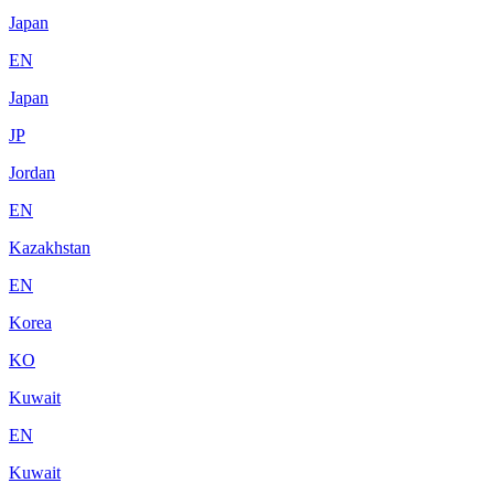
Japan
EN
Japan
JP
Jordan
EN
Kazakhstan
EN
Korea
KO
Kuwait
EN
Kuwait