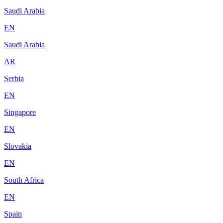
Saudi Arabia
EN
Saudi Arabia
AR
Serbia
EN
Singapore
EN
Slovakia
EN
South Africa
EN
Spain