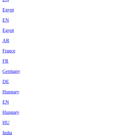
Egypt
EN
Egypt
AR
France
FR
Germany
DE
Hungary
EN
Hungary
HU
India