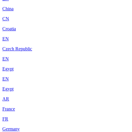
China
CN
Croatia
EN
Czech Republic
EN
Egypt
EN
Egypt
AR
France
FR
Germany