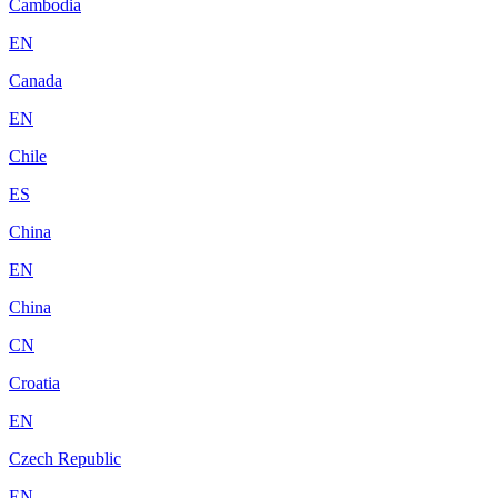
Cambodia
EN
Canada
EN
Chile
ES
China
EN
China
CN
Croatia
EN
Czech Republic
EN