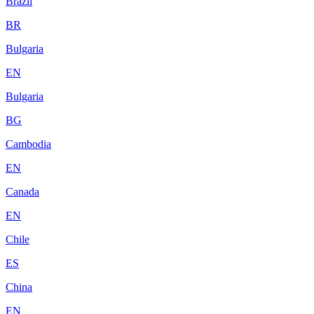
Brazil
BR
Bulgaria
EN
Bulgaria
BG
Cambodia
EN
Canada
EN
Chile
ES
China
EN