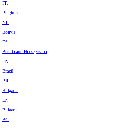
FR
Belgium
NL
Bolivia
ES
Bosnia and Herzegovina
EN
Brazil
BR
Bulgaria
EN
Bulgaria
BG