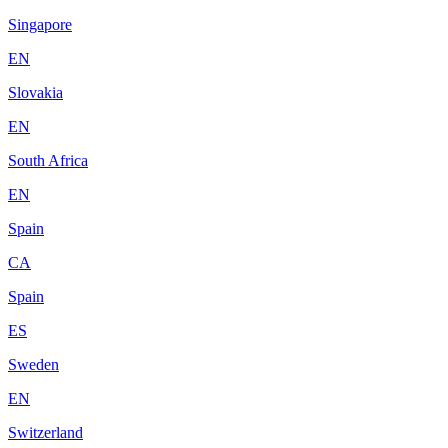
Singapore
EN
Slovakia
EN
South Africa
EN
Spain
CA
Spain
ES
Sweden
EN
Switzerland