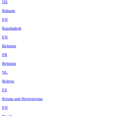
DE
Bahrain
EN
Bangladesh
EN
Belgium
FR
Belgium
NL
Bolivia
ES
Bosnia and Herzegovina
EN