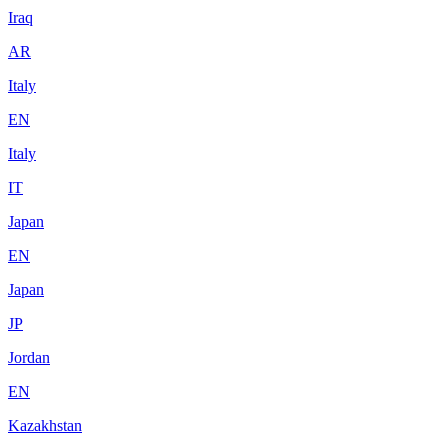
Iraq
AR
Italy
EN
Italy
IT
Japan
EN
Japan
JP
Jordan
EN
Kazakhstan