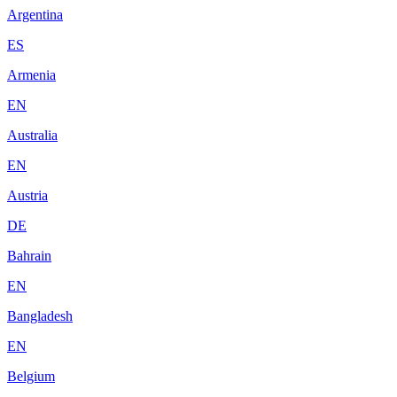
Argentina
ES
Armenia
EN
Australia
EN
Austria
DE
Bahrain
EN
Bangladesh
EN
Belgium