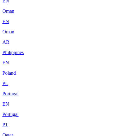
EN
Oman
EN
Oman
AR
Philippines
EN
Poland
PL
Portugal
EN
Portugal
PT
Qatar