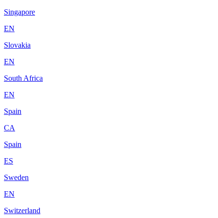
Singapore
EN
Slovakia
EN
South Africa
EN
Spain
CA
Spain
ES
Sweden
EN
Switzerland