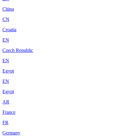
China
CN
Croatia
EN
Czech Republic
EN
Egypt
EN
Egypt
AR
France
FR
Germany