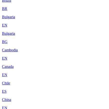
Brazil
BR
Bulgaria
EN
Bulgaria
BG
Cambodia
EN
Canada
EN
Chile
ES
China
EN