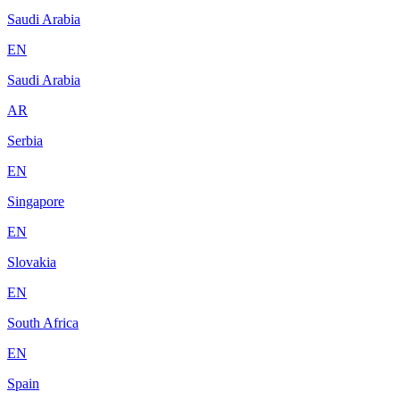
Saudi Arabia
EN
Saudi Arabia
AR
Serbia
EN
Singapore
EN
Slovakia
EN
South Africa
EN
Spain