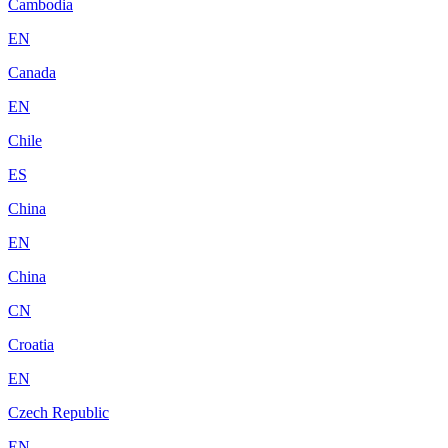
Cambodia
EN
Canada
EN
Chile
ES
China
EN
China
CN
Croatia
EN
Czech Republic
EN