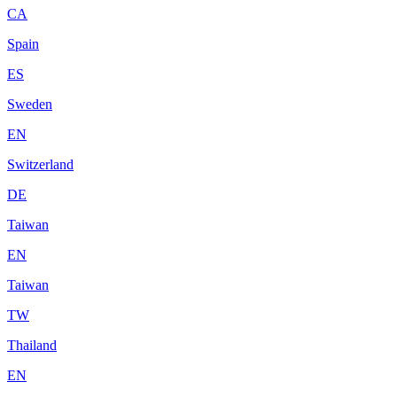
CA
Spain
ES
Sweden
EN
Switzerland
DE
Taiwan
EN
Taiwan
TW
Thailand
EN