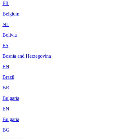
FR
Belgium
NL
Bolivia
ES
Bosnia and Herzegovina
EN
Brazil
BR
Bulgaria
EN
Bulgaria
BG