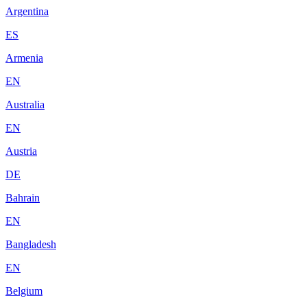
Argentina
ES
Armenia
EN
Australia
EN
Austria
DE
Bahrain
EN
Bangladesh
EN
Belgium