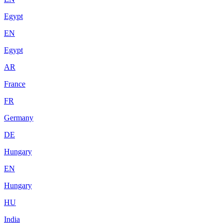
Egypt
EN
Egypt
AR
France
FR
Germany
DE
Hungary
EN
Hungary
HU
India