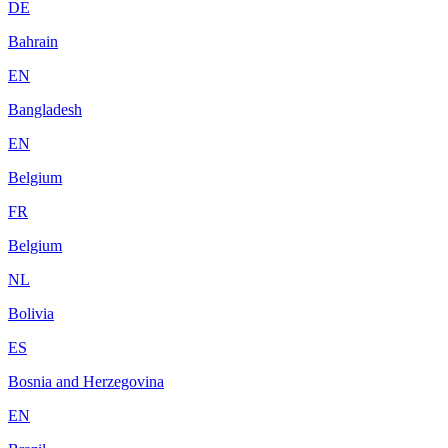
DE
Bahrain
EN
Bangladesh
EN
Belgium
FR
Belgium
NL
Bolivia
ES
Bosnia and Herzegovina
EN