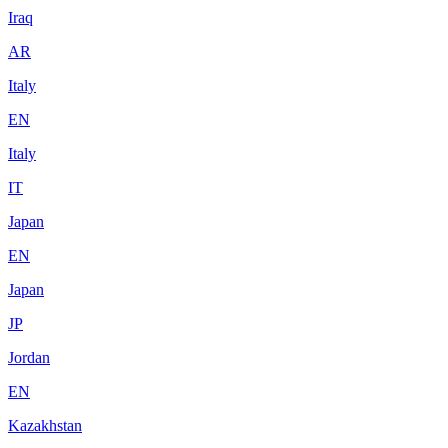
Iraq
AR
Italy
EN
Italy
IT
Japan
EN
Japan
JP
Jordan
EN
Kazakhstan