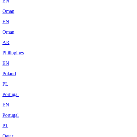
EN
Oman
EN
Oman
AR
Philippines
EN
Poland
PL
Portugal
EN
Portugal
PT
Qatar