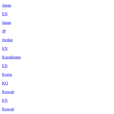
Japan
EN
Japan
JP
Jordan
EN
Kazakhstan
EN
Korea
KO
Kuwait
EN
Kuwait