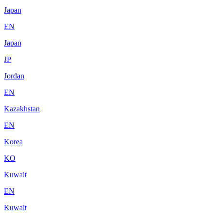
Japan
EN
Japan
JP
Jordan
EN
Kazakhstan
EN
Korea
KO
Kuwait
EN
Kuwait