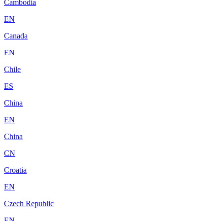
Cambodia
EN
Canada
EN
Chile
ES
China
EN
China
CN
Croatia
EN
Czech Republic
EN