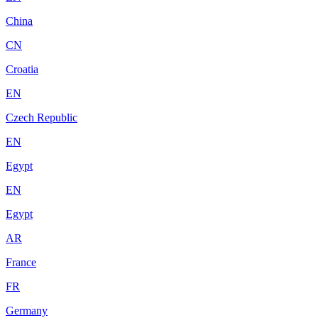
China
CN
Croatia
EN
Czech Republic
EN
Egypt
EN
Egypt
AR
France
FR
Germany