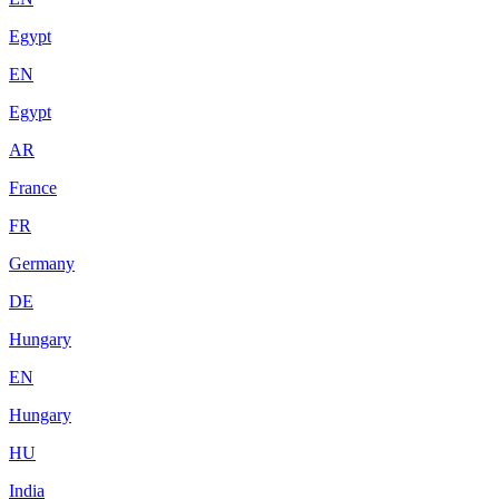
Egypt
EN
Egypt
AR
France
FR
Germany
DE
Hungary
EN
Hungary
HU
India