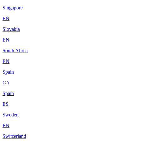
Singapore
EN
Slovakia
EN
South Africa
EN
Spain
CA
Spain
ES
Sweden
EN
Switzerland