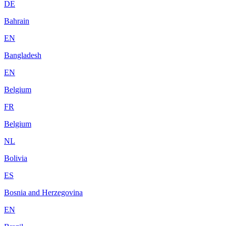
DE
Bahrain
EN
Bangladesh
EN
Belgium
FR
Belgium
NL
Bolivia
ES
Bosnia and Herzegovina
EN