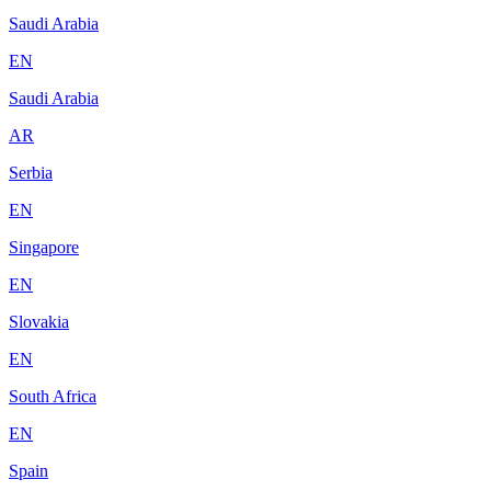
Saudi Arabia
EN
Saudi Arabia
AR
Serbia
EN
Singapore
EN
Slovakia
EN
South Africa
EN
Spain