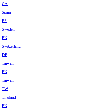
CA
Spain
ES
Sweden
EN
Switzerland
DE
Taiwan
EN
Taiwan
TW
Thailand
EN