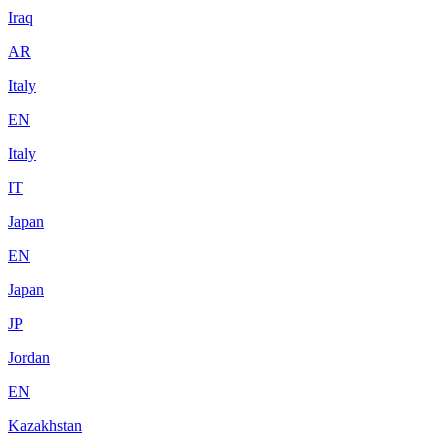
Iraq
AR
Italy
EN
Italy
IT
Japan
EN
Japan
JP
Jordan
EN
Kazakhstan