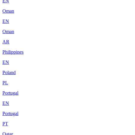
EN
Oman
EN
Oman
AR
Philippines
EN
Poland
PL
Portugal
EN
Portugal
PT
Qatar