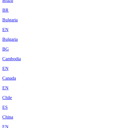
Brazil
BR
Bulgaria
EN
Bulgaria
BG
Cambodia
EN
Canada
EN
Chile
ES
China
EN