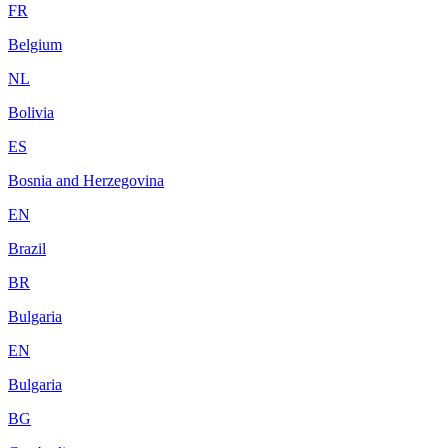
FR
Belgium
NL
Bolivia
ES
Bosnia and Herzegovina
EN
Brazil
BR
Bulgaria
EN
Bulgaria
BG