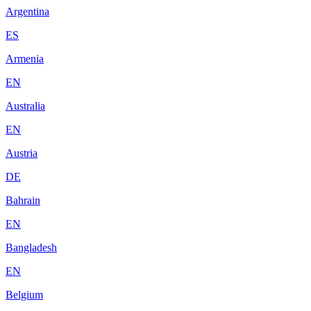
Argentina
ES
Armenia
EN
Australia
EN
Austria
DE
Bahrain
EN
Bangladesh
EN
Belgium