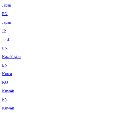
Japan
EN
Japan
JP
Jordan
EN
Kazakhstan
EN
Korea
KO
Kuwait
EN
Kuwait