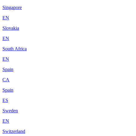
Singapore
EN
Slovakia
EN
South Africa
EN
Spain
CA
Spain
ES
Sweden
EN
Switzerland