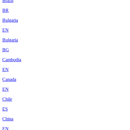
Brazil
BR
Bulgaria
EN
Bulgaria
BG
Cambodia
EN
Canada
EN
Chile
ES
China
EN