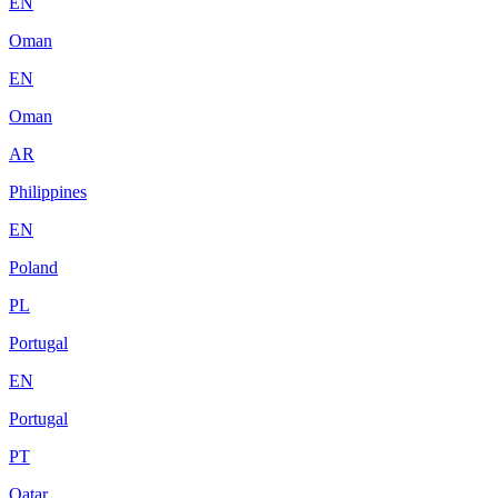
EN
Oman
EN
Oman
AR
Philippines
EN
Poland
PL
Portugal
EN
Portugal
PT
Qatar