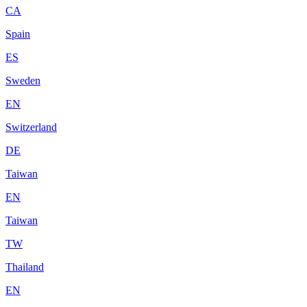
CA
Spain
ES
Sweden
EN
Switzerland
DE
Taiwan
EN
Taiwan
TW
Thailand
EN