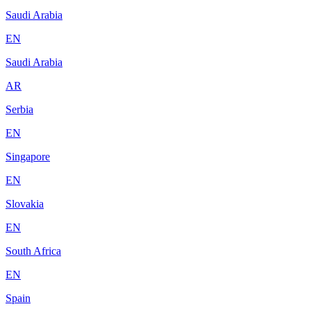
Saudi Arabia
EN
Saudi Arabia
AR
Serbia
EN
Singapore
EN
Slovakia
EN
South Africa
EN
Spain