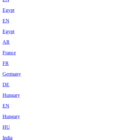
Egypt
EN
Egypt
AR
France
FR
Germany
DE
Hungary
EN
Hungary
HU
India