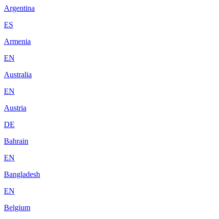
Argentina
ES
Armenia
EN
Australia
EN
Austria
DE
Bahrain
EN
Bangladesh
EN
Belgium