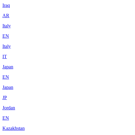
Iraq
AR
Italy
EN
Italy
IT
Japan
EN
Japan
JP
Jordan
EN
Kazakhstan