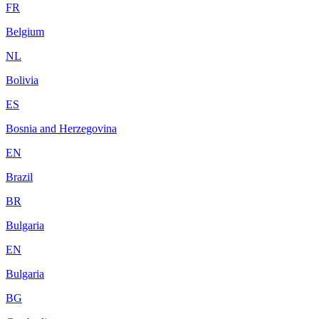
FR
Belgium
NL
Bolivia
ES
Bosnia and Herzegovina
EN
Brazil
BR
Bulgaria
EN
Bulgaria
BG