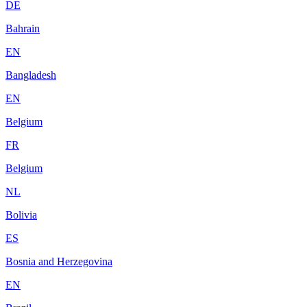
DE
Bahrain
EN
Bangladesh
EN
Belgium
FR
Belgium
NL
Bolivia
ES
Bosnia and Herzegovina
EN