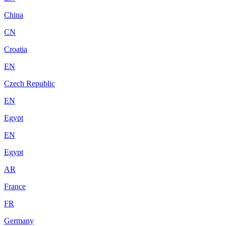
China
CN
Croatia
EN
Czech Republic
EN
Egypt
EN
Egypt
AR
France
FR
Germany