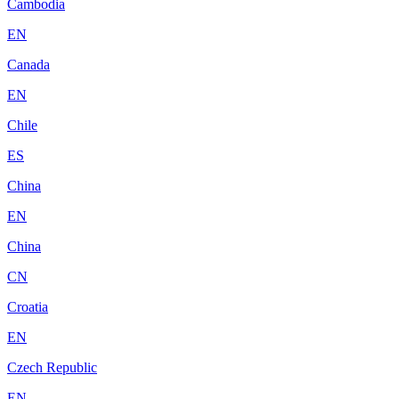
Cambodia
EN
Canada
EN
Chile
ES
China
EN
China
CN
Croatia
EN
Czech Republic
EN