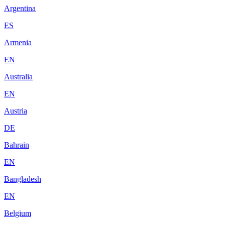
Argentina
ES
Armenia
EN
Australia
EN
Austria
DE
Bahrain
EN
Bangladesh
EN
Belgium