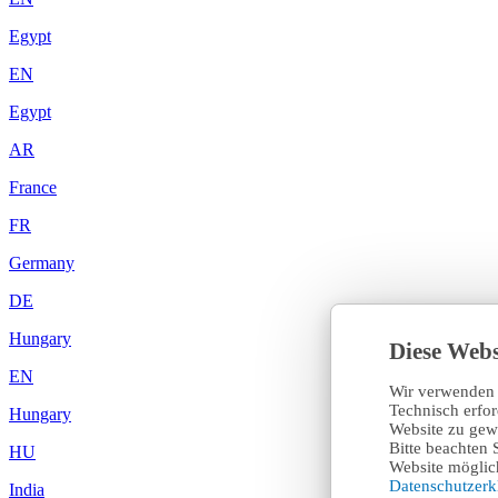
Egypt
EN
Egypt
AR
France
FR
Germany
DE
Hungary
Diese Webs
EN
Wir verwenden 
Technisch erfo
Hungary
Website zu gewä
Bitte beachten 
HU
Website möglich
Datenschutzer
India