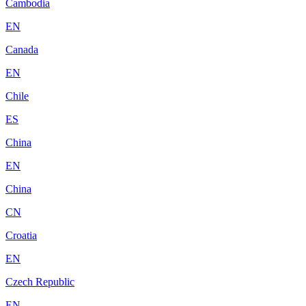
Cambodia
EN
Canada
EN
Chile
ES
China
EN
China
CN
Croatia
EN
Czech Republic
EN