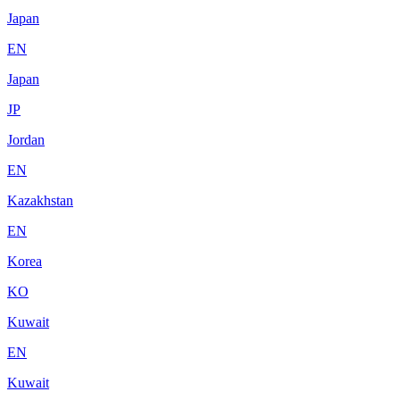
Japan
EN
Japan
JP
Jordan
EN
Kazakhstan
EN
Korea
KO
Kuwait
EN
Kuwait