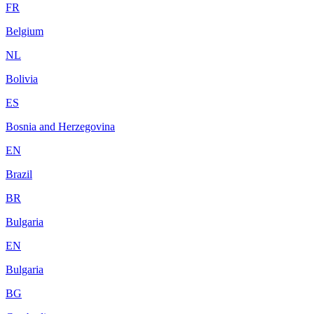
FR
Belgium
NL
Bolivia
ES
Bosnia and Herzegovina
EN
Brazil
BR
Bulgaria
EN
Bulgaria
BG