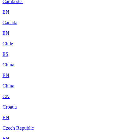
Cambodia
EN
Canada
EN
Chile
ES
China
EN
China
CN
Croatia
EN
Czech Republic
EN