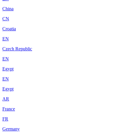
China
CN
Croatia
EN
Czech Republic
EN
Egypt
EN
Egypt
AR
France
FR
Germany