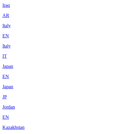
Iraq
AR
Italy
EN
Italy
IT
Japan
EN
Japan
JP
Jordan
EN
Kazakhstan