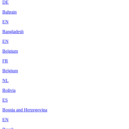
DE
Bahrain
EN
Bangladesh
EN
Belgium
FR
Belgium
NL
Bolivia
ES
Bosnia and Herzegovina
EN