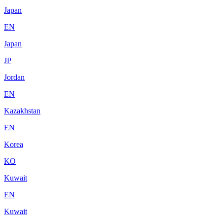
Japan
EN
Japan
JP
Jordan
EN
Kazakhstan
EN
Korea
KO
Kuwait
EN
Kuwait