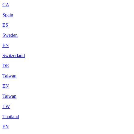
CA
Spain
ES
Sweden
EN
Switzerland
DE
Taiwan
EN
Taiwan
TW
Thailand
EN