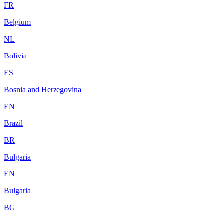
FR
Belgium
NL
Bolivia
ES
Bosnia and Herzegovina
EN
Brazil
BR
Bulgaria
EN
Bulgaria
BG