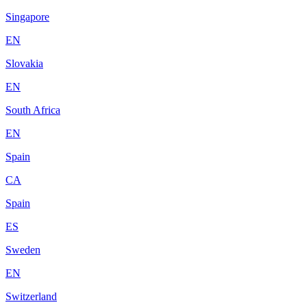
Singapore
EN
Slovakia
EN
South Africa
EN
Spain
CA
Spain
ES
Sweden
EN
Switzerland