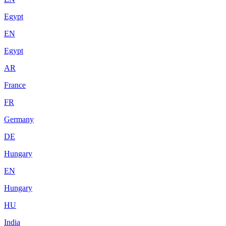
Egypt
EN
Egypt
AR
France
FR
Germany
DE
Hungary
EN
Hungary
HU
India