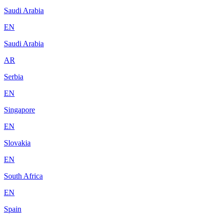
Saudi Arabia
EN
Saudi Arabia
AR
Serbia
EN
Singapore
EN
Slovakia
EN
South Africa
EN
Spain