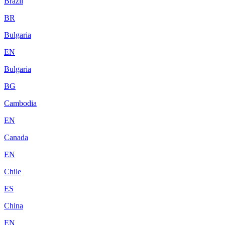
Brazil
BR
Bulgaria
EN
Bulgaria
BG
Cambodia
EN
Canada
EN
Chile
ES
China
EN