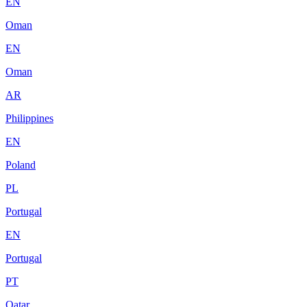
EN
Oman
EN
Oman
AR
Philippines
EN
Poland
PL
Portugal
EN
Portugal
PT
Qatar