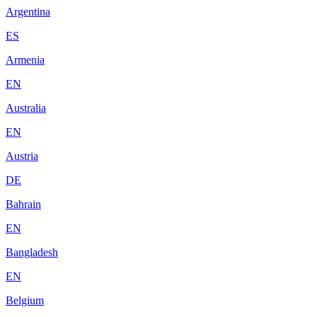
Argentina
ES
Armenia
EN
Australia
EN
Austria
DE
Bahrain
EN
Bangladesh
EN
Belgium