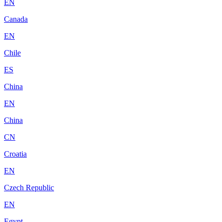
EN
Canada
EN
Chile
ES
China
EN
China
CN
Croatia
EN
Czech Republic
EN
Egypt