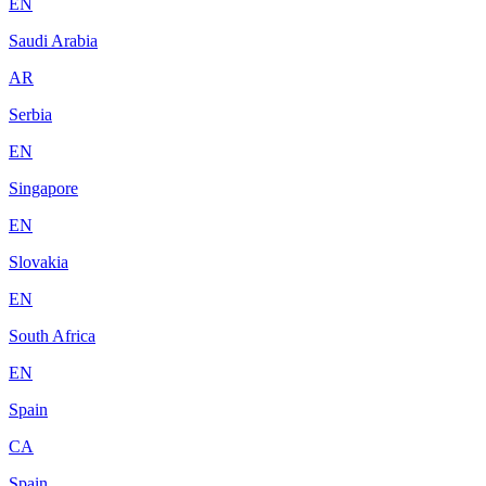
EN
Saudi Arabia
AR
Serbia
EN
Singapore
EN
Slovakia
EN
South Africa
EN
Spain
CA
Spain