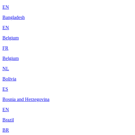
EN
Bangladesh
EN
Belgium
FR
Belgium
NL
Bolivia
ES
Bosnia and Herzegovina
EN
Brazil
BR