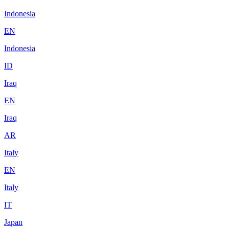
Indonesia
EN
Indonesia
ID
Iraq
EN
Iraq
AR
Italy
EN
Italy
IT
Japan