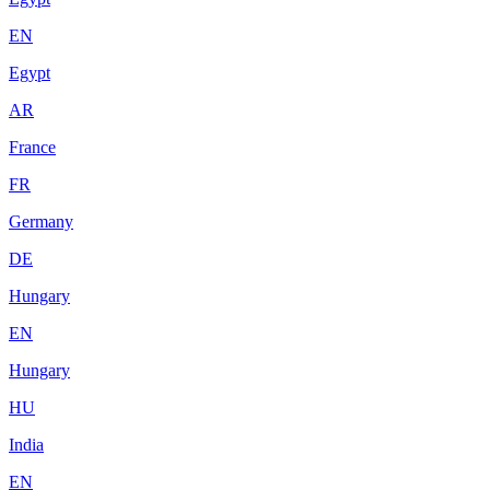
EN
Egypt
AR
France
FR
Germany
DE
Hungary
EN
Hungary
HU
India
EN