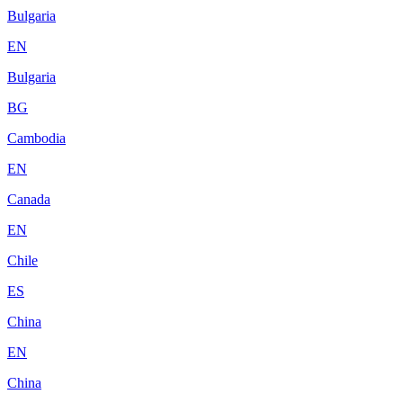
Bulgaria
EN
Bulgaria
BG
Cambodia
EN
Canada
EN
Chile
ES
China
EN
China