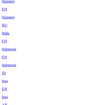
Hungary
EN
Hungary
HU
India
EN
Indonesia
EN
Indonesia
ID
Iraq
EN
Iraq
AR