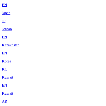
EN
Japan
JP
Jordan
EN
Kazakhstan
EN
Korea
KO
Kuwait
EN
Kuwait
AR