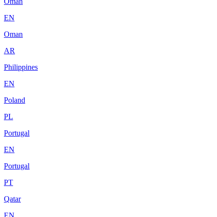
Oman
EN
Oman
AR
Philippines
EN
Poland
PL
Portugal
EN
Portugal
PT
Qatar
EN