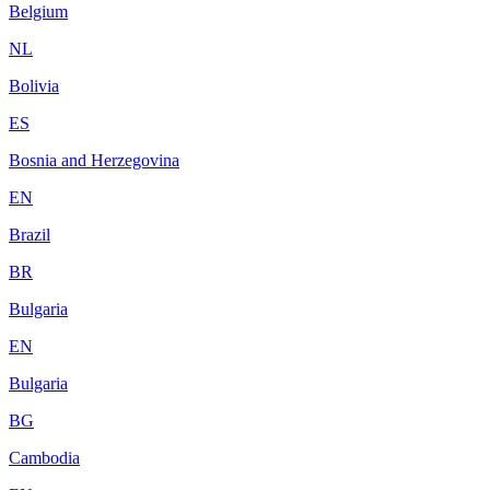
Belgium
NL
Bolivia
ES
Bosnia and Herzegovina
EN
Brazil
BR
Bulgaria
EN
Bulgaria
BG
Cambodia