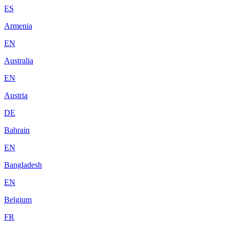
ES
Armenia
EN
Australia
EN
Austria
DE
Bahrain
EN
Bangladesh
EN
Belgium
FR