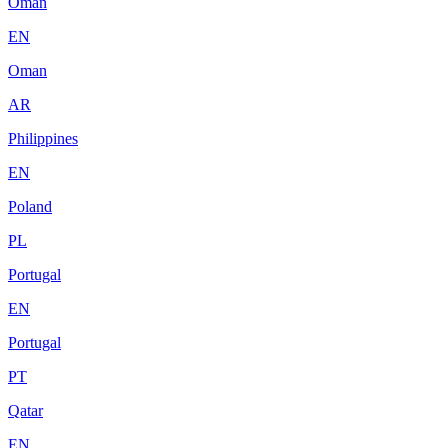
Oman
EN
Oman
AR
Philippines
EN
Poland
PL
Portugal
EN
Portugal
PT
Qatar
EN