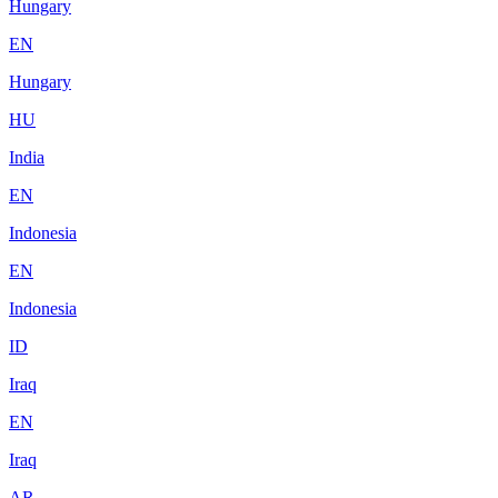
Hungary
EN
Hungary
HU
India
EN
Indonesia
EN
Indonesia
ID
Iraq
EN
Iraq
AR