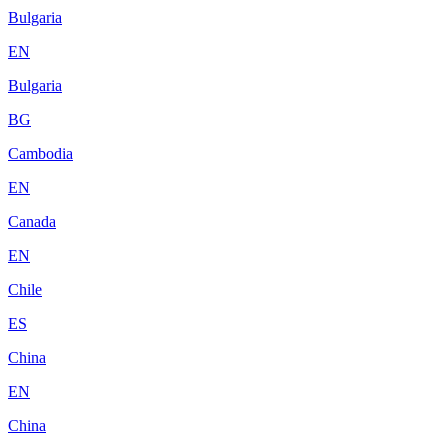
Bulgaria
EN
Bulgaria
BG
Cambodia
EN
Canada
EN
Chile
ES
China
EN
China