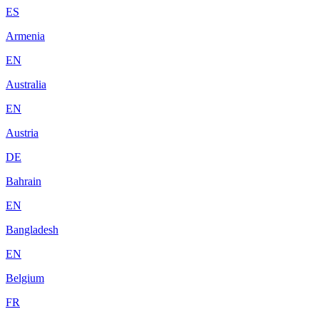
ES
Armenia
EN
Australia
EN
Austria
DE
Bahrain
EN
Bangladesh
EN
Belgium
FR