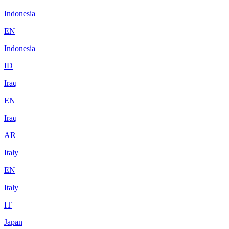
Indonesia
EN
Indonesia
ID
Iraq
EN
Iraq
AR
Italy
EN
Italy
IT
Japan