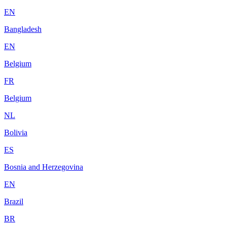
EN
Bangladesh
EN
Belgium
FR
Belgium
NL
Bolivia
ES
Bosnia and Herzegovina
EN
Brazil
BR