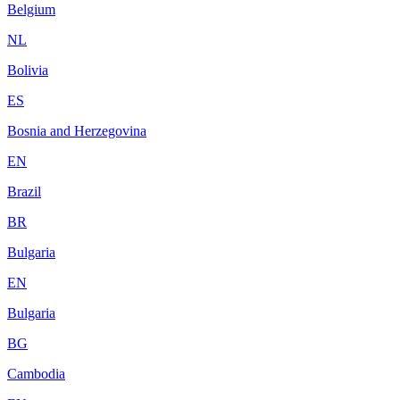
Belgium
NL
Bolivia
ES
Bosnia and Herzegovina
EN
Brazil
BR
Bulgaria
EN
Bulgaria
BG
Cambodia