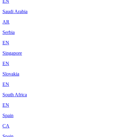
EN
Saudi Arabia
AR
Serbia
EN
Singapore
EN
Slovakia
EN
South Africa
EN
Spain
CA
Spain