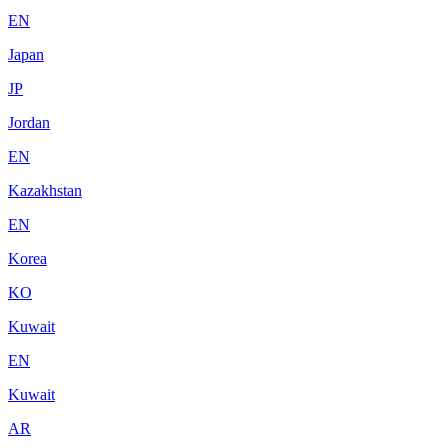
EN
Japan
JP
Jordan
EN
Kazakhstan
EN
Korea
KO
Kuwait
EN
Kuwait
AR