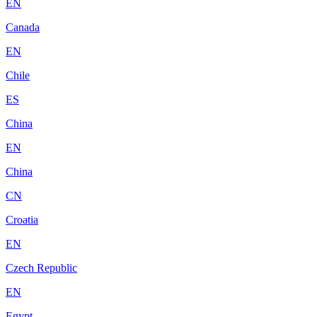
EN
Canada
EN
Chile
ES
China
EN
China
CN
Croatia
EN
Czech Republic
EN
Egypt