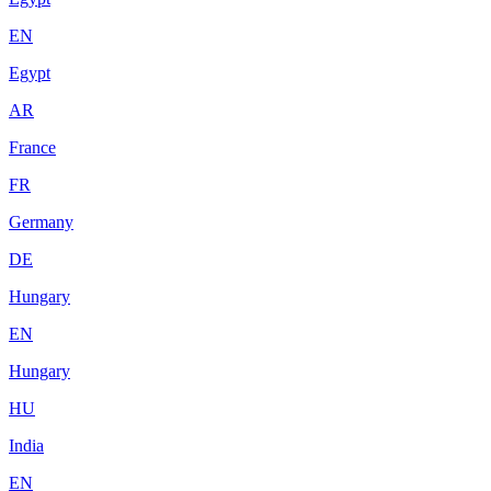
EN
Egypt
AR
France
FR
Germany
DE
Hungary
EN
Hungary
HU
India
EN