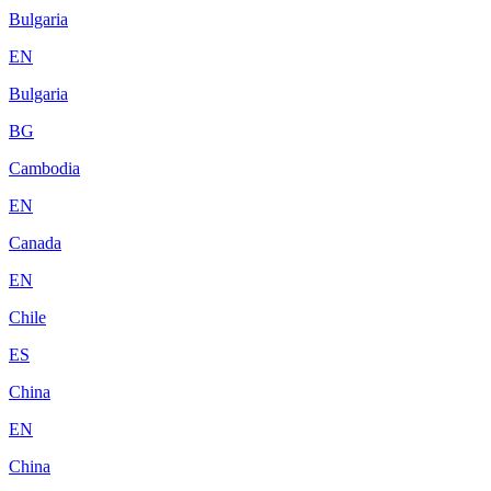
Bulgaria
EN
Bulgaria
BG
Cambodia
EN
Canada
EN
Chile
ES
China
EN
China