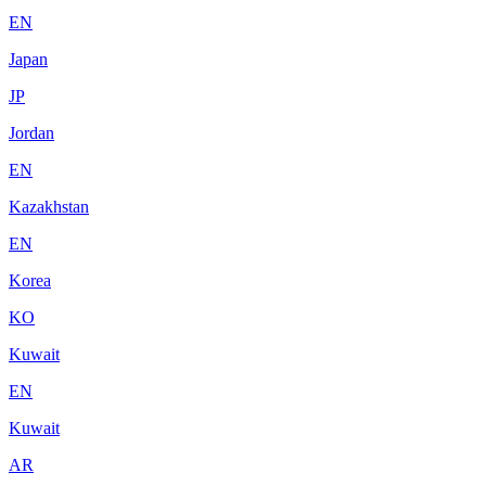
EN
Japan
JP
Jordan
EN
Kazakhstan
EN
Korea
KO
Kuwait
EN
Kuwait
AR