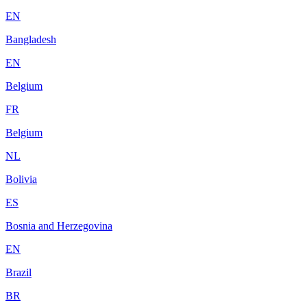
EN
Bangladesh
EN
Belgium
FR
Belgium
NL
Bolivia
ES
Bosnia and Herzegovina
EN
Brazil
BR