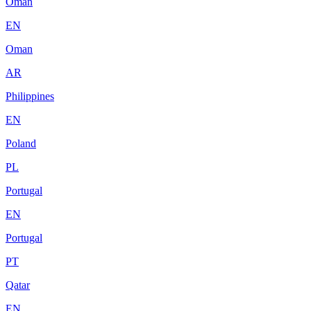
Oman
EN
Oman
AR
Philippines
EN
Poland
PL
Portugal
EN
Portugal
PT
Qatar
EN