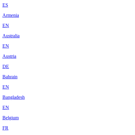
ES
Armenia
EN
Australia
EN
Austria
DE
Bahrain
EN
Bangladesh
EN
Belgium
FR