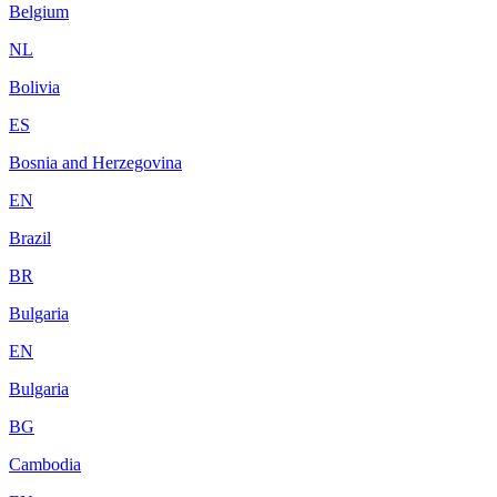
Belgium
NL
Bolivia
ES
Bosnia and Herzegovina
EN
Brazil
BR
Bulgaria
EN
Bulgaria
BG
Cambodia