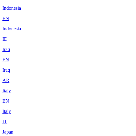
Indonesia
EN
Indonesia
ID
Iraq
EN
Iraq
AR
Italy
EN
Italy
IT
Japan