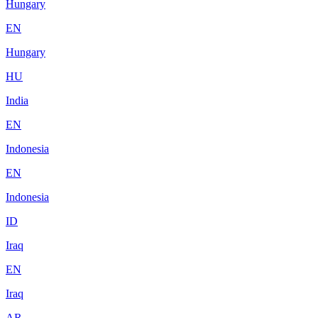
Hungary
EN
Hungary
HU
India
EN
Indonesia
EN
Indonesia
ID
Iraq
EN
Iraq
AR