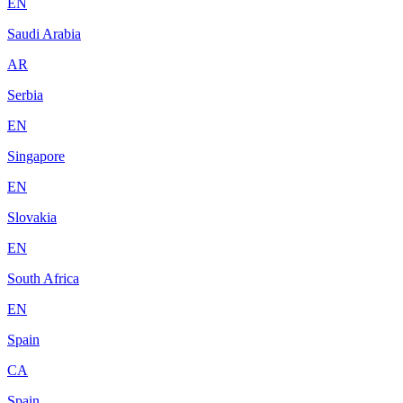
EN
Saudi Arabia
AR
Serbia
EN
Singapore
EN
Slovakia
EN
South Africa
EN
Spain
CA
Spain