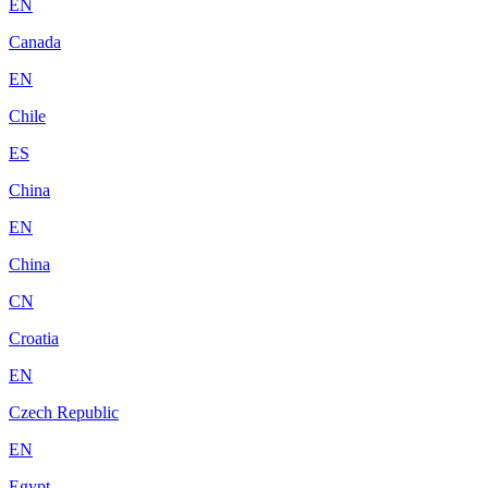
EN
Canada
EN
Chile
ES
China
EN
China
CN
Croatia
EN
Czech Republic
EN
Egypt