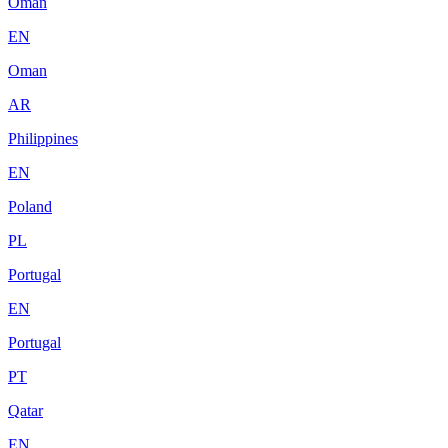
Oman
EN
Oman
AR
Philippines
EN
Poland
PL
Portugal
EN
Portugal
PT
Qatar
EN