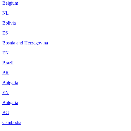
Belgium
NL
Bolivia
ES
Bosnia and Herzegovina
EN
Brazil
BR
Bulgaria
EN
Bulgaria
BG
Cambodia