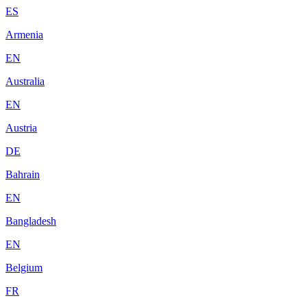
ES
Armenia
EN
Australia
EN
Austria
DE
Bahrain
EN
Bangladesh
EN
Belgium
FR