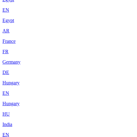
EN
Egypt
AR
France
FR
Germany
DE
Hungary
EN
Hungary
HU
India
EN