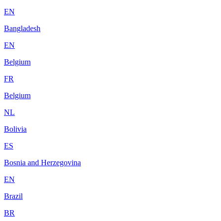
EN
Bangladesh
EN
Belgium
FR
Belgium
NL
Bolivia
ES
Bosnia and Herzegovina
EN
Brazil
BR