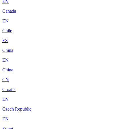
EN
Canada
EN
Chile
ES
China
EN
China
CN
Croatia
EN
Czech Republic
EN
Egypt