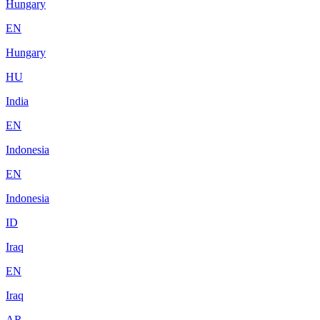
Hungary
EN
Hungary
HU
India
EN
Indonesia
EN
Indonesia
ID
Iraq
EN
Iraq
AR