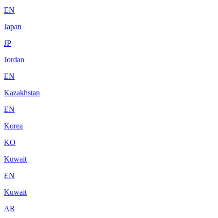
EN
Japan
JP
Jordan
EN
Kazakhstan
EN
Korea
KO
Kuwait
EN
Kuwait
AR