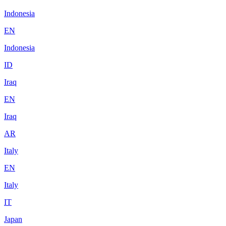
Indonesia
EN
Indonesia
ID
Iraq
EN
Iraq
AR
Italy
EN
Italy
IT
Japan