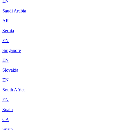
EN
Saudi Arabia
AR
Serbia
EN
Singapore
EN
Slovakia
EN
South Africa
EN
Spain
CA
Spain