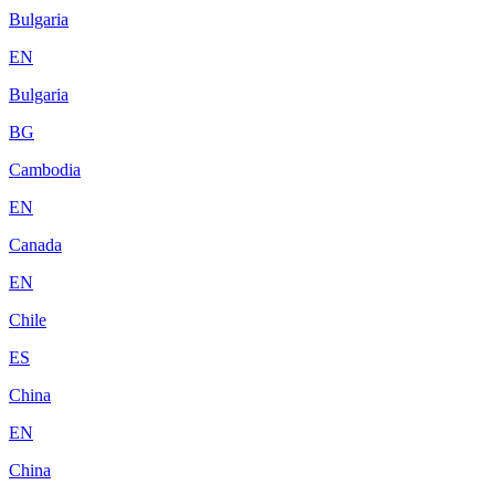
Bulgaria
EN
Bulgaria
BG
Cambodia
EN
Canada
EN
Chile
ES
China
EN
China