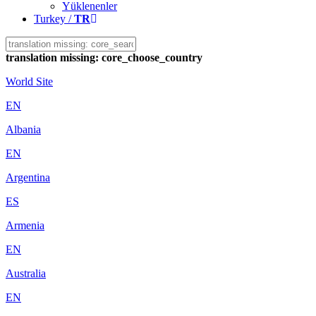
Yüklenenler
Turkey /
TR
translation missing: core_choose_country
World Site
EN
Albania
EN
Argentina
ES
Armenia
EN
Australia
EN