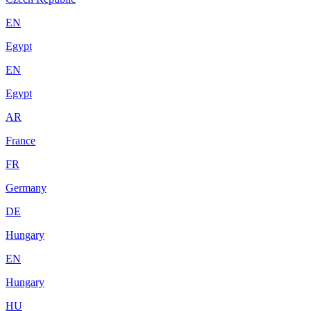
EN
Egypt
EN
Egypt
AR
France
FR
Germany
DE
Hungary
EN
Hungary
HU