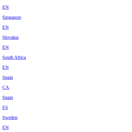
EN
Singapore
EN
Slovakia
EN
South Africa
EN
Spain
CA
Spain
ES
Sweden
EN