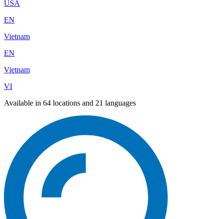
USA
EN
Vietnam
EN
Vietnam
VI
Available in 64 locations and 21 languages