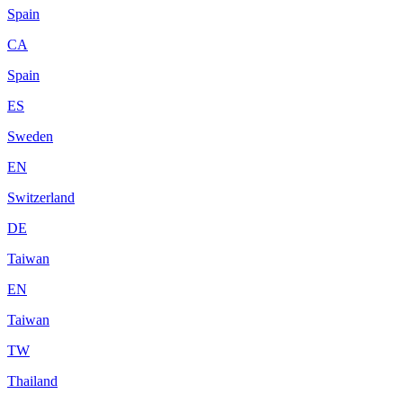
Spain
CA
Spain
ES
Sweden
EN
Switzerland
DE
Taiwan
EN
Taiwan
TW
Thailand