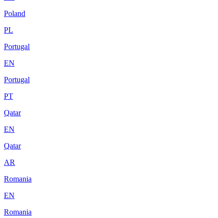
Poland
PL
Portugal
EN
Portugal
PT
Qatar
EN
Qatar
AR
Romania
EN
Romania