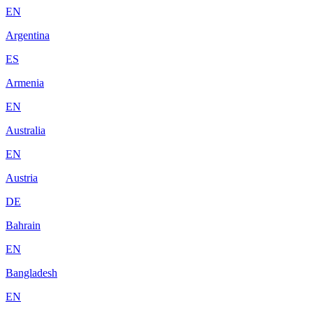
EN
Argentina
ES
Armenia
EN
Australia
EN
Austria
DE
Bahrain
EN
Bangladesh
EN