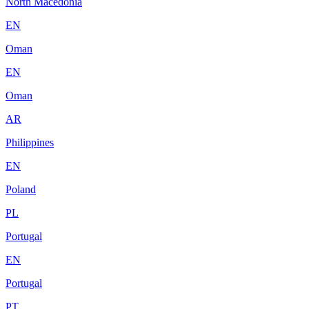
North Macedonia
EN
Oman
EN
Oman
AR
Philippines
EN
Poland
PL
Portugal
EN
Portugal
PT