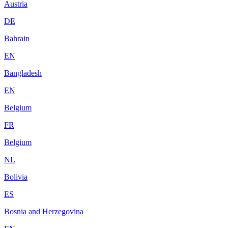
Austria
DE
Bahrain
EN
Bangladesh
EN
Belgium
FR
Belgium
NL
Bolivia
ES
Bosnia and Herzegovina