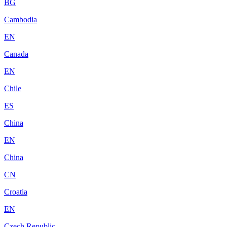
BG
Cambodia
EN
Canada
EN
Chile
ES
China
EN
China
CN
Croatia
EN
Czech Republic