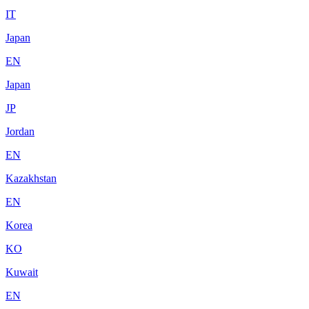
IT
Japan
EN
Japan
JP
Jordan
EN
Kazakhstan
EN
Korea
KO
Kuwait
EN