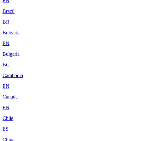
EN
Brazil
BR
Bulgaria
EN
Bulgaria
BG
Cambodia
EN
Canada
EN
Chile
ES
China