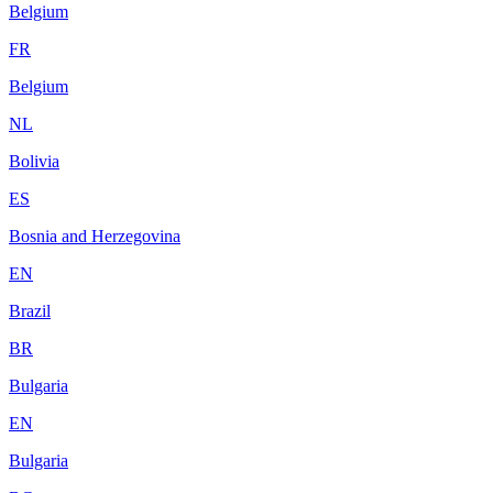
Belgium
FR
Belgium
NL
Bolivia
ES
Bosnia and Herzegovina
EN
Brazil
BR
Bulgaria
EN
Bulgaria