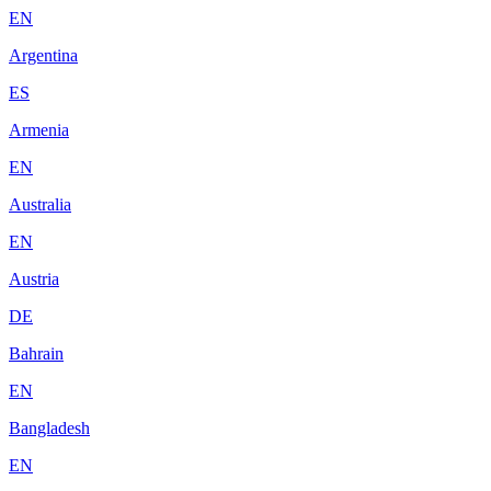
EN
Argentina
ES
Armenia
EN
Australia
EN
Austria
DE
Bahrain
EN
Bangladesh
EN