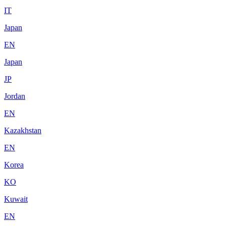
IT
Japan
EN
Japan
JP
Jordan
EN
Kazakhstan
EN
Korea
KO
Kuwait
EN