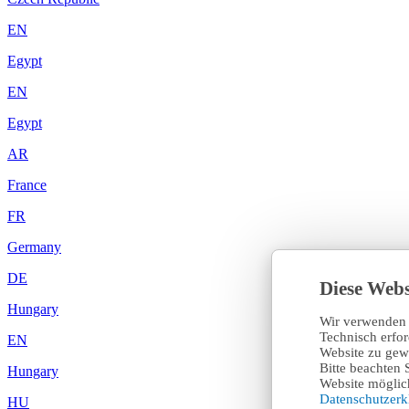
EN
Egypt
EN
Egypt
AR
France
FR
Germany
DE
Diese Webs
Hungary
Wir verwenden 
Technisch erfo
EN
Website zu gewä
Bitte beachten 
Hungary
Website möglich
Datenschutzer
HU