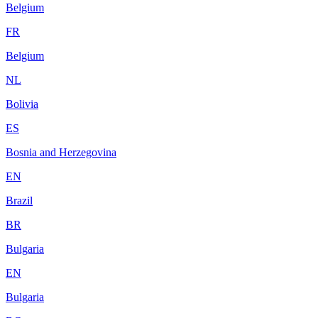
Belgium
FR
Belgium
NL
Bolivia
ES
Bosnia and Herzegovina
EN
Brazil
BR
Bulgaria
EN
Bulgaria