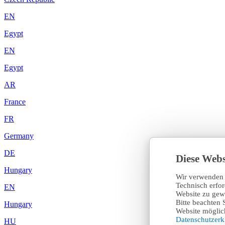
EN
Egypt
EN
Egypt
AR
France
FR
Germany
DE
Diese Webs
Hungary
Wir verwenden 
Technisch erfo
EN
Website zu gewä
Bitte beachten 
Hungary
Website möglich
Datenschutzer
HU