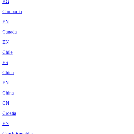
BG
Cambodia
EN
Canada
EN
Chile
ES
China
EN
China
CN
Croatia
EN
Czech Republic