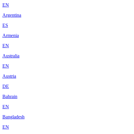
EN
Argentina
ES
Armenia
EN
Australia
EN
Austria
DE
Bahrain
EN
Bangladesh
EN