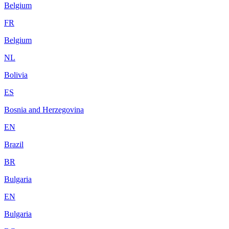
Belgium
FR
Belgium
NL
Bolivia
ES
Bosnia and Herzegovina
EN
Brazil
BR
Bulgaria
EN
Bulgaria