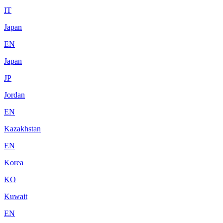
IT
Japan
EN
Japan
JP
Jordan
EN
Kazakhstan
EN
Korea
KO
Kuwait
EN