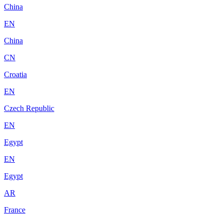
China
EN
China
CN
Croatia
EN
Czech Republic
EN
Egypt
EN
Egypt
AR
France