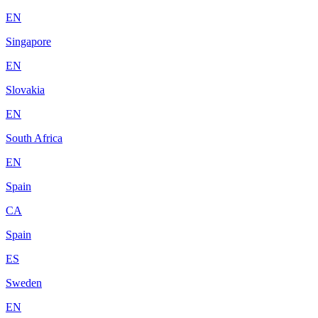
EN
Singapore
EN
Slovakia
EN
South Africa
EN
Spain
CA
Spain
ES
Sweden
EN