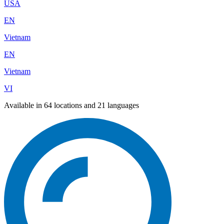
USA
EN
Vietnam
EN
Vietnam
VI
Available in 64 locations and 21 languages