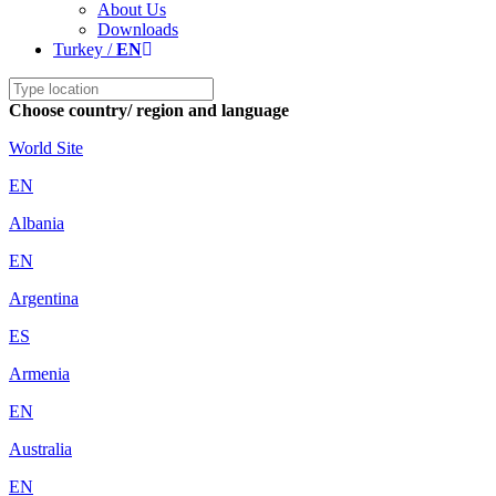
About Us
Downloads
Turkey /
EN
Choose country/ region and language
World Site
EN
Albania
EN
Argentina
ES
Armenia
EN
Australia
EN