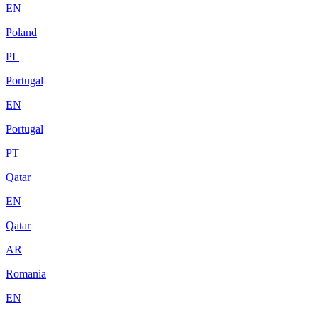
EN
Poland
PL
Portugal
EN
Portugal
PT
Qatar
EN
Qatar
AR
Romania
EN