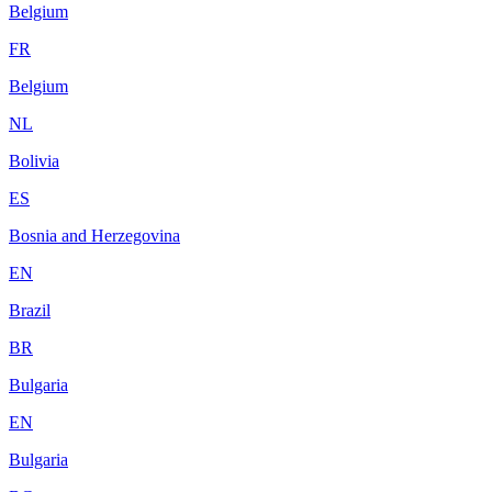
Belgium
FR
Belgium
NL
Bolivia
ES
Bosnia and Herzegovina
EN
Brazil
BR
Bulgaria
EN
Bulgaria