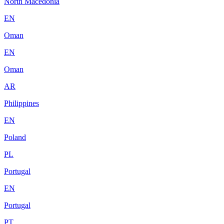
North Macedonia
EN
Oman
EN
Oman
AR
Philippines
EN
Poland
PL
Portugal
EN
Portugal
PT