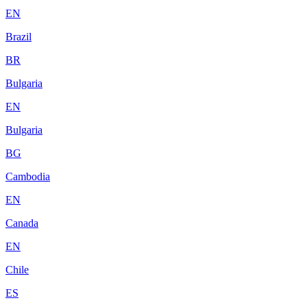
EN
Brazil
BR
Bulgaria
EN
Bulgaria
BG
Cambodia
EN
Canada
EN
Chile
ES