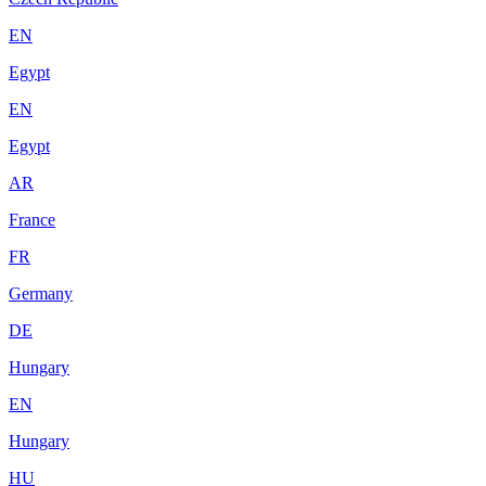
EN
Egypt
EN
Egypt
AR
France
FR
Germany
DE
Hungary
EN
Hungary
HU