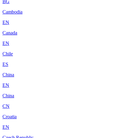
BG
Cambodia
EN
Canada
EN
Chile
ES
China
EN
China
CN
Croatia
EN
Czech Republic