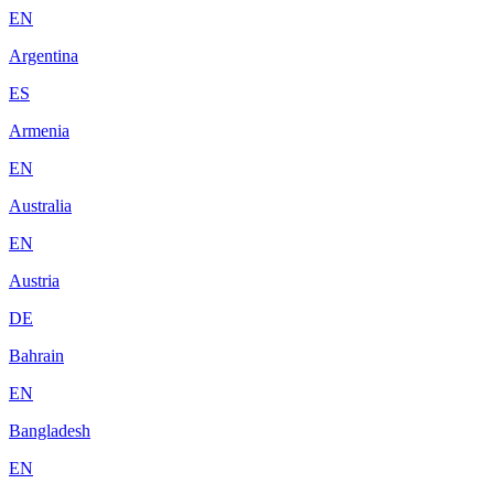
EN
Argentina
ES
Armenia
EN
Australia
EN
Austria
DE
Bahrain
EN
Bangladesh
EN