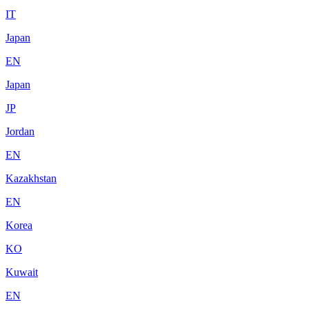
IT
Japan
EN
Japan
JP
Jordan
EN
Kazakhstan
EN
Korea
KO
Kuwait
EN