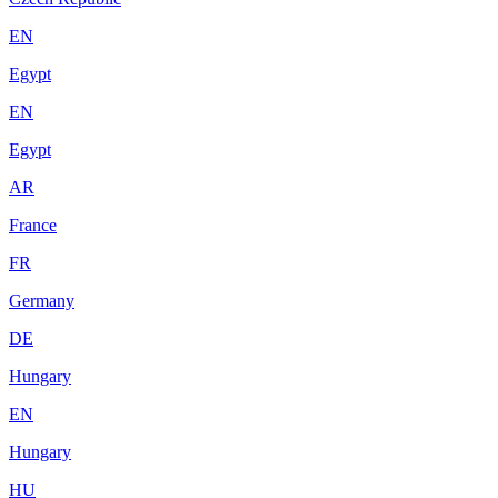
EN
Egypt
EN
Egypt
AR
France
FR
Germany
DE
Hungary
EN
Hungary
HU