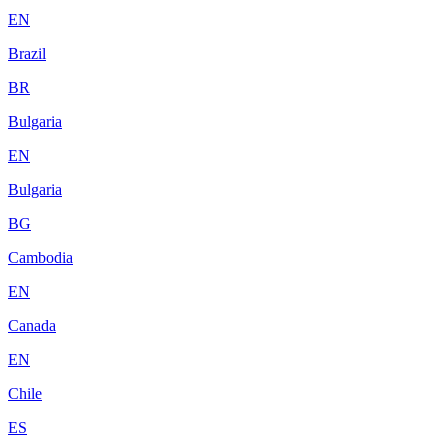
EN
Brazil
BR
Bulgaria
EN
Bulgaria
BG
Cambodia
EN
Canada
EN
Chile
ES