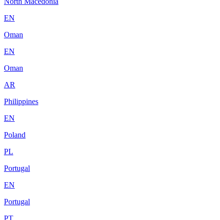
North Macedonia
EN
Oman
EN
Oman
AR
Philippines
EN
Poland
PL
Portugal
EN
Portugal
PT