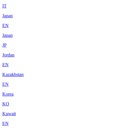
IT
Japan
EN
Japan
JP
Jordan
EN
Kazakhstan
EN
Korea
KO
Kuwait
EN