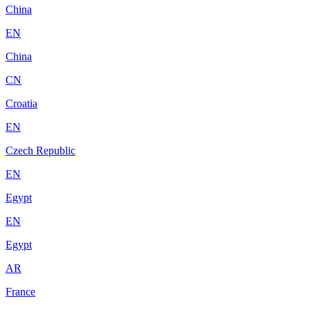
China
EN
China
CN
Croatia
EN
Czech Republic
EN
Egypt
EN
Egypt
AR
France