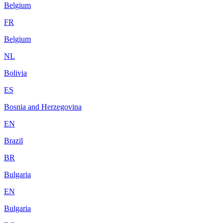
Belgium
FR
Belgium
NL
Bolivia
ES
Bosnia and Herzegovina
EN
Brazil
BR
Bulgaria
EN
Bulgaria