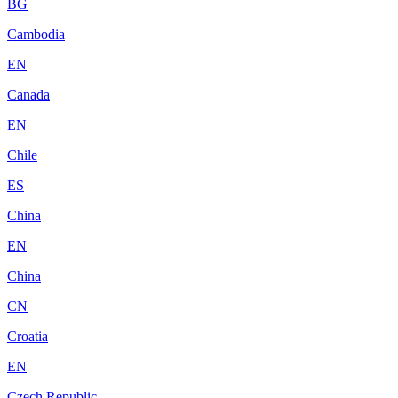
BG
Cambodia
EN
Canada
EN
Chile
ES
China
EN
China
CN
Croatia
EN
Czech Republic