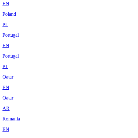
EN
Poland
PL
Portugal
EN
Portugal
PT
Qatar
EN
Qatar
AR
Romania
EN