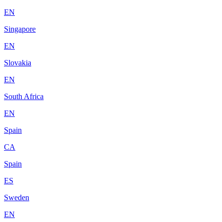
EN
Singapore
EN
Slovakia
EN
South Africa
EN
Spain
CA
Spain
ES
Sweden
EN