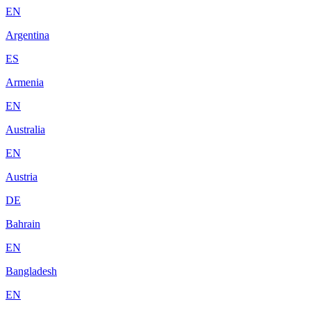
EN
Argentina
ES
Armenia
EN
Australia
EN
Austria
DE
Bahrain
EN
Bangladesh
EN