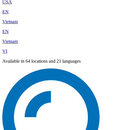
USA
EN
Vietnam
EN
Vietnam
VI
Available in 64 locations and 21 languages