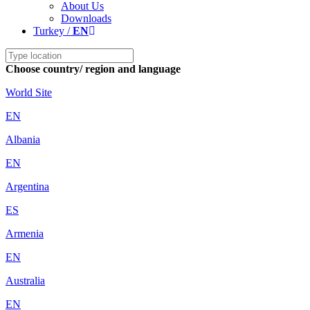
About Us
Downloads
Turkey /
EN
Choose country/ region and language
World Site
EN
Albania
EN
Argentina
ES
Armenia
EN
Australia
EN