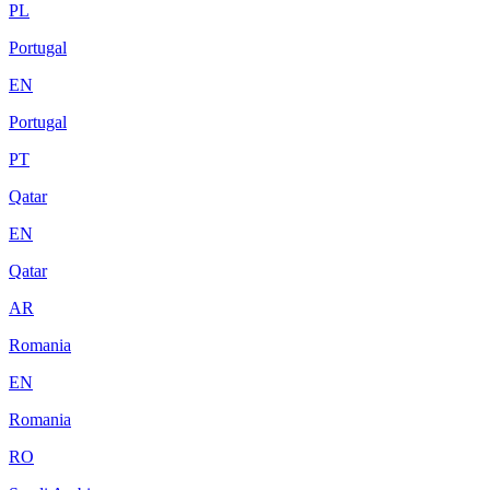
PL
Portugal
EN
Portugal
PT
Qatar
EN
Qatar
AR
Romania
EN
Romania
RO