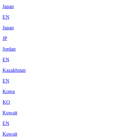
Japan
EN
Japan
JP
Jordan
EN
Kazakhstan
EN
Korea
KO
Kuwait
EN
Kuwait