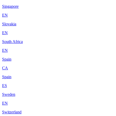
Singapore
EN
Slovakia
EN
South Africa
EN
Spain
CA
Spain
ES
Sweden
EN
Switzerland