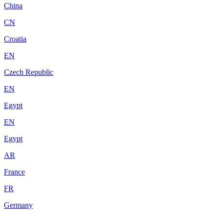
China
CN
Croatia
EN
Czech Republic
EN
Egypt
EN
Egypt
AR
France
FR
Germany