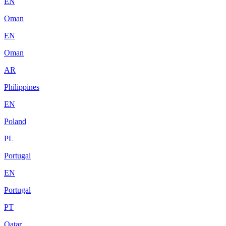
EN
Oman
EN
Oman
AR
Philippines
EN
Poland
PL
Portugal
EN
Portugal
PT
Qatar