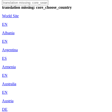
translation missing: core_choose_country
World Site
EN
Albania
EN
Argentina
ES
Armenia
EN
Australia
EN
Austria
DE