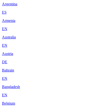
Argentina
ES
Armenia
EN
Australia
EN
Austria
DE
Bahrain
EN
Bangladesh
EN
Belgium