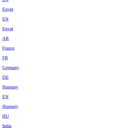
Egypt
EN
Egypt
AR
France
FR
Germany
DE
Hungary
EN
Hungary
HU
India