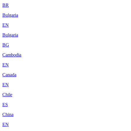
BR
Bulgaria
EN
Bulgaria
BG
Cambodia
EN
Canada
EN
Chile
ES
China
EN