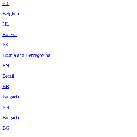
FR
Belgium
NL
Bolivia
ES
Bosnia and Herzegovina
EN
Brazil
BR
Bulgaria
EN
Bulgaria
BG