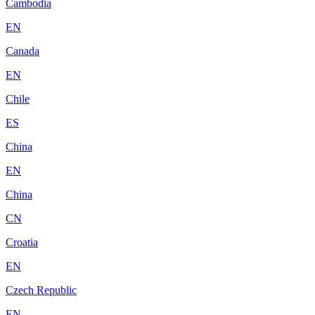
Cambodia
EN
Canada
EN
Chile
ES
China
EN
China
CN
Croatia
EN
Czech Republic
EN